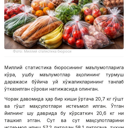
Фото: Миллий статистика бюроси
Миллий статистика бюросининг маълумотларига
кўра, ушбу маълумотлар аҳолининг турмуш
даражаси бўйича уй хўжаликларининг танлаб
ўтказилган сўрови натижасида олинган.
Чорак давомида ҳар бир киши ўртача 20,7 кг гўшт
ва гўшт маҳсулотлари истеъмол қилган. Ўтган
йилнинг шу даврида бу кўрсаткич 20,6 кг ни
ташкил этган. Сут ва сут маҳсулотларини
истеъмол қилиш 57,2 литрдан 58,1 литргача, тухум