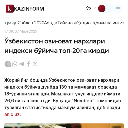
KAZINFORM
ЎЗ
Сайлов-2026
Ақорда
Тайинлов
Ҳодиса
Қонун ва интизо
Тренд:
17:39, 07 Март 2025
Ўзбекистон озиқ-овқат нархлари
индекси бўйича топ-20га кирди
Жорий йил бошида Ўзбекистон озиқ-овқат нархлари
индекси бўйича дунёда 139 та мамлакат орасида
18-ўринни эгаллади. Мамлакат учун индекс қиймати
26,6 ни ташкил этди. Бу ҳақда “Numbeo” томонидан
тузилган статистикада маълум қилинган, деб ёзади
aniq.uz
.