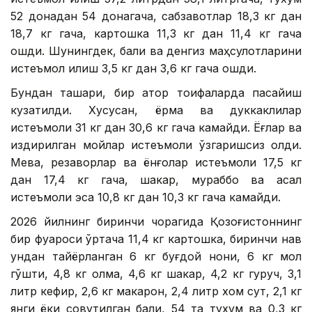
52 донадан 54 донагача, сабзавотлар 18,3 кг дан
18,7 кг гача, картошка 11,3 кг дан 11,4 кг гача
ошди. Шунингдек, балиқ ва денгиз маҳсулотларини
истеъмол қилиш 3,5 кг дан 3,6 кг гача ошди.
Бундан ташқари, бир қатор тоифаларда пасайиш
кузатилди. Хусусан, ёрма ва дуккаклилар
истеъмоли 31 кг дан 30,6 кг гача камайди. Ёғлар ва
қиздирилган мойлар истеъмоли ўзгаришсиз қолди.
Мева, резаворлар ва ёнғоқлар истеъмоли 17,5 кг
дан 17,4 кг гача, шакар, мураббо ва асал
истеъмоли эса 10,8 кг дан 10,3 кг гача камайди.
2026 йилнинг биринчи чорагида Қозоғистоннинг
бир фуқароси ўртача 11,4 кг картошка, биринчи нав
ундан тайёрланган 6 кг буғдой нони, 6 кг мол
гўшти, 4,8 кг олма, 4,6 кг шакар, 4,2 кг гуруч, 3,1
литр кефир, 2,6 кг макарон, 2,4 литр хом сут, 2,1 кг
янги ёки совутилган балиқ, 54 та тухум ва 0,3 кг