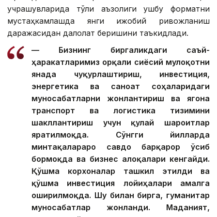
учрашувларида тўлиқ аъзолиги ушбу форматни
мустаҳкамлашда янги ижобий ривожланиш
даражасидан далолат беришини таъкидлади.
— Бизнинг биргаликдаги саъй-
ҳаракатларимиз орқали сиёсий мулоқотни
янада чуқурлаштириш, инвестиция,
энергетика ва саноат соҳаларидаги
муносабатларни жонлантириш ва ягона
транспорт ва логистика тизимини
шакллантириш учун қулай шароитлар
яратилмоқда. Сўнгги йилларда
минтақалараро савдо барқарор ўсиб
бормоқда ва бизнес алоқалари кенгайди.
Қўшма корхоналар ташкил этилди ва
қўшма инвестиция лойиҳалари амалга
оширилмоқда. Шу билан бирга, гуманитар
муносабатлар жонланди. Маданият,