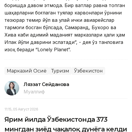
боришда давом этмоқда. Бир вақтлар равнақ топган
шаҳарларни боғлаган туялар карвонлари ўрнини
тезюрар темир йўл ва қулай ички авиарейслар
тармоғи босган бўлсада, Самарқанд, Бухоро ва
Хива каби қадимий маданият марказлари ҳали ҳам
Ипак йўли даврини эслатади”, - дея ўз танловига
изоҳ беради “Lonely Planet”.
Марказий Осиё
Туризм
Ўзбекистон
Ляззат Сейданова
Муаллиф
11:15, 05 Август 2026
Ярим йилда Ўзбекистонда 373
мингдан зиёд чақалоқ дунёга келди