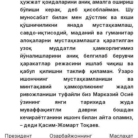
ҳужжат қоидаларини аниқ амалга ошириш
бўлиши керак, деб ҳисоблайман. Шу
муносабат билан мен дўстлик ва яхши
қўшничиликни янада мустаҳкамлаш,
савдо-иқтисодий, маданий ва гуманитар
алоқаларни мустаҳкамлашга қаратилган
узоқ муддатли ҳамкорлигимиз
йўналишларини аниқ белгилаб берувчи
ҳаракатлар режасини ишлаб чиқиш ва
қабул қилишни таклиф қиламан. Ўзаро
ишончнинг мустаҳкамланиши ва
минтақавий ҳамкорликнинг жадал
ривожланиши туфайли биз Марказий Осиё
ўзининг янги тарихида жуда
муваффақиятли даврни бошдан
кечираётганини ишонч билан айта оламиз,
– деди Қасим-Жомарт Тоқаев.
Президент Озарбайжоннинг Маслаҳат