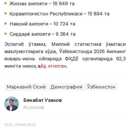
Жиззах вилояти – 16 949 та
Қорақалпоғистон Республикаси – 15 894 та
Навоий вилояти – 10 724 та
Сирдарё вилояти – 9 384 та
Эслатиб ўтамиз, Миллий статистика қўмитаси
маълумотларига кўра, Ўзбекистонда 2026 йилнинг
январь-июнь ойларида ФҲДЁ органларида 92,3
мингта никоҳ
қайд этилган
.
Марказий Осиё
Демография
Ўзбекистон
Бекабат Узаков
Муаллиф
15:00, 31 Июл 2026