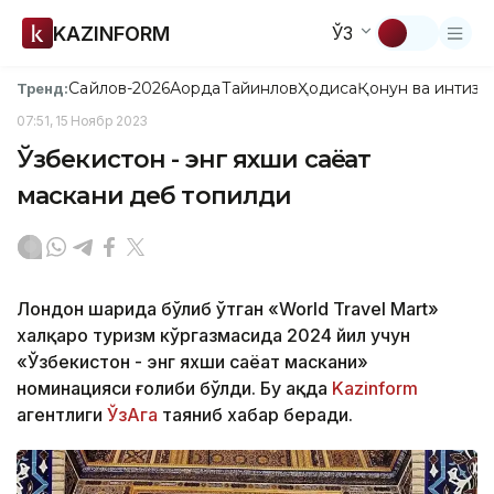
KAZINFORM
ЎЗ
Сайлов-2026
Ақорда
Тайинлов
Ҳодиса
Қонун ва интизо
Тренд:
07:51, 15 Ноябр 2023
Ўзбекистон - энг яхши саёҳат
маскани деб топилди
Лондон шаҳрида бўлиб ўтган «World Travel Mart»
халқаро туризм кўргазмасида 2024 йил учун
«Ўзбекистон - энг яхши саёҳат маскани»
номинацияси ғолиби бўлди. Бу ҳақда
Kazinform
агентлиги
ЎзАга
таяниб хабар беради.