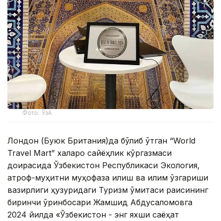
Фото: ЎзА
Лондон (Буюк Британия)да бўлиб ўтган “World
Travel Mart” халқаро сайёҳлик кўргазмаси
доирасида Ўзбекистон Республикаси Экология,
атроф-муҳитни муҳофаза қилиш ва иқлим ўзгариши
вазирлиги ҳузуридаги Туризм қўмитаси раисининг
биринчи ўринбосари Жамшид Абдусаломовга
2024 йилда «Ўзбекистон - энг яхши саёҳат