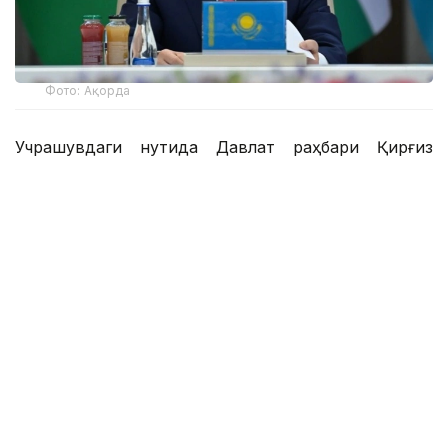
Фото: Ақорда
Учрашувдаги нутқида Давлат раҳбари Қирғиз
Республикаси Президенти Садир Жапаровга
самимий қабул ва анъанага мувофиқ норасмий
учрашувни ўтказиш ташаббуси учун самимий
миннатдорчилик билдирди.
– Қирғиз халқи — қозоқ халқи учун қардош
халқ. Биз ҳаммамиз бир туғишган халқмиз.
Ўртамизда шаклланган дўстлик, ишонч,
қариндошлик ва ўзаро қўллаб-қувватлаш
муқаддас ишонч ва аждодларимиздан
мерос қолган абадий қадриятдир. Бугун
биз Қирғизистоннинг жадал