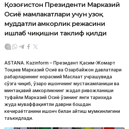
Қозоғистон Президенти Марказий
Осиё мамлакатлари учун узоқ
муддатли ҳамкорлик режасини
ишлаб чиқишни таклиф қилди
ASTANА. Кazinform – Президент Қасим-Жомарт
Тоқаев Марказий Осиё ва Озарбайжон давлатлари
раҳбарларининг норасмий Маслаҳат учрашувида
сўзга чиқиб, ўзаро ишончнинг мустаҳкамланиши ва
минтақавий ҳамкорликнинг жадал ривожланиши
туфайли Марказий Осиё ўзининг янги тарихида
жуда муваффақиятли даврни бошдан
кечираётганини ишонч билан айтиш мумкинлигини
таъкидлади.