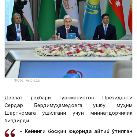
Фото: Ақорда
Давлат раҳбари Туркманистон Президенти
Сердар Бердимуҳамедовга ушбу муҳим
Шартномага қўшилгани учун миннатдорчилик
билдирди.
– Кейинги босқич юқорида айтиб ўтилган