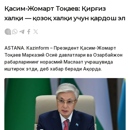
Қасим-Жомарт Тоқаев: Қирғиз
халқи — қозоқ халқи учун қардош эл
ASTANА. Кazinform – Президент Қасим-Жомарт
Тоқаев Марказий Осиё давлатлари ва Озарбайжон
раҳбарларининг норасмий Маслаҳат учрашувида
иштирок этди, деб хабар беради Ақорда.