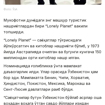
Фото: ЎзА
Мукофотни дунёдаги энг машҳур туристик
нашриётлардан бири “Lonely Planet” вакили
топширди.
“Lonely Planet” — саёҳатлар тўғрисидаги
йўлкўрсатгич ва китоблар нашриёти бўлиб, у 1973
йилда Австралияда очилган ва бугунги кунгача 150
миллиондан ортиқ китоблар нашр қилган.
Номинацияда ғолибликка ўнта мамлакат
даъвогарлик қилди. Улар орасида Ўзбекистон ҳам
бор эди. Мамлакатга Бенин, Чили, Хорватия,
Ҳиндистон, Покистон, Мексика, Марокаш ва
Сент-Люсия давлатлари рақиб бўлди.
“Саёҳатчилар бутун Ўзбекистон бўйлаб асрлар оша
воҳадан воҳага ўтган савдо йўллари изидан