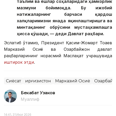
таълим ва ёшлар соҳаларидаги ҳамкорлик
мазмуни бойимоқда. Бу ижобий
натижаларнинг барчаси қардош
халқларимизни янада яқинлаштиришга ва
минтақанинг обрўсини мустаҳкамлашга
ҳисса қўшади, — деди Давлат раҳбари.
Эслатиб ўтамиз, Президент Қасим-Жомарт Тоқаев
Марказий Осиё ва Озарбайжон давлат
раҳбарларининг норасмий Маслаҳат учрашувида
иштирок этди
.
Сиёсат
Қирғизистон
Марказий Осиё
Озарбай
Бекабат Узаков
Муаллиф
14:41, 31 Июл 2026