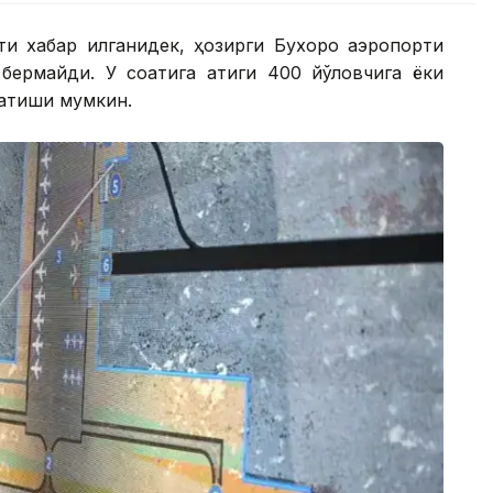
и хабар қилганидек, ҳозирги Бухоро аэропорти
 бермайди. У соатига атиги 400 йўловчига ёки
сатиши мумкин.