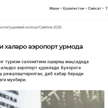
Жаҳон
Қозоғистон
Сиёсат
Т
нституциявий ислоҳот
Сайлов-2026
 халқаро аэропорт қурмоқда
инг туризм салоҳиятини ошириш мақсадида
халқаро аэропорт қурилади. Бухорога
иш режалаштирилган, деб хабар беради
аги мухбири.