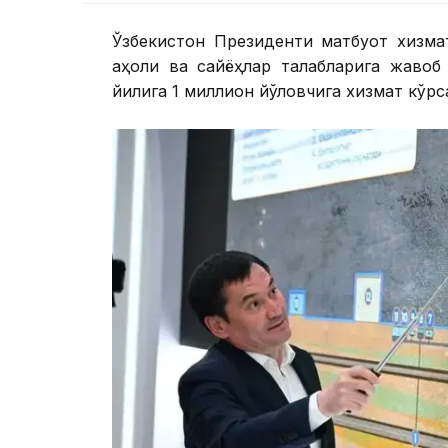
Ўзбекистон Президенти матбуот хизмат
аҳоли ва сайёҳлар талабларига жавоб
йилига 1 миллион йўловчига хизмат кўр