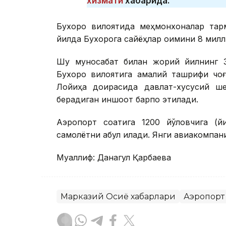
хизмати
хабарида.
Бухоро вилоятида меҳмонхоналар тарм
йилда Бухорога сайёҳлар оқимини 8 мил
Шу муносабат билан жорий йилнинг 
Бухоро вилоятига амалий ташрифи чоғ
Лойиҳа доирасида давлат-хусусий ше
берадиган иншоот барпо этилади.
Аэропорт соатига 1200 йўловчига (й
самолётни қабул қилади. Янги авиакомпан
Муаллиф: Данагул Қарбаева
Марказий Осиё хабарлари
Аэропорт