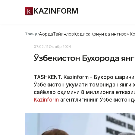
KAZINFORM
Ақорда
Тайинлов
Ҳодиса
Қонун ва интизом
Ко
Тренд:
07:02, 11 Октябр 2024
Ўзбекистон Бухорода янги
TASHKENT. Kazinform - Бухоро шаҳрин
Ўзбекистон ҳукумати томонидан янги 
сайёҳлар оқимини 8 миллионга етказ
Kazinform
агентлигининг Ўзбекистонд