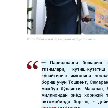
Фото: Ўзбекистон Президенти матбуот хизмати
— Парвозларни бошқариш в
тизимлари, кутиш-кузатиш
кўпайтириш имконини чекла
бориш учун Тошкент, Самарқан
мажбур бўлаяпти. Масалан, 
миллиондан зиёд хорижий т
автомобилда борган, - дей