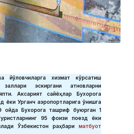
а йўловчиларга хизмат кўрсатиш
 заллари эскиргани қатновларни
япти. Аксарият сайёҳлар Бухорога
д ёки Урганч аэропортларига қўнишга
9 ойда Бухорога ташриф буюрган 1
уристларнинг 95 фоизи поезд ёки
илади Ўзбекистон раҳбари
матбуот