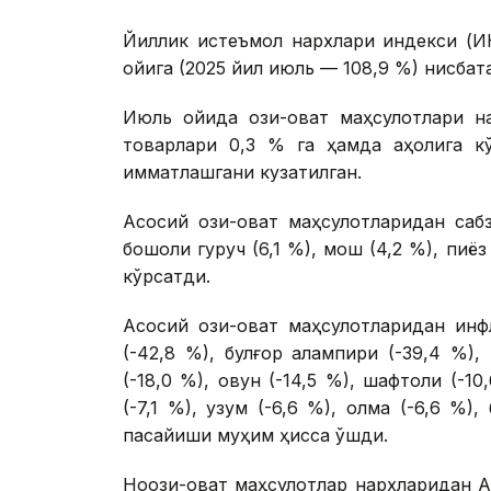
Йиллик истеъмол нархлари индекси (И
ойига (2025 йил июль — 108,9 %) нисбата
Июль ойида озиқ-овқат маҳсулотлари на
товарлари 0,3 % га ҳамда аҳолига кў
қимматлашгани кузатилган.
Асосий озиқ-овқат маҳсулотларидан сабз
бошоқли гуруч (6,1 %), мош (4,2 %), пи
кўрсатди.
Асосий озиқ-овқат маҳсулотларидан ин
(-42,8 %), булғор қалампири (-39,4 %),
(-18,0 %), қовун (-14,5 %), шафтоли (-10
(-7,1 %), узум (-6,6 %), олма (-6,6 %)
пасайиши муҳим ҳисса қўшди.
Ноозиқ-овқат маҳсулотлар нархларидан 