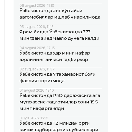
06 avgust 2026, 11:10
Ўзбекистонда энг кўп қайси
автомобиллар ишлаб чиқарилмоқда
05 avgust 2026, 11:15
Ярим йилда Ўзбекистонда 373
мингдан зиёд чақалоқ дунёга келди
04 avgust 2026, 17:15
Ўзбекистонда ҳар минг нафар
аҳолининг қанчаси тадбиркор
02 avgust 2026, 11:37
Ўзбекистонда 7 та ҳайвонот боғи
фаолият юритмоқда
01 avgust 2026, 12:10
Ўзбекистонда PhD даражасига эга
мутахассис-тадқиқотчилар сони 15,5
минг нафарга етди
31 iyul 2026, 16:15
Ўзбекистонда 1,2 млндан ортиқ
кичик тадбиркорлик субъектлари