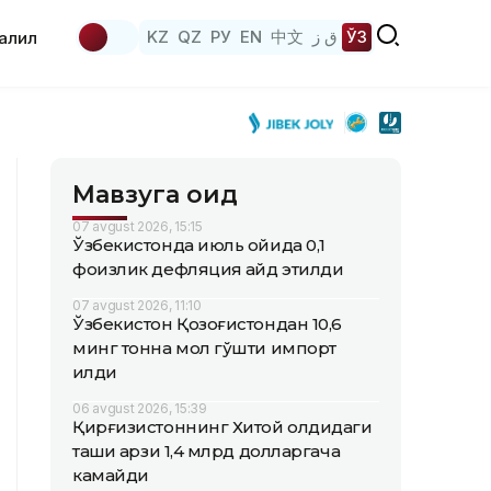
KZ
QZ
РУ
EN
中文
ق ز
ЎЗ
аҳлил
Мавзуга оид
07 avgust 2026, 15:15
Ўзбекистонда июль ойида 0,1
фоизлик дефляция қайд этилди
07 avgust 2026, 11:10
Ўзбекистон Қозоғистондан 10,6
минг тонна мол гўшти импорт
қилди
06 avgust 2026, 15:39
Қирғизистоннинг Хитой олдидаги
ташқи қарзи 1,4 млрд долларгача
камайди