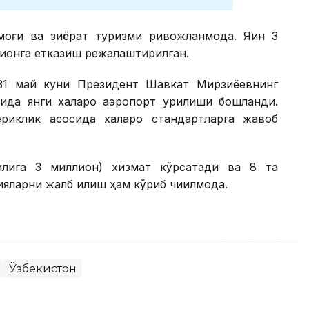
оғи ва зиёрат туризми ривожланмоқда. Яқин 3
лионга етказиш режалаштирилган.
31 май куни Президент Шавкат Мирзиёевнинг
ида янги халқаро аэропорт қурилиши бошланди.
риклик асосида халқаро стандартларга жавоб
илига 3 миллион) хизмат кўрсатади ва 8 та
ияларни жалб қилиш ҳам кўриб чиқилмоқда.
Ўзбекистон