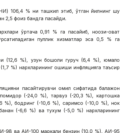
НИ) 106,4 % ни ташкил этиб, ўтган йилнинг шу
н 2,5 фоиз бандга пасайди.
рхлари ўртача 0,91 % га пасайиб, ноозиқ-овқат
рсатиладиган пуллик хизматлар эса 0,5 % га
и (12,6 %), узун бошоқли гуруч (6,4 %), юмалоқ
ёз (1,7 %) нархларининг ошиши инфляцияга таъсир
фляцияни пасайтирувчи омил сифатида бақлажон
 помидор (-24,0 %), тарвуз (-20,3 %), картошка
,6 %), бодринг (-10,6 %), саримсоқ (-10,0 %), нок
, банан (-6,6 %) ва тухум (-5,0 %) нархларининг
АИ-98 ва АИ-100 маркали бензин (10,0 %), АИ-95