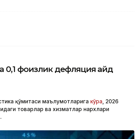
 0,1 фоизлик дефляция қайд
истика қўмитаси маълумотларига
кўра
, 2026
идаги товарлар ва хизматлар нархлари
.