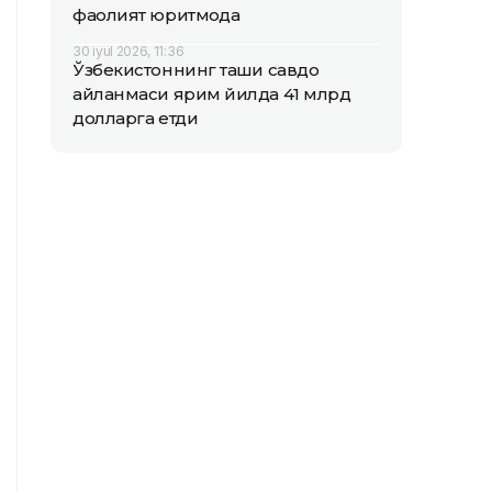
фаолият юритмоқда
30 iyul 2026, 11:36
Ўзбекистоннинг ташқи савдо
айланмаси ярим йилда 41 млрд
долларга етди