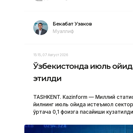
Бекабат Узаков
Муаллиф
15:15, 07 Август 2026
Ўзбекистонда июль ойида
этилди
TASHKENT. Kazinform — Миллий стат
йилнинг июль ойида истеъмол сектор
ўртача 0,1 фоизга пасайиши кузатилди