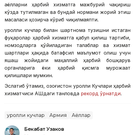
аёлларни ҳарбий хизматга мажбурий чақириш
кўзда тутилмаган ва бундай нормани жорий этиш
масаласи ҳозирча кўриб чиқилмаяпти.
Қуролли кучлар билан шартнома тузишни истаган
фуқаролар ҳарбий хизматга қабул қилиш тартиби,
номзодларга қўйиладиган талаблар ва хизмат
шартлари ҳақида батафсил маълумот олиш учун
яшаш жойидаги маҳаллий ҳарбий бошқарув
органларига ёки ҳарбий қисмга мурожаат
қилишлари мумкин.
Эслатиб ўтамиз, Қозоғистон Қуролли Кучлари ҳарбий
хизматчиси АҚШдаги танловда
рекорд ўрнатди
.
Қуролли кучлар
Армия
Аёллар
Бекабат Узаков