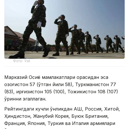
Фото: ЎзА
Марказий Осиё мамлакатлари орасидан эса
Қозоғистон 57 (ўтган йили 58), Туркманистон 77
(83), Қирғизистон 105 (100), Тожикистон 108 (107)
ўринни эгаллаган.
Рейтингдаги кучли ўнликдан АҚШ, Россия, Хитой,
Ҳиндистон, Жанубий Корея, Буюк Британия,
Франция, Япония, Туркия ва Италия армиялари