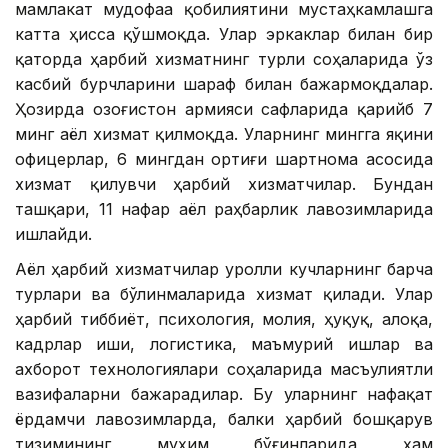
мамлакат мудофаа қобилиятини мустаҳкамлашга
катта ҳисса қўшмоқда. Улар эркаклар билан бир
қаторда ҳарбий хизматнинг турли соҳаларида ўз
касбий бурчларини шараф билан бажармоқдалар.
Ҳозирда Қозоғистон армияси сафларида қарийб 7
минг аёл хизмат қилмоқда. Уларнинг мингга яқини
офицерлар, 6 мингдан ортиғи шартнома асосида
хизмат қилувчи ҳарбий хизматчилар. Бундан
ташқари, 11 нафар аёл раҳбарлик лавозимларида
ишлайди.
Аёл ҳарбий хизматчилар Қуролли кучларнинг барча
турлари ва бўлинмаларида хизмат қилади. Улар
ҳарбий тиббиёт, психология, молия, ҳуқуқ, алоқа,
кадрлар иши, логистика, маъмурий ишлар ва
ахборот технологиялари соҳаларида масъулиятли
вазифаларни бажарадилар. Бу уларнинг нафақат
ёрдамчи лавозимларда, балки ҳарбий бошқарув
тизимининг муҳим бўғинларида ҳам