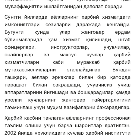
муваффақиятли ишлаётганидан далолат беради.
Сўнгги йилларда аёлларнинг ҳарбий хизматдаги
имкониятлари сезиларли даражада кенгайди.
Бугунги кунда улар жанговар ёрдам
бўлинмаларида ҳам хизмат қилишади, штаб
офицерлари, инструкторлар, учувчилар,
снайперлар ва махсус кучлар ҳарбий
хизматчилари каби мураккаб ҳарбий
мутахассисликларни эгаллайдилар. Бундан
ташқари, аёллар эркаклар билан бир қаторда
парашют билан сакрашади, учувчисиз учиш
аппаратларини йиғишади ва бошқарадилар ҳамда
Қуролли кучларнинг жанговар тайёргарлигини
таъминлаш учун муҳим вазифаларни бажарадилар.
Ҳарбий касбни танлаган аёлларнинг профессионал
таълим олиши учун барча шароитлар яратилган.
2002 йилда Қуруқликдаги кучлар ҳарбий институти