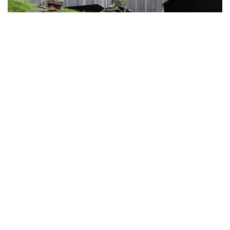
Фото: Birgitta von Gyldenfeldt/dpa/picture alliance
Хусусан, 6–11 ойлик ихтиёрий ҳарбий хизматга ва
12–23 ойлик қисқа муддатли хизматга қизиқиш
сезиларли даражада ошди. Германия Мудофаа
вазирлигининг маълумотларига кўра, бундай
аскарлар сони бир йил ичида 15% га ошиб, 13 400
кишига етди.
2026 йилдан бери мамлакатда ҳарбий хизматни
тартибга солувчи янги қонун кучга кирди. Унга