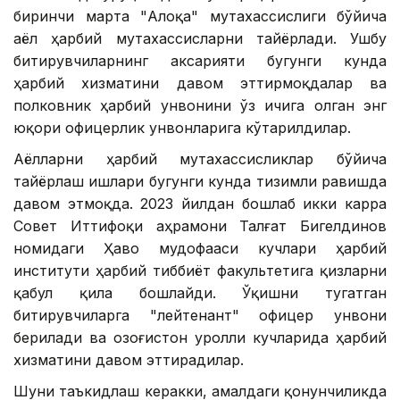
биринчи марта "Алоқа" мутахассислиги бўйича
аёл ҳарбий мутахассисларни тайёрлади. Ушбу
битирувчиларнинг аксарияти бугунги кунда
ҳарбий хизматини давом эттирмоқдалар ва
полковник ҳарбий унвонини ўз ичига олган энг
юқори офицерлик унвонларига кўтарилдилар.
Аёлларни ҳарбий мутахассисликлар бўйича
тайёрлаш ишлари бугунги кунда тизимли равишда
давом этмоқда. 2023 йилдан бошлаб икки карра
Совет Иттифоқи Қаҳрамони Талғат Бигелдинов
номидаги Ҳаво мудофааси кучлари ҳарбий
институти ҳарбий тиббиёт факультетига қизларни
қабул қила бошлайди. Ўқишни тугатган
битирувчиларга "лейтенант" офицер унвони
берилади ва Қозоғистон Қуролли кучларида ҳарбий
хизматини давом эттирадилар.
Шуни таъкидлаш керакки, амалдаги қонунчиликда