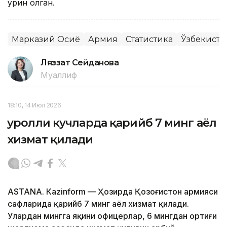
ўрин олган.
Марказий Осиё
Армия
Статистика
Ўзбекисто
Ляззат Сейданова
Муаллиф
18:10, 14 Июл 2026
Қуролли кучларда қарийб 7 минг аёл
хизмат қилади
ASTANА. Кazinform — Ҳозирда Қозоғистон армияси
сафларида қарийб 7 минг аёл хизмат қилади.
Улардан мингга яқини офицерлар, 6 мингдан ортиғи