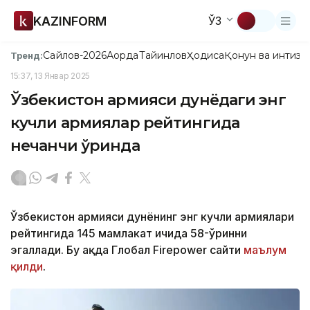
KAZINFORM
ЎЗ
Сайлов-2026
Ақорда
Тайинлов
Ҳодиса
Қонун ва интизо
Тренд:
15:37, 13 Январ 2025
Ўзбекистон армияси дунёдаги энг
кучли армиялар рейтингида
нечанчи ўринда
Ўзбекистон армияси дунёнинг энг кучли армиялари
рейтингида 145 мамлакат ичида 58-ўринни
эгаллади. Бу ҳақда Глобал Firepower сайти
маълум
қилди
.