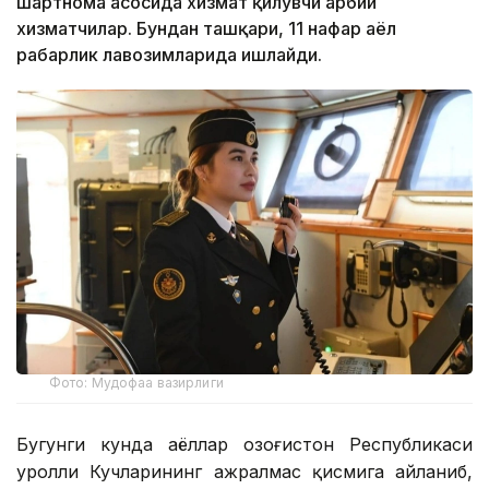
шартнома асосида хизмат қилувчи ҳарбий
хизматчилар. Бундан ташқари, 11 нафар аёл
раҳбарлик лавозимларида ишлайди.
Фото: Мудофаа вазирлиги
Бугунги кунда аёллар Қозоғистон Республикаси
Қуролли Кучларининг ажралмас қисмига айланиб,