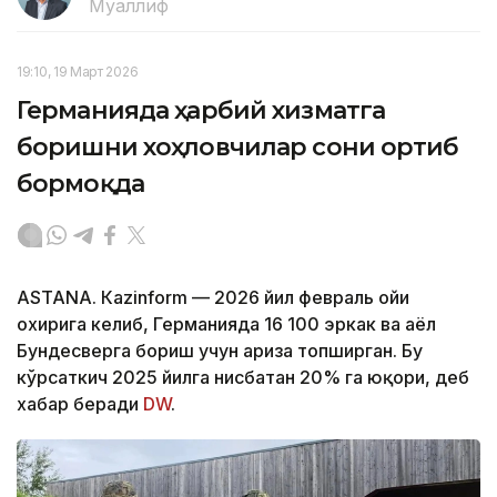
Муаллиф
19:10, 19 Март 2026
Германияда ҳарбий хизматга
боришни хоҳловчилар сони ортиб
бормоқда
ASTANА. Кazinform — 2026 йил февраль ойи
охирига келиб, Германияда 16 100 эркак ва аёл
Бундесверга бориш учун ариза топширган. Бу
кўрсаткич 2025 йилга нисбатан 20% га юқори, деб
хабар беради
DW
.