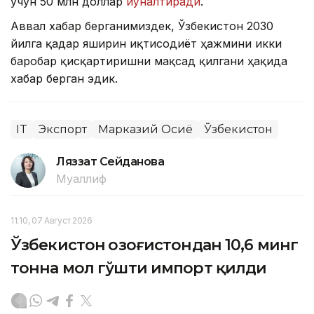
учун 50 млн доллар
йўналтиради
.
Аввал хабар берганимиздек, Ўзбекистон 2030
йилга қадар яширин иқтисодиёт ҳажмини икки
баробар қисқартиришни мақсад қилгани ҳақида
хабар берган эдик.
IT
Экспорт
Марказий Осиё
Ўзбекистон
Ляззат Сейданова
Муаллиф
11:10, 07 Август 2026
Ўзбекистон Қозоғистондан 10,6 минг
тонна мол гўшти импорт қилди