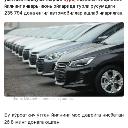
йилнинг январь-июнь ойларида турли русумдаги
235 794 дона енгил автомобиллар ишлаб чиқарилган.
Фото: Миллий статистика қўмитаси
Бу кўрсаткич ўтган йилнинг мос даврига нисбатан
26,8 минг донага ошган.