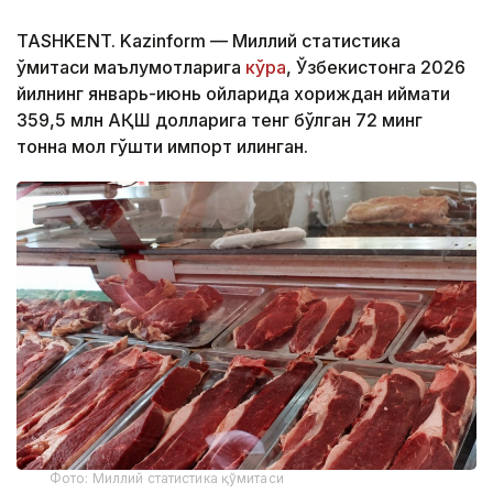
TASHKENT. Kazinform — Миллий статистика
қўмитаси маълумотларига
кўра
, Ўзбекистонга 2026
йилнинг январь-июнь ойларида хориждан қиймати
359,5 млн АҚШ долларига тенг бўлган 72 минг
тонна мол гўшти импорт қилинган.
Фото: Миллий статистика қўмитаси