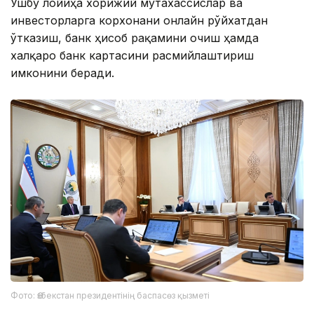
Ушбу лойиҳа хорижий мутахассислар ва
инвесторларга корхонани онлайн рўйхатдан
ўтказиш, банк ҳисоб рақамини очиш ҳамда
халқаро банк картасини расмийлаштириш
имконини беради.
Фото: Өзбекстан президентінің баспасөз қызметі