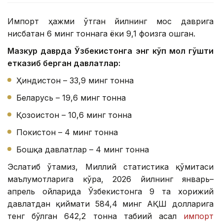
Импорт ҳажми ўтган йилнинг мос даврига
нисбатан 6 минг тоннага ёки 9,1 фоизга ошган.
Мазкур даврда Ўзбекистонга энг кўп мол гўшти
етказиб берган давлатлар:
Ҳиндистон – 33,9 минг тонна
Беларусь – 19,6 минг тонна
Қозоғистон – 10,6 минг тонна
Покистон – 4 минг тонна
Бошқа давлатлар – 4 минг тонна
Эслатиб ўтамиз, Миллий статистика қўмитаси
маълумотларига кўра, 2026 йилнинг январь–
апрель ойларида Ўзбекистонга 9 та хорижий
давлатдан қиймати 584,4 минг АҚШ долларига
тенг бўлган 642,2 тонна табиий асал
импорт