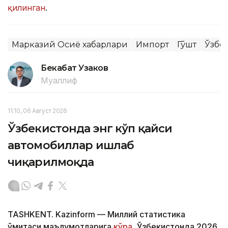
қилинган
.
Марказий Осиё хабарлари
Импорт
Гўшт
Ўзбе
Бекабат Узаков
Муаллиф
11:10, 06 Август 2026
Ўзбекистонда энг кўп қайси
автомобиллар ишлаб
чиқарилмоқда
TASHKENT. Kazinform — Миллий статистика
қўмитаси маълумотларига
кўра
, Ўзбекистонда 2026