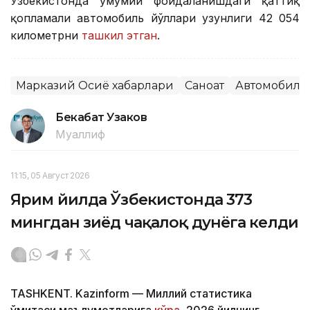
Ўзбекистонда умумий фойдаланишдаги қаттиқ
қопламали автомобиль йўллари узунлиги 42 054
километрни
ташкил этган
.
Марказий Осиё хабарлари
Саноат
Автомобилс
Бекабат Узаков
Муаллиф
11:15, 05 Август 2026
Ярим йилда Ўзбекистонда 373
мингдан зиёд чақалоқ дунёга келди
TASHKENT. Kazinform — Миллий статистика
қўмитаси маълумотларига
кўра
, 2026 йилнинг