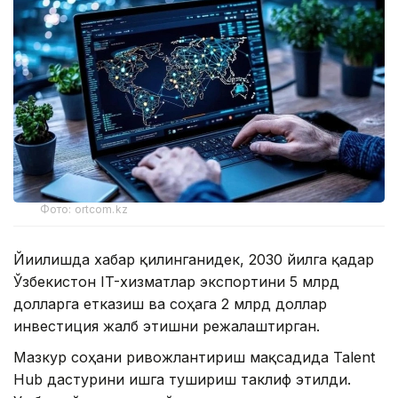
Фото: ortcom.kz
Йиғилишда хабар қилинганидек, 2030 йилга қадар
Ўзбекистон IT-хизматлар экспортини 5 млрд
долларга етказиш ва соҳага 2 млрд доллар
инвестиция жалб этишни режалаштирган.
Мазкур соҳани ривожлантириш мақсадида Talent
Hub дастурини ишга тушириш таклиф этилди.