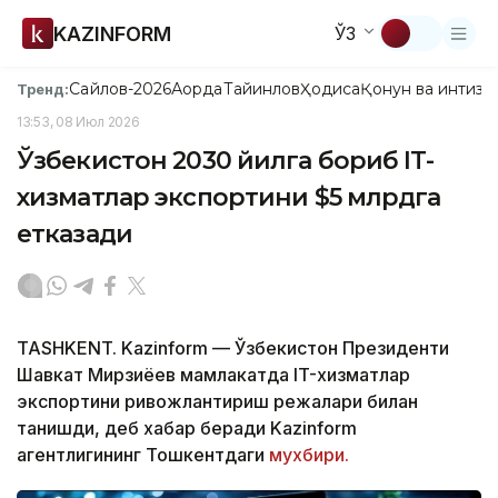
KAZINFORM
ЎЗ
Сайлов-2026
Ақорда
Тайинлов
Ҳодиса
Қонун ва интизо
Тренд:
13:53, 08 Июл 2026
Ўзбекистон 2030 йилга бориб IT-
хизматлар экспортини $5 млрдга
етказади
TASHKENT. Kazinform — Ўзбекистон Президенти
Шавкат Мирзиёев мамлакатда IT-хизматлар
экспортини ривожлантириш режалари билан
танишди, деб хабар беради Kazinform
агентлигининг Тошкентдаги
мухбири.