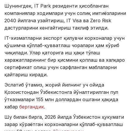
Шунингдек, IT Park резиденти ҳисобланган
компаниялар ходимлари учун солиқ имтиёзларини
2040 йилгача узайтириш, IT Visa ва Zero Risk
дастурларини кенгайтириш таклиф этилди.
IT-хизматларни экспорт қилувчи корхоналар учун
қўшимча қўллаб-қувватлаш чоралари ҳам кўриб
чиқилади. Улар қаторига иш ҳақи тўлаш
харажатларининг бир қисмини қоплаш ва халқаро
сертификат олиш учун сарфланган маблағларни
қайтариш киради.
Эслатиб ўтамиз, жорий йилнинг уч ойида
Қозоғистондан Ўзбекистонга йўналтирилган пул
ўтказмалари 155 млн доллардан ошгани ҳақида
хабар
бергандик
.
Шу билан бирга, 2026 йилда Ўзбекистон ҳукумати
зарар кўраётган корхоналарни қўллаб-қувватлаш