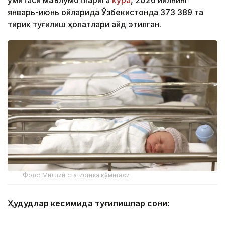
январь-июнь ойларида Ўзбекистонда 373 389 та
тирик туғилиш ҳолатлари қайд этилган.
Фото: Миллий статистика қўмитаси
Ҳудудлар кесимида туғилишлар сони:
Самарқанд вилояти – 46 436 та