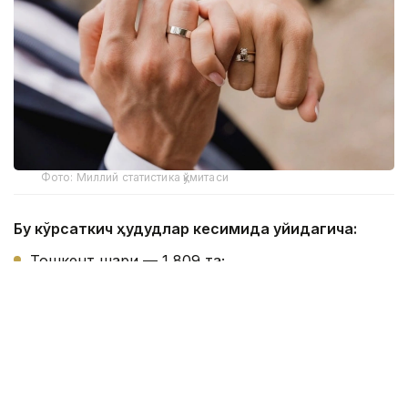
Фото: Миллий статистика қўмитаси
Бу кўрсаткич ҳудудлар кесимида қуйидагича:
Тошкент шаҳри — 1 809 та;
Хоразм вилояти — 1 066 та;
Қашқадарё вилояти — 995 та;
Бухоро вилояти — 979 та;
Самарқанд вилояти — 967 та;