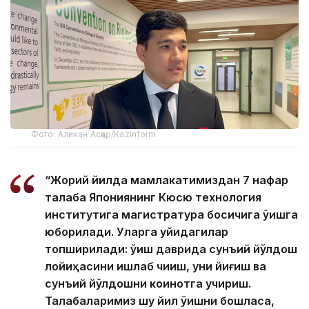
Фото: Алихан Асқар/Kazinform
“Жорий йилда мамлакатимиздан 7 нафар
талаба Япониянинг Кюсю технология
институтига магистратура босқичига ўқишга
юборилади. Уларга қуйидагилар
топширилади: ўқиш даврида сунъий йўлдош
лойиҳасини ишлаб чиқиш, уни йиғиш ва
сунъий йўлдошни коинотга учириш.
Талабаларимиз шу йил ўқишни бошласа,