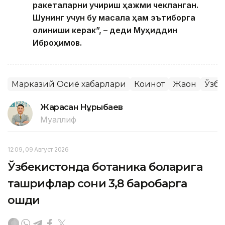
ракеталарни учириш ҳажми чекланган.
Шунинг учун бу масала ҳам эътиборга
олиниши керак”, – деди Муҳиддин
Иброҳимов.
Марказий Осиё хабарлари
Коинот
Жаҳон
Ўзбе
Жарасқан Нұрыбаев
Муаллиф
12:09, 09 Август 2026
Ўзбекистонда ботаника боғларига
ташрифлар сони 3,8 баробарга
ошди