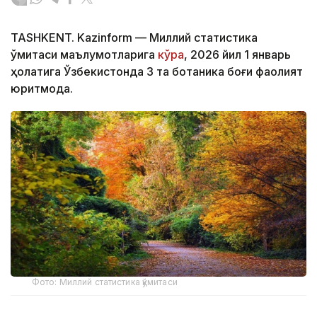
TASHKENT. Kazinform — Миллий статистика
қўмитаси маълумотларига
кўра
, 2026 йил 1 январь
ҳолатига Ўзбекистонда 3 та ботаника боғи фаолият
юритмоқда.
Фото: Миллий статистика қўмитаси