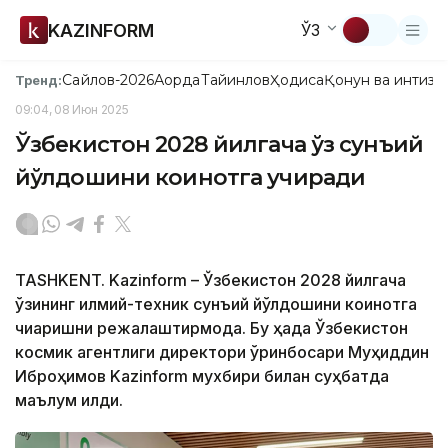
KAZINFORM
ЎЗ
Сайлов-2026
Ақорда
Тайинлов
Ҳодиса
Қонун ва интизо
Тренд:
09:04, 08 Июн 2025
Ўзбекистон 2028 йилгача ўз сунъий
йўлдошини коинотга учиради
TASHKENT. Kazinform – Ўзбекистон 2028 йилгача
ўзининг илмий-техник сунъий йўлдошини коинотга
чиқаришни режалаштирмоқда. Бу ҳақда Ўзбекистон
космик агентлиги директори ўринбосари Муҳиддин
Иброҳимов Kazinform мухбири билан суҳбатда
маълум қилди.