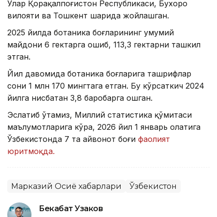
Улар Қорақалпоғистон Республикаси, Бухоро
вилояти ва Тошкент шаҳрида жойлашган.
2025 йилда ботаника боғларининг умумий
майдони 6 гектарга ошиб, 113,3 гектарни ташкил
этган.
Йил давомида ботаника боғларига ташрифлар
сони 1 млн 170 мингтага етган. Бу кўрсаткич 2024
йилга нисбатан 3,8 баробарга ошган.
Эслатиб ўтамиз, Миллий статистика қўмитаси
маълумотларига кўра, 2026 йил 1 январь ҳолатига
Ўзбекистонда 7 та ҳайвонот боғи
фаолият
юритмоқда.
Марказий Осиё хабарлари
Ўзбекистон
Бекабат Узаков