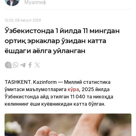
Муаллиф
12:20, 08 Август 2026
Ўзбекистонда 1 йилда 11 мингдан
ортиқ эркаклар ўзидан катта
ёшдаги аёлга уйланган
TASHKENT. Kazinform — Миллий статистика
қўмитаси маълумотларига
кўра
, 2025 йилда
Ўзбекистонда қайд этилган 11 040 та никоҳда
келиннинг ёши куёвникидан катта бўлган.