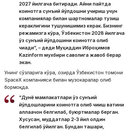
2027 йилгача битиради. Айни пайтда
коинотга сунъий йўлдошни учириш учун
компаниялар билан шартномалар тузиш
кераклигини тушунишимиз керак. Бизнинг
режамизга кўра, Ўзбекистон 2028 йилгача
ўз сунъий йўлдошини коинотга олиб
чиқади”, – деди Муҳиддин Иброҳимов
Kazinform мухбири саволига жавоб берар
экан.
Унинг сўзларига кўра, ҳозирда Ўзбекистон томони
SpaceX компанияси билан музокаралар олиб
бормоқда.
“Дунё мамлакатлари ўз сунъий
йўлдошларини коинотга олиб чиқиш вақтини
аллақачон белгилаб, буюртмалар берган.
Хусусан, муддатлар 2-3 йил олдин
белгилаб қўйилган. Бундан ташқари,