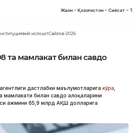
Жаҳон
Қозоғистон
Сиёсат
Т
нституциявий ислоҳот
Сайлов-2026
98 та мамлакат билан савдо
а агентлиги дастлабки маълумотларига
кўра
,
та мамлакати билан савдо алоқаларини
си ҳажмини 65,9 млрд АҚШ долларига