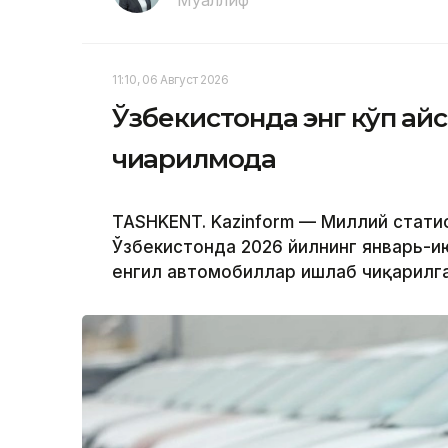
Муаллиф
11:10, 06 Август 2026
Ўзбекистонда энг кўп қа
чиқарилмоқда
TASHKENT. Kazinform — Миллий стати
Ўзбекистонда 2026 йилнинг январь-и
енгил автомобиллар ишлаб чиқарилга