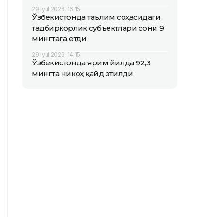
29 iyul 2026, 16:15
Ўзбекистонда таълим соҳасидаги
тадбиркорлик субъектлари сони 9
мингтага етди
29 iyul 2026, 14:15
Ўзбекистонда ярим йилда 92,3
мингта никоҳ қайд этилди