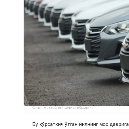
Фото: Миллий статистика қўмитаси
Бу кўрсаткич ўтган йилнинг мос даврига