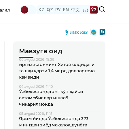
KZ
QZ
РУ
EN
中文
ق ز
ЎЗ
аҳлил
Мавзуга оид
06 avgust 2026, 15:39
Қирғизистоннинг Хитой олдидаги
ташқи қарзи 1,4 млрд долларгача
камайди
06 avgust 2026, 11:10
Ўзбекистонда энг кўп қайси
автомобиллар ишлаб
чиқарилмоқда
05 avgust 2026, 11:15
Ярим йилда Ўзбекистонда 373
мингдан зиёд чақалоқ дунёга