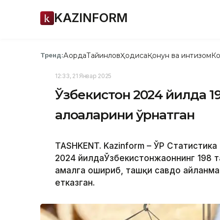
KAZINFORM
Ақорда
Тайинлов
Ҳодиса
Қонун ва интизом
Ко
Тренд:
12:33, 21 Январ 2025
Ўзбекистон 2024 йилда 1
алоқаларини ўрнатган
TASHKENT. Kazinform – ЎР Статистик
2024 йилдаЎзбекистонжаҳоннинг 198 
амалга ошириб, ташқи савдо айланма
етказган.