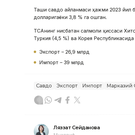
Ташқи савдо айланмаси ҳажми 2023 йил
долларигаёки 3,8 % га ошган.
ТСАнинг нисбатан салмоқли ҳиссаси Хитой
Туркия (4,5 %) ва Корея Республикасида (
Экспорт – 26,9 млрд
Импорт – 39 млрд
Савдо
Экспорт
Импорт
Марказий 
Ляззат Сейданова