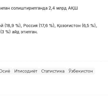
 билан солиштирилганда 2,4 млрд АҚШ
 (18,9 %), Россия (17,6 %), Қозоғистон (6,5 %),
3 %) қайд этилган.
Осиё
Иқтисодиёт
Статистика
Ўзбекистон