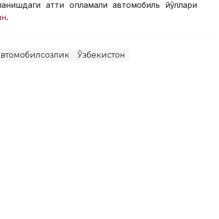
анишдаги қаттиқ қопламали автомобиль йўллари
ан
.
втомобилсозлик
Ўзбекистон
373 мингдан зиёд чақалоқ