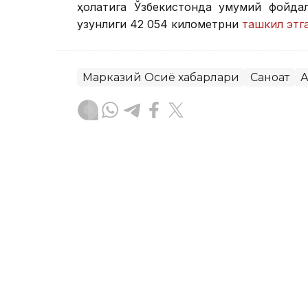
ҳолатига Ўзбекистонда умумий фойдал
узунлиги 42 054 километрни
ташкил этг
Марказий Осиё хабарлари
Саноат
А
Бекабат Узаков
Муаллиф
11:15, 05 Август 2026
Ярим йилда Ўзбекистонда 
дунёга келди