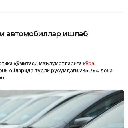
йси автомобиллар ишлаб
стика қўмитаси маълумотларига
кўра
,
юнь ойларида турли русумдаги 235 794 дона
н.