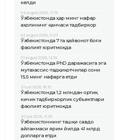
келди
04 avgust 2026, 17:15
Ўзбекистонда ҳар минг нафар
аҳолининг қанчаси тадбиркор
02 avgust 2026, 11:37
Ўзбекистонда 7 та ҳайвонот боғи
фаолият юритмоқда
01 avgust 2026, 12:10
Ўзбекистонда PhD даражасига эга
мутахассис-тадқиқотчилар сони
15,5 минг нафарга етди
31 iyul 2026, 16:15
Ўзбекистонда 1,2 млндан ортиқ
кичик тадбиркорлик субъектлари
фаолият юритмоқда
30 iyul 2026, 11:36
Ўзбекистоннинг ташқи савдо
айланмаси ярим йилда 41 млрд
долларга етди