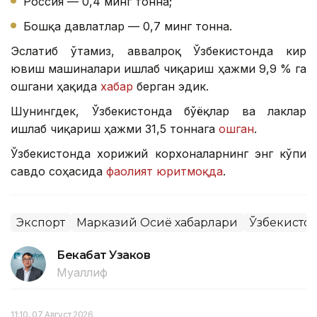
Россия — 0,4 минг тонна;
Бошқа давлатлар — 0,7 минг тонна.
Эслатиб ўтамиз, аввалроқ Ўзбекистонда кир
ювиш машиналари ишлаб чиқариш ҳажми 9,9 % га
ошгани ҳақида
хабар
берган эдик.
Шунингдек, Ўзбекистонда бўёқлар ва лаклар
ишлаб чиқариш ҳажми 31,5 тоннага
ошган
.
Ўзбекистонда хорижий корхоналарнинг энг кўпи
савдо соҳасида
фаолият юритмоқда
.
Экспорт
Марказий Осиё хабарлари
Ўзбекисто
Бекабат Узаков
Муаллиф
11:10, 07 Август 2026