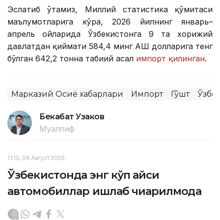
Эслатиб ўтамиз, Миллий статистика қўмитаси
маълумотларига кўра, 2026 йилнинг январь–
апрель ойларида Ўзбекистонга 9 та хорижий
давлатдан қиймати 584,4 минг АҚШ долларига тенг
бўлган 642,2 тонна табиий асал
импорт қилинган
.
Марказий Осиё хабарлари
Импорт
Гўшт
Ўзбе
Бекабат Узаков
Муаллиф
11:10, 06 Август 2026
Ўзбекистонда энг кўп қайси
автомобиллар ишлаб чиқарилмоқда