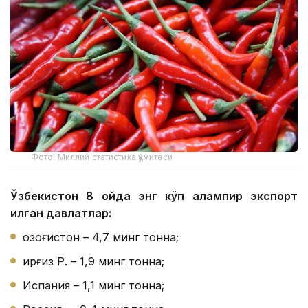
Фото: Миллий статистика қўмитаси
Ўзбекистон 8 ойда энг кўп қалампир экспорт
қилган давлатлар:
Қозоғистон – 4,7 минг тонна;
Қирғиз Р. – 1,9 минг тонна;
Испания – 1,1 минг тонна;