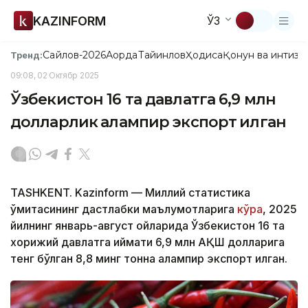
KAZINFORM
ЎЗ
Сайлов-2026
Ақорда
Тайинлов
Ҳодиса
Қонун ва интизо
Тренд:
09:08, 02 Октябр 2025
Ўзбекистон 16 та давлатга 6,9 млн
долларлик қалампир экспорт қилган
TASHKENT. Kazinform — Миллий статистика
қўмитасининг дастлабки маълумотларига
кўра
, 2025
йилнинг январь-август ойларида Ўзбекистон 16 та
хорижий давлатга қиймати 6,9 млн АҚШ долларига
тенг бўлган 8,8 минг тонна қалампир экспорт қилган.