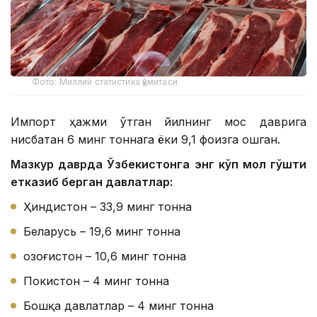
Фото: Миллий статистика қўмитаси
Импорт ҳажми ўтган йилнинг мос даврига
нисбатан 6 минг тоннага ёки 9,1 фоизга ошган.
Мазкур даврда Ўзбекистонга энг кўп мол гўшти
етказиб берган давлатлар:
Ҳиндистон – 33,9 минг тонна
Беларусь – 19,6 минг тонна
Қозоғистон – 10,6 минг тонна
Покистон – 4 минг тонна
Бошқа давлатлар – 4 минг тонна