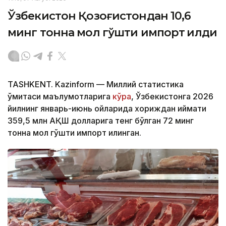
Ўзбекистон Қозоғистондан 10,6
минг тонна мол гўшти импорт қилди
TASHKENT. Kazinform — Миллий статистика
қўмитаси маълумотларига
кўра
, Ўзбекистонга 2026
йилнинг январь-июнь ойларида хориждан қиймати
359,5 млн АҚШ долларига тенг бўлган 72 минг
тонна мол гўшти импорт қилинган.