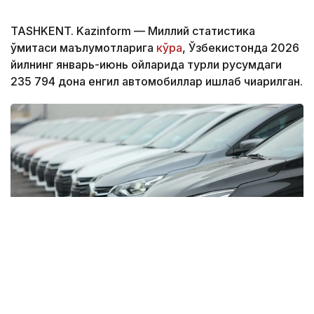
TASHKENT. Kazinform — Миллий статистика
қўмитаси маълумотларига
кўра
, Ўзбекистонда 2026
йилнинг январь-июнь ойларида турли русумдаги
235 794 дона енгил автомобиллар ишлаб чиқарилган.
Фото: Миллий статистика қўмитаси