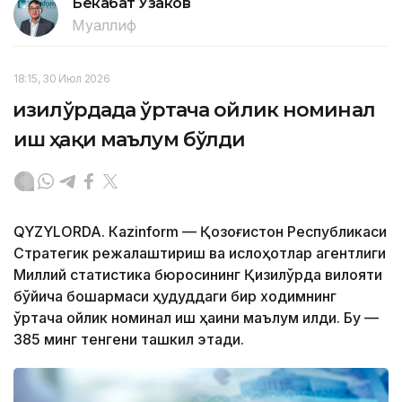
Бекабат Узаков
Муаллиф
18:15, 30 Июл 2026
Қизилўрдада ўртача ойлик номинал
иш ҳақи маълум бўлди
QYZYLORDA. Кazinform — Қозоғистон Республикаси
Стратегик режалаштириш ва ислоҳотлар агентлиги
Миллий статистика бюросининг Қизилўрда вилояти
бўйича бошқармаси ҳудуддаги бир ходимнинг
ўртача ойлик номинал иш ҳақини маълум қилди. Бу —
385 минг тенгени ташкил этади.