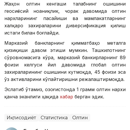
Жаҳон олтин кенгаши талабнинг ошишини
геосиёсий ноаниқлик, чорак давомида олтин
нархларининг пасайиши ва мамлакатларнинг
халқаро захираларини диверсификация қилиш
истаги билан боғлайди.
Марказий банкларнинг қимматбаҳо металга
қизиқиши давом этиши мумкин. Ташкилотнинг
сўровномасига кўра, марказий банкирларнинг 89
фоизи келгуси йил давомида глобал олтин
захираларининг ошишини кутмоқда, 45 фоизи эса
ўз активларини кўпайтиришни режалаштирмоқда.
Эслатиб ўтамиз, Қозоғистонда 1 грамм олтин нархи
қанча эканлиги ҳақида
хабар
берган эдик.
Иқтисодиёт
Статистика
Олтин