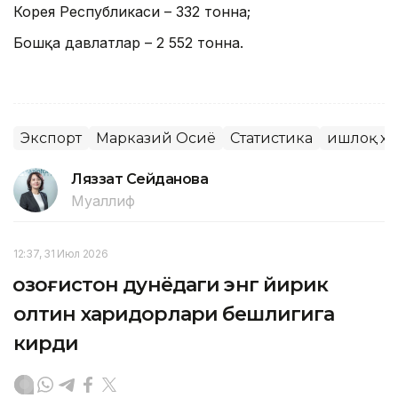
Корея Республикаси – 332 тонна;
Бошқа давлатлар – 2 552 тонна.
Экспорт
Марказий Осиё
Статистика
Қишлоқ х
Ляззат Сейданова
Муаллиф
12:37, 31 Июл 2026
Қозоғистон дунёдаги энг йирик
олтин харидорлари бешлигига
кирди