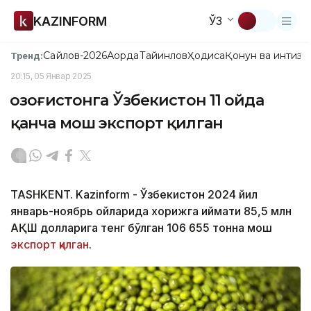
KAZINFORM
ЎЗ
Сайлов-2026
Ақорда
Тайинлов
Ҳодиса
Қонун ва интизо
Тренд:
20:15, 05 Январ 2025
Қозоғистонга Ўзбекистон 11 ойда
қанча мош экспорт қилган
TASHKENT. Kazinform - Ўзбекистон 2024 йил
январь-ноябрь ойларида хорижга қиймати 85,5 млн
АҚШ долларига тенг бўлган 106 655 тонна мош
экспорт қилган
.