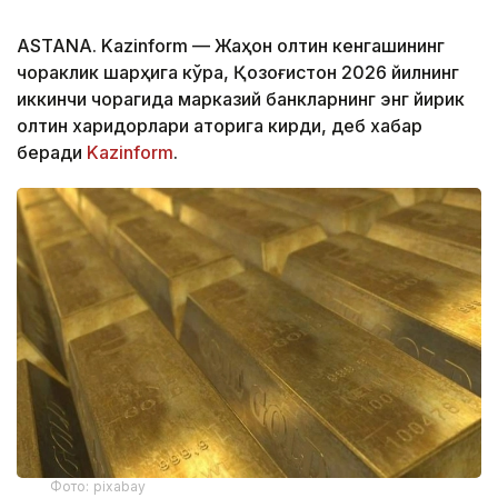
ASTANA. Kazinform — Жаҳон олтин кенгашининг
чораклик шарҳига кўра, Қозоғистон 2026 йилнинг
иккинчи чорагида марказий банкларнинг энг йирик
олтин харидорлари қаторига кирди, деб хабар
беради
Kazinform
.
Фото: pixabay