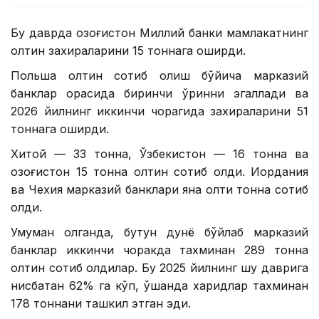
Бу даврда Қозоғистон Миллий банки мамлакатнинг
олтин захираларини 15 тоннага оширди.
Польша олтин сотиб олиш бўйича марказий
банклар орасида биринчи ўринни эгаллади ва
2026 йилнинг иккинчи чорагида захираларини 51
тоннага оширди.
Хитой — 33 тонна, Ўзбекистон — 16 тонна ва
Қозоғистон 15 тонна олтин сотиб олди. Иордания
ва Чехия марказий банклари яна олти тонна сотиб
олди.
Умуман олганда, бутун дунё бўйлаб марказий
банклар иккинчи чоракда тахминан 289 тонна
олтин сотиб олдилар. Бу 2025 йилнинг шу даврига
нисбатан 62% га кўп, ўшанда харидлар тахминан
178 тоннани ташкил этган эди.