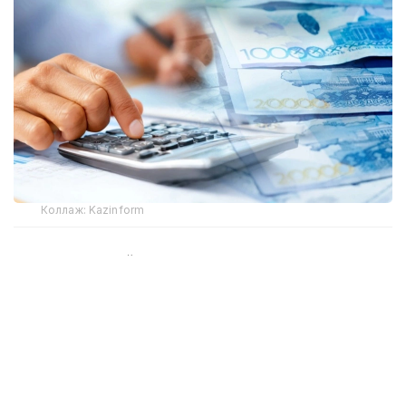
Коллаж: Kazinform
Шунингдек, қайси соҳаларда энг юқори иш ҳақи
борлиги ҳам маълум бўлди.
— Энг юқори кўрсаткич саноат, транспорт
ва омборхона, молиявий ва суғурта
хизматларида — 609 527 тенгедан 657 361
тенгегача. Энг паст кўрсаткич бошқа
турдаги хизматларни кўрсатиш соҳасида