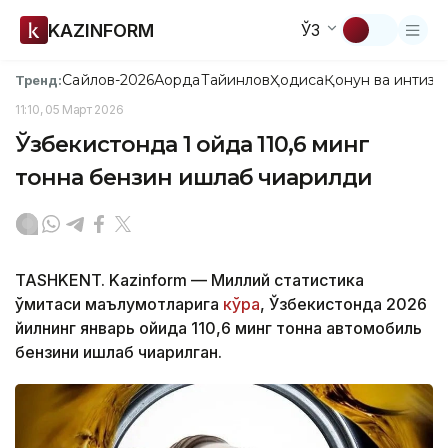
KAZINFORM
ЎЗ
Сайлов-2026
Ақорда
Тайинлов
Ҳодиса
Қонун ва интизо
Тренд:
11:10, 05 Март 2026
Ўзбекистонда 1 ойда 110,6 минг
тонна бензин ишлаб чиқарилди
TASHKENT. Kazinform — Миллий статистика
қўмитаси маълумотларига
кўра
, Ўзбекистонда 2026
йилнинг январь ойида 110,6 минг тонна автомобиль
бензини ишлаб чиқарилган.