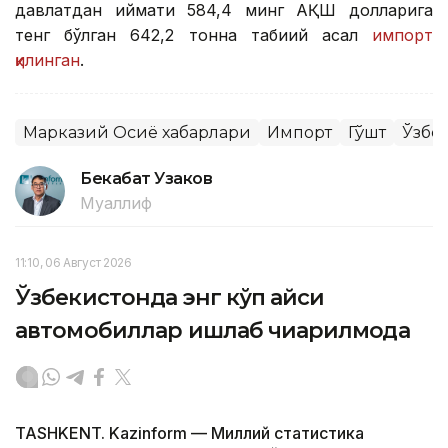
давлатдан қиймати 584,4 минг АҚШ долларига
тенг бўлган 642,2 тонна табиий асал
импорт
қилинган
.
Марказий Осиё хабарлари
Импорт
Гўшт
Ўзбе
Бекабат Узаков
Муаллиф
11:10, 06 Август 2026
Ўзбекистонда энг кўп қайси
автомобиллар ишлаб чиқарилмоқда
TASHKENT. Kazinform — Миллий статистика