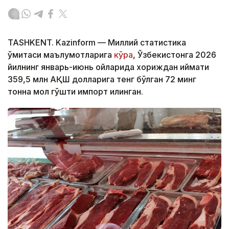
TASHKENT. Kazinform — Миллий статистика
қўмитаси маълумотларига
кўра
, Ўзбекистонга 2026
йилнинг январь-июнь ойларида хориждан қиймати
359,5 млн АҚШ долларига тенг бўлган 72 минг
тонна мол гўшти импорт қилинган.