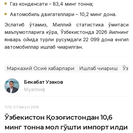
Газ конденсати – 83,4 минг тонна;
Автомобиль двигателлари – 10,2 минг дона.
Эслатиб ўтамиз, Миллий статистика қўмитаси
маълумотларига кўра, Ўзбекистонда 2026 йилнинг
январь ойида турли русумдаги 22 099 дона енгил
автомобиллар ишлаб чиқарилган.
Марказий Осиё хабарлари
Ишлаб чиқариш
Ўзб
Бекабат Узаков
Муаллиф
11:10, 07 Август 2026
Ўзбекистон Қозоғистондан 10,6
минг тонна мол гўшти импорт қилди