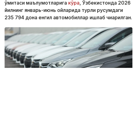
қўмитаси маълумотларига
кўра
, Ўзбекистонда 2026
йилнинг январь-июнь ойларида турли русумдаги
235 794 дона енгил автомобиллар ишлаб чиқарилган.
Фото: Миллий статистика қўмитаси
Бу кўрсаткич ўтган йилнинг мос даврига нисбатан
26,8 минг донага ошган.