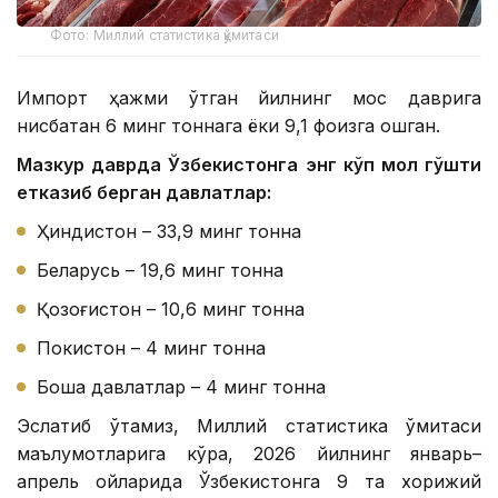
Фото: Миллий статистика қўмитаси
Импорт ҳажми ўтган йилнинг мос даврига
нисбатан 6 минг тоннага ёки 9,1 фоизга ошган.
Мазкур даврда Ўзбекистонга энг кўп мол гўшти
етказиб берган давлатлар:
Ҳиндистон – 33,9 минг тонна
Беларусь – 19,6 минг тонна
Қозоғистон – 10,6 минг тонна
Покистон – 4 минг тонна
Бошқа давлатлар – 4 минг тонна
Эслатиб ўтамиз, Миллий статистика қўмитаси
маълумотларига кўра, 2026 йилнинг январь–
апрель ойларида Ўзбекистонга 9 та хорижий