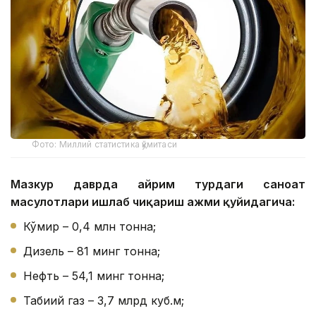
Фото: Миллий статистика қўмитаси
Мазкур даврда айрим турдаги саноат
маҳсулотлари ишлаб чиқариш ҳажми қуйидагича:
Кўмир – 0,4 млн тонна;
Дизель – 81 минг тонна;
Нефть – 54,1 минг тонна;
Табиий газ – 3,7 млрд куб.м;