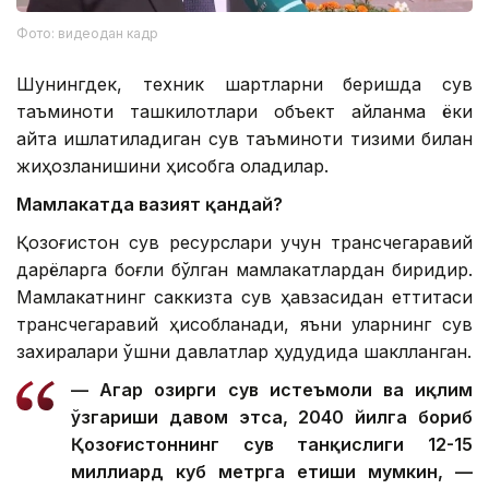
Фото: видеодан кадр
Шунингдек, техник шартларни беришда сув
таъминоти ташкилотлари объект айланма ёки
қайта ишлатиладиган сув таъминоти тизими билан
жиҳозланишини ҳисобга оладилар.
Мамлакатда вазият қандай?
Қозоғистон сув ресурслари учун трансчегаравий
дарёларга боғлиқ бўлган мамлакатлардан биридир.
Мамлакатнинг саккизта сув ҳавзасидан еттитаси
трансчегаравий ҳисобланади, яъни уларнинг сув
захиралари қўшни давлатлар ҳудудида шаклланган.
— Агар ҳозирги сув истеъмоли ва иқлим
ўзгариши давом этса, 2040 йилга бориб
Қозоғистоннинг сув танқислиги 12-15
миллиард куб метрга етиши мумкин, —