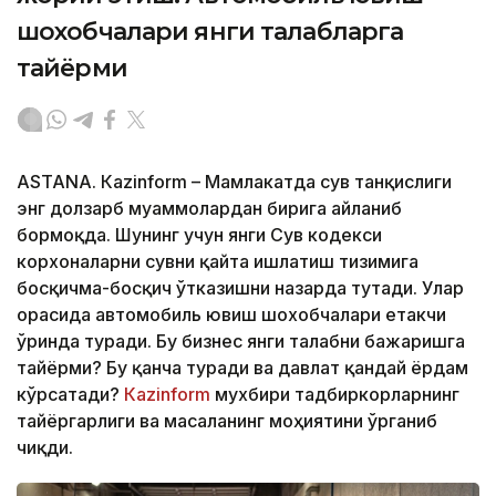
шохобчалари янги талабларга
тайёрми
ASTANА. Кazinform – Мамлакатда сув танқислиги
энг долзарб муаммолардан бирига айланиб
бормоқда. Шунинг учун янги Сув кодекси
корхоналарни сувни қайта ишлатиш тизимига
босқичма-босқич ўтказишни назарда тутади. Улар
орасида автомобиль ювиш шохобчалари етакчи
ўринда туради. Бу бизнес янги талабни бажаришга
тайёрми? Бу қанча туради ва давлат қандай ёрдам
кўрсатади?
Кazinform
мухбири тадбиркорларнинг
тайёргарлиги ва масаланинг моҳиятини ўрганиб
чиқди.