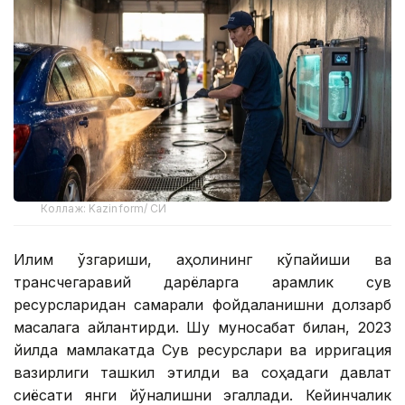
Коллаж: Kazinform/ СИ
Иқлим ўзгариши, аҳолининг кўпайиши ва
трансчегаравий дарёларга қарамлик сув
ресурсларидан самарали фойдаланишни долзарб
масалага айлантирди. Шу муносабат билан, 2023
йилда мамлакатда Сув ресурслари ва ирригация
вазирлиги ташкил этилди ва соҳадаги давлат
сиёсати янги йўналишни эгаллади. Кейинчалик