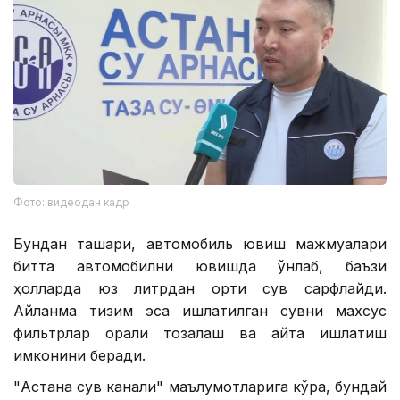
Фото: видеодан кадр
Бундан ташқари, автомобиль ювиш мажмуалари
битта автомобилни ювишда ўнлаб, баъзи
ҳолларда юз литрдан ортиқ сув сарфлайди.
Айланма тизим эса ишлатилган сувни махсус
фильтрлар орқали тозалаш ва қайта ишлатиш
имконини беради.
"Астана сув канали" маълумотларига кўра, бундай