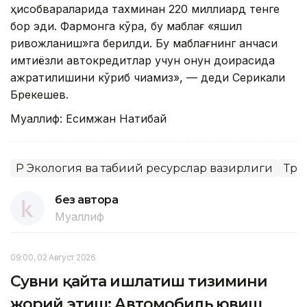
ҳисобварақларида тахминан 220 миллиард тенге
бор эди. Фармонга кўра, бу маблағ «яшил
ривожланиш»га берилди. Бу маблағнинг қанчаси
имтиёзли автокредитлар учун қонун доирасида
ажратилишини кўриб чиқамиз», — деди Серикқали
Брекешев.
Муаллиф: Есимжан Нақтибай
ҚР Экология ва табиий ресурслар вазирлиги
Тра
без автора
Муаллиф
09:00, 02 Август 2026
Сувни қайта ишлатиш тизимини
жорий этиш: Автомобиль ювиш