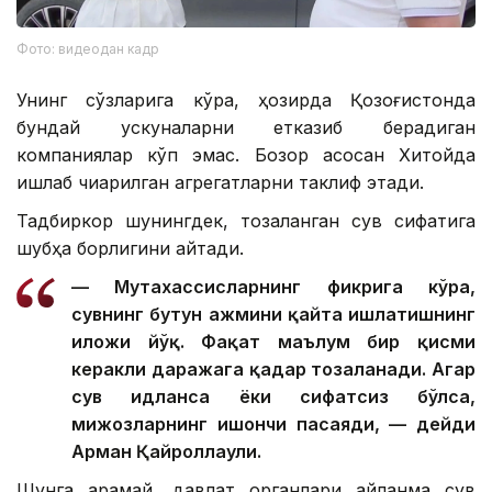
Фото: видеодан кадр
Унинг сўзларига кўра, ҳозирда Қозоғистонда
бундай ускуналарни етказиб берадиган
компаниялар кўп эмас. Бозор асосан Хитойда
ишлаб чиқарилган агрегатларни таклиф этади.
Тадбиркор шунингдек, тозаланган сув сифатига
шубҳа борлигини айтади.
— Мутахассисларнинг фикрига кўра,
сувнинг бутун ҳажмини қайта ишлатишнинг
иложи йўқ. Фақат маълум бир қисми
керакли даражага қадар тозаланади. Агар
сув ҳидланса ёки сифатсиз бўлса,
мижозларнинг ишончи пасаяди, — дейди
Арман Қайроллаули.
Шунга қарамай, давлат органлари айланма сув