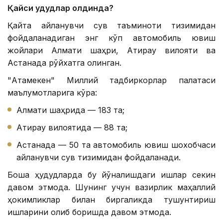
Қайси ҳудудлар олдинда?
Қайта айланувчи сув таъминоти тизимидан
фойдаланадиган энг кўп автомобиль ювиш
жойлари Алмати шаҳри, Атирау вилояти ва
Астанада рўйхатга олинган.
"Атамекен" Миллий тадбиркорлар палатаси
маълумотларига кўра:
Алмати шаҳрида — 183 та;
Атирау вилоятида — 88 та;
Астанада — 50 та автомобиль ювиш шохобчаси
айланувчи сув тизимидан фойдаланади.
Бошқа ҳудудларда бу йўналишдаги ишлар секин
давом этмоқда. Шунинг учун вазирлик маҳаллий
ҳокимликлар билан биргаликда тушунтириш
ишларини олиб боришда давом этмоқда.