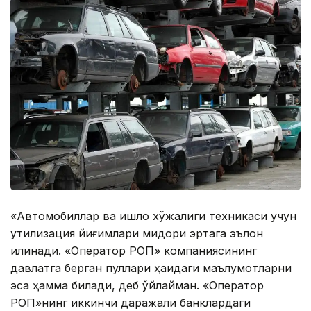
«Автомобиллар ва қишлоқ хўжалиги техникаси учун
утилизация йиғимлари миқдори эртага эълон
қилинади. «Оператор РОП» компаниясининг
давлатга берган пуллари ҳақидаги маълумотларни
эса ҳамма билади, деб ўйлайман. «Оператор
РОП»нинг иккинчи даражали банклардаги