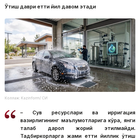
Ўтиш даври етти йил давом этади
Коллаж: Kazinform/ СИ
– Сув ресурслари ва ирригация
вазирлигининг маълумотларига кўра, янги
талаб дарҳол жорий этилмайди.
Тадбиркорларга жами етти йиллик ўтиш