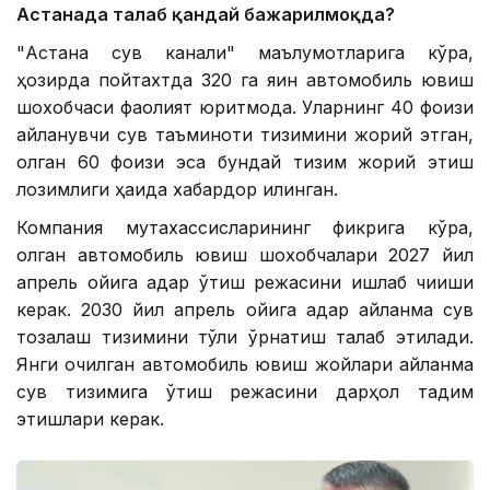
Астанада талаб қандай бажарилмоқда?
"Астана сув канали" маълумотларига кўра,
ҳозирда пойтахтда 320 га яқин автомобиль ювиш
шохобчаси фаолият юритмоқда. Уларнинг 40 фоизи
айланувчи сув таъминоти тизимини жорий этган,
қолган 60 фоизи эса бундай тизим жорий этиш
лозимлиги ҳақида хабардор қилинган.
Компания мутахассисларининг фикрига кўра,
қолган автомобиль ювиш шохобчалари 2027 йил
апрель ойига қадар ўтиш режасини ишлаб чиқиши
керак. 2030 йил апрель ойига қадар айланма сув
тозалаш тизимини тўлиқ ўрнатиш талаб этилади.
Янги очилган автомобиль ювиш жойлари айланма
сув тизимига ўтиш режасини дарҳол тақдим
этишлари керак.