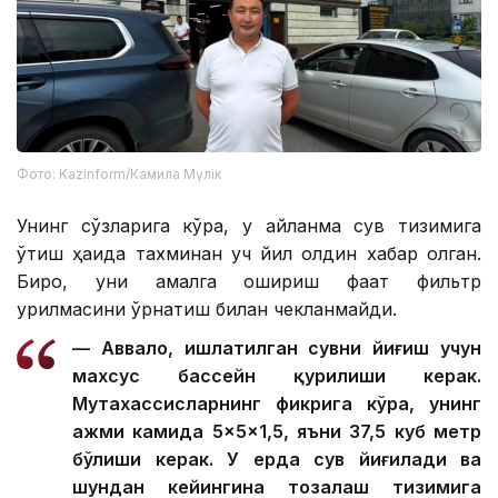
Фото: Kazinform/Камила Мүлік
Унинг сўзларига кўра, у айланма сув тизимига
ўтиш ҳақида тахминан уч йил олдин хабар олган.
Бироқ, уни амалга ошириш фақат фильтр
қурилмасини ўрнатиш билан чекланмайди.
— Аввало, ишлатилган сувни йиғиш учун
махсус бассейн қурилиши керак.
Мутахассисларнинг фикрига кўра, унинг
ҳажми камида 5×5×1,5, яъни 37,5 куб метр
бўлиши керак. У ерда сув йиғилади ва
шундан кейингина тозалаш тизимига