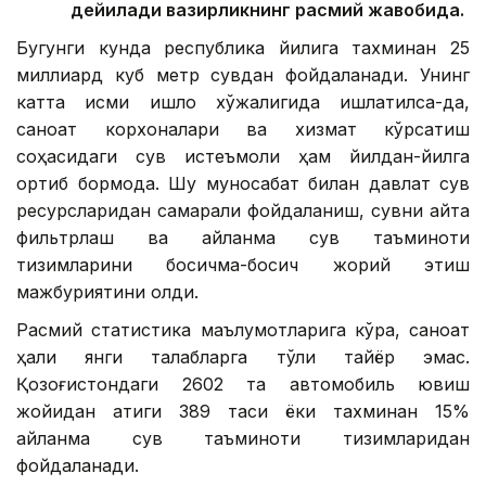
дейилади вазирликнинг расмий жавобида.
Бугунги кунда республика йилига тахминан 25
миллиард куб метр сувдан фойдаланади. Унинг
катта қисми қишлоқ хўжалигида ишлатилса-да,
саноат корхоналари ва хизмат кўрсатиш
соҳасидаги сув истеъмоли ҳам йилдан-йилга
ортиб бормоқда. Шу муносабат билан давлат сув
ресурсларидан самарали фойдаланиш, сувни қайта
фильтрлаш ва айланма сув таъминоти
тизимларини босқичма-босқич жорий этиш
мажбуриятини олди.
Расмий статистика маълумотларига кўра, саноат
ҳали янги талабларга тўлиқ тайёр эмас.
Қозоғистондаги 2602 та автомобиль ювиш
жойидан атиги 389 таси ёки тахминан 15%
айланма сув таъминоти тизимларидан
фойдаланади.