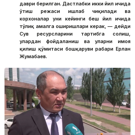
даври берилган. Дастлабки икки йил ичида
ўтиш режаси ишлаб чиқилади ва
корхоналар уни кейинги беш йил ичида
тўлиқ амалга оширишлари керак, — дейди
Сув ресурсларини тартибга солиш,
улардан фойдаланиш ва уларни ҳимоя
қилиш қўмитаси бошқаруви раҳбари Ерлан
Жумабаев.