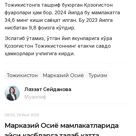
Тожикистонга ташриф буюрган Қозоғистон
фуқаролари ҳам бор. 2024 йилда бу мамлакатга
34,6 минг киши саёҳат қилган. Бу 2023 йилга
нисбатан 9,8 фоизга кўпдир.
Эслатиб ўтамиз, ўтган йил якунларига кўра
Қозоғистон Тожикистоннинг етакчи савдо
ҳамкорлари учлигига кирди.
Тожикистон
Марказий Осиё
Туризм
Ляззат Сейданова
Муаллиф
08:00, 28 Июл 2026
Марказий Осиё мамлакатларида
қайси касбларга талаб катта