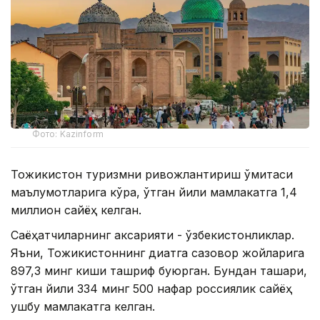
Фото: Kazinform
Тожикистон туризмни ривожлантириш қўмитаси
маълумотларига кўра, ўтган йили мамлакатга 1,4
миллион сайёҳ келган.
Саёҳатчиларнинг аксарияти - ўзбекистонликлар.
Яъни, Тожикистоннинг диққатга сазовор жойларига
897,3 минг киши ташриф буюрган. Бундан ташқари,
ўтган йили 334 минг 500 нафар россиялик сайёҳ
ушбу мамлакатга келган.