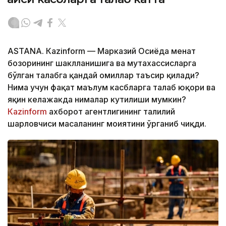
ASTANА. Кazinform — Марказий Осиёда меҳнат
бозорининг шаклланишига ва мутахассисларга
бўлган талабга қандай омиллар таъсир қилади?
Нима учун фақат маълум касбларга талаб юқори ва
яқин келажакда нималар кутилиши мумкин?
Кazinform
ахборот агентлигининг таҳлилий
шарҳловчиси масаланинг моҳиятини ўрганиб чиқди.