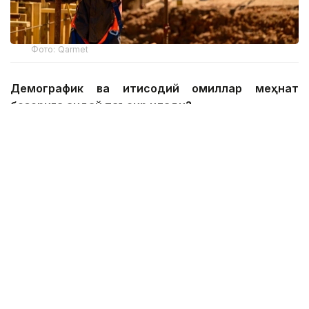
Фото: Qarmet
Демографик ва иқтисодий омиллар меҳнат
бозорига қандай таъсир қилади?
Марказий Осиё кетма-кет учинчи йил Евроосиёда
энг тез ривожланаётган минтақага айланди.
ЮНИCEФ маълумотларига кўра, 2025 йилдан 2050
йилгача Марказий Осиё аҳолиси 30 миллион
кишига кўпайиб, 112 миллионга етади.
Энг юқори кўрсаткич Ўзбекистонга тегишли — 15
миллиондан ортиқ. Қозоғистонда тахминан 5,7
миллионга, Тожикистонда 4,8 миллионга,
Қирғизистонда 2,3 миллионга ва Туркманистонда
2 миллиондан ортиқ кишига кўпаяди.