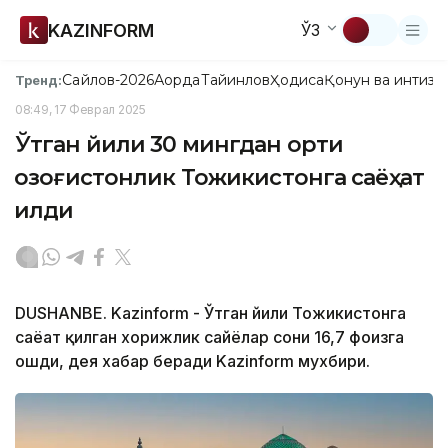
KAZINFORM
ЎЗ
Сайлов-2026
Ақорда
Тайинлов
Ҳодиса
Қонун ва интизо
Тренд:
08:49, 17 Феврал 2025
Ўтган йили 30 мингдан ортиқ
қозоғистонлик Тожикистонга саёҳат
қилди
DUSHANBE. Kazinform - Ўтган йили Тожикистонга
саёҳат қилган хорижлик сайёҳлар сони 16,7 фоизга
ошди, дея хабар беради Kazinform мухбири.