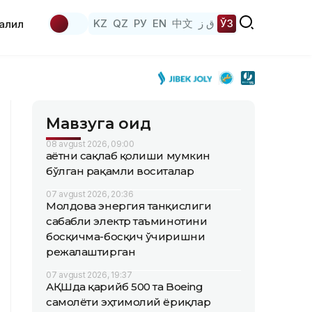
KZ
QZ
РУ
EN
中文
ق ز
ЎЗ
аҳлил
Мавзуга оид
08 avgust 2026, 09:00
Ҳаётни сақлаб қолиши мумкин
бўлган рақамли воситалар
07 avgust 2026, 20:36
Молдова энергия танқислиги
сабабли электр таъминотини
босқичма-босқич ўчиришни
режалаштирган
07 avgust 2026, 19:37
АҚШда қарийб 500 та Boeing
самолёти эҳтимолий ёриқлар