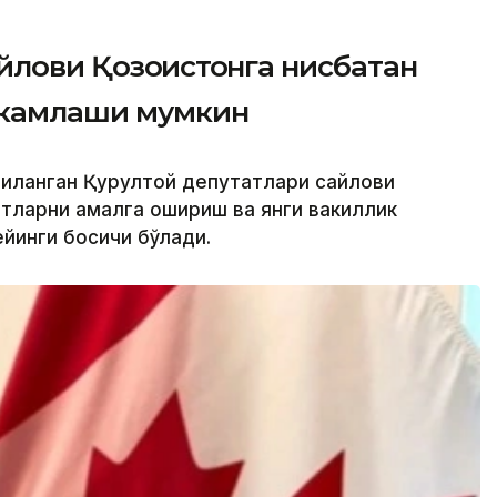
йлови Қозоғистонга нисбатан
ҳкамлаши мумкин
лгиланган Қурултой депутатлари сайлови
тларни амалга ошириш ва янги вакиллик
инги босқичи бўлади.