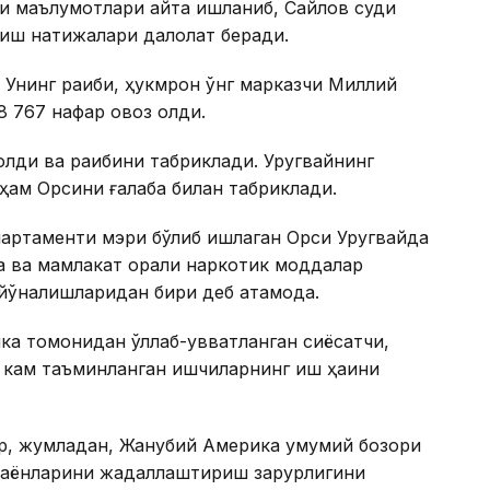
и маълумотлари қайта ишланиб, Сайлов суди
қиш натижалари далолат беради.
 Унинг рақиби, ҳукмрон ўнг марказчи Миллий
 767 нафар овоз олди.
лди ва рақибини табриклади. Уругвайнинг
ҳам Орсини ғалаба билан табриклади.
партаменти мэри бўлиб ишлаган Орси Уругвайда
а ва мамлакат орқали наркотик моддалар
 йўналишларидан бири деб атамоқда.
ка томонидан қўллаб-қувватланган сиёсатчи,
 кам таъминланган ишчиларнинг иш ҳақини
ар, жумладан, Жанубий Америка умумий бозори
раёнларини жадаллаштириш зарурлигини