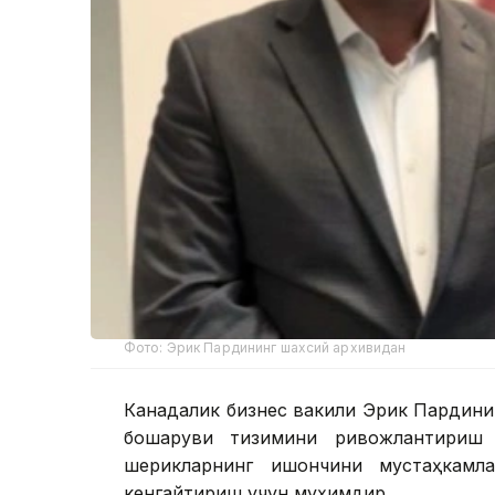
Фото: Эрик Пардининг шахсий архивидан
Канадалик бизнес вакили Эрик Пардинин
бошқаруви тизимини ривожлантириш 
шерикларнинг ишончини мустаҳкамла
кенгайтириш учун муҳимдир.