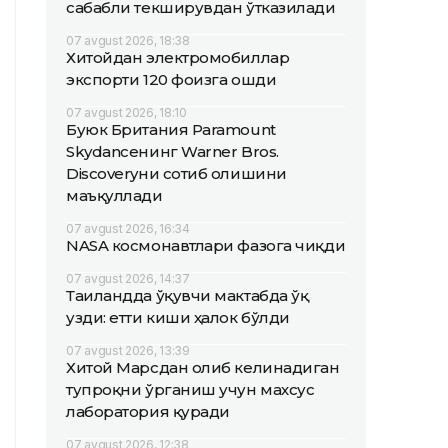
сабабли текширувдан ўтказилади
07 avgust 2026, 18:38
Хитойдан электромобиллар
экспорти 120 фоизга ошди
07 avgust 2026, 18:10
Буюк Британия Paramount
Skydanceнинг Warner Bros.
Discoveryни сотиб олишини
маъқуллади
07 avgust 2026, 16:34
NASA космонавтлари фазога чиқди
07 avgust 2026, 14:37
Таиландда ўқувчи мактабда ўқ
узди: етти киши ҳалок бўлди
07 avgust 2026, 13:39
Хитой Марсдан олиб келинадиган
тупроқни ўрганиш учун махсус
лаборатория қуради
07 avgust 2026, 12:38