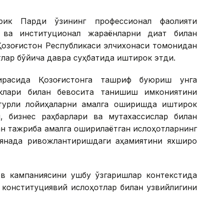
 Эрик Парди ўзининг профессионал фаолияти
 ва институционал жараёнларни диққат билан
 Қозоғистон Республикаси элчихонаси томонидан
лар бўйича давра суҳбатида иштирок этди.
ирасида Қозоғистонга ташриф буюриш унга
клари билан бевосита танишиш имкониятини
турли лойиҳаларни амалга оширишда иштирок
, бизнес раҳбарлари ва мутахассислар билан
ган тажриба амалга оширилаётган ислоҳотларнинг
янада ривожлантиришдаги аҳамиятини яхшироқ
ов кампаниясини ушбу ўзгаришлар контекстида
н конституциявий ислоҳотлар билан узвийлигини