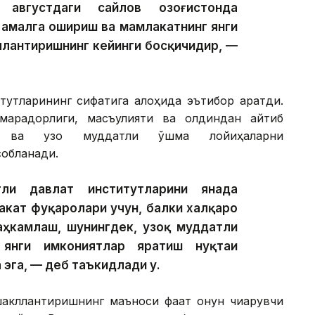
вгустдаги сайлов Қозоғистонда
 амалга ошириш ва мамлакатнинг янги
ллантиришнинг кейинги босқичидир, —
тутларининг сифатига алоҳида эътибор қаратди.
марадорлиги, масъулияти ва олдиндан айтиб
ч ва узоқ муддатли қўшма лойиҳаларни
обланади.
ли давлат институтларини янада
кат фуқаролари учун, балки халқаро
аҳкамлаш, шунингдек, узоқ муддатли
 янги имкониятлар яратиш нуқтаи
 эга, — деб таъкидлади у.
акллантиришнинг маъноси фақат қонун чиқарувчи