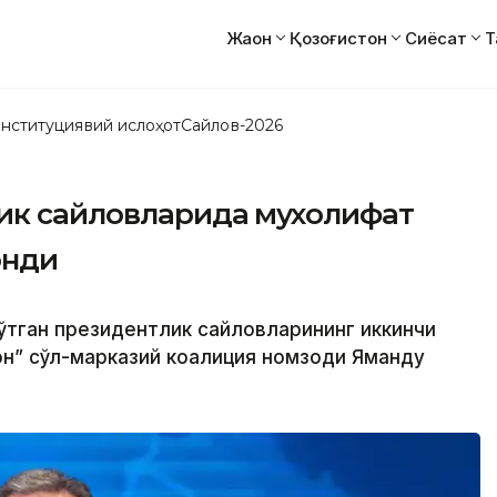
Жаҳон
Қозоғистон
Сиёсат
Т
нституциявий ислоҳот
Сайлов-2026
ик сайловларида мухолифат
онди
 ўтган президентлик сайловларининг иккинчи
он” сўл-марказий коалиция номзоди Яманду