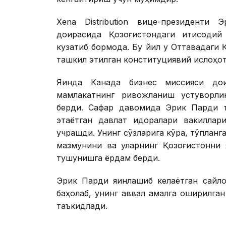
Xena Distribution вице-президенти
доирасида Қозоғистондаги иқтисодий
кузатиб бормоқда. Бу йил у Оттавадаги
ташкил этилган конституциявий ислоҳот
Яқинда Канада бизнес миссияси до
мамлакатнинг ривожланиш устуворли
берди. Сафар давомида Эрик Парди 
этаётган давлат идоралари вакиллари
учрашди. Унинг сўзларига кўра, тўплан
мазмунини ва уларнинг Қозоғистонни 
тушунишга ёрдам берди.
Эрик Парди яқинлашиб келаётган сайл
баҳолаб, унинг аввал амалга оширилга
таъкидлади.