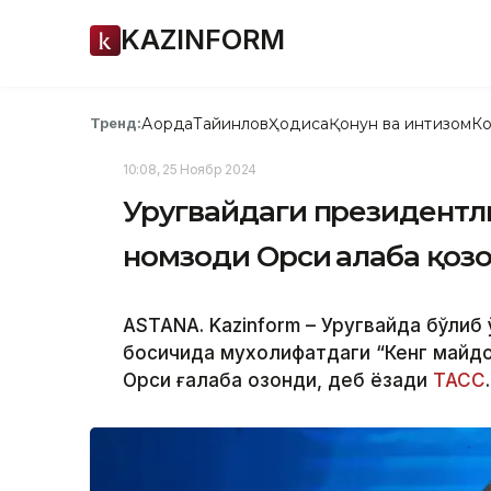
KAZINFORM
Ақорда
Тайинлов
Ҳодиса
Қонун ва интизом
Ко
Тренд:
10:08, 25 Ноябр 2024
Уругвайдаги президентл
номзоди Орси ғалаба қоз
ASTANA. Kazinform – Уругвайда бўлиб
босқичида мухолифатдаги “Кенг майд
Орси ғалаба қозонди, деб ёзади
ТАСС
.