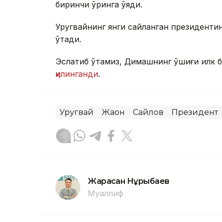
биринчи ўринга қўяди.
Уругвайнинг янги сайланган президентин
ўтади.
Эслатиб ўтамиз, Димашнинг қўшиғи илк 
қилинганди
.
Уругвай
Жаҳон
Сайлов
Президент
Жарасқан Нұрыбаев
Муаллиф