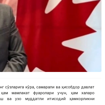
г сўзларига кўра, самарали ва ҳисобдор давлат
ҳам мамлакат фуқаролари учун, ҳам халқаро
ш ва узоқ муддатли иқтисодий ҳамкорликни