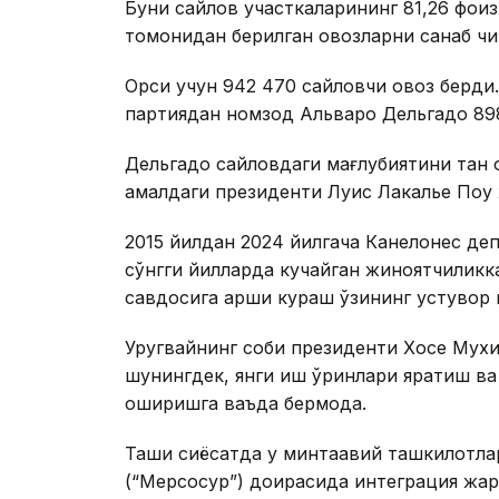
Буни сайлов участкаларининг 81,26 фоиз
томонидан берилган овозларни санаб чи
Орси учун 942 470 сайловчи овоз берди.
партиядан номзод Альваро Дельгадо 898
Дельгадо сайловдаги мағлубиятини тан о
амалдаги президенти Луис Лакалье Поу 
2015 йилдан 2024 йилгача Канелонес де
сўнгги йилларда кучайган жиноятчиликк
савдосига қарши кураш ўзининг устувор
Уругвайнинг собиқ президенти Хосе Мухи
шунингдек, янги иш ўринлари яратиш ва
оширишга ваъда бермоқда.
Ташқи сиёсатда у минтақавий ташкилотл
(“Мерcосур”) доирасида интеграция жа