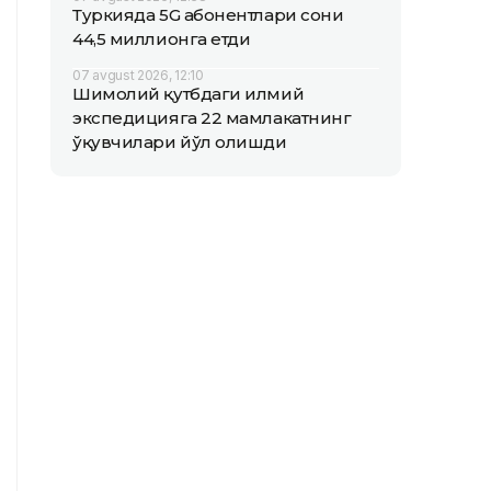
Туркияда 5G абонентлари сони
44,5 миллионга етди
07 avgust 2026, 12:10
Шимолий қутбдаги илмий
экспедицияга 22 мамлакатнинг
ўқувчилари йўл олишди