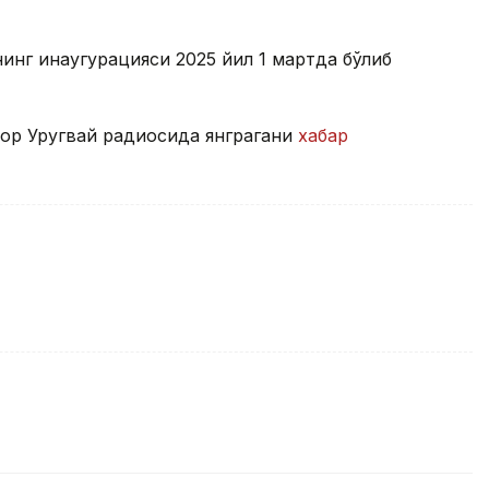
инг инаугурацияси 2025 йил 1 мартда бўлиб
бор Уругвай радиосида янграгани
хабар