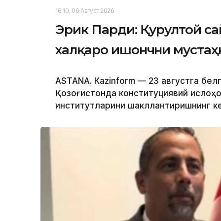
16:10, 06 Август 2026
Эрик Парди: Қурултой са
халқаро ишончни муста
ASTANА. Кazinform — 23 августга бе
Қозоғистонда конституциявий ислоҳо
институтларини шакллантиришнинг кей