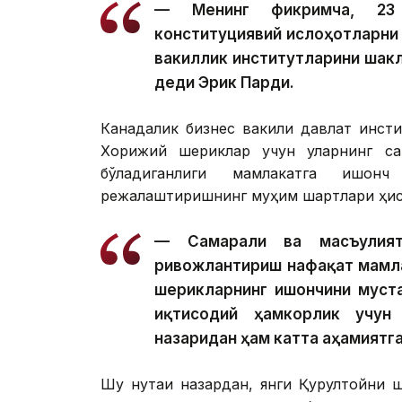
— Менинг фикримча, 23 а
конституциявий ислоҳотларни
вакиллик институтларини шак
деди Эрик Парди.
Канадалик бизнес вакили давлат инсти
Хорижий шериклар учун уларнинг са
бўладиганлиги мамлакатга ишон
режалаштиришнинг муҳим шартлари ҳис
— Самарали ва масъулият
ривожлантириш нафақат мамла
шерикларнинг ишончини муст
иқтисодий ҳамкорлик учун
назаридан ҳам катта аҳамиятга
Шу нуқтаи назардан, янги Қурултойни ш