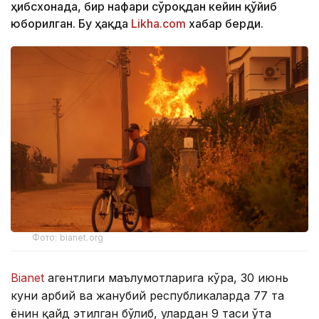
ҳибсхонада, бир нафари сўроқдан кейин қўйиб
юборилган. Бу ҳақда
Likha.com
хабар берди.
Фото: bianet.org
Bianet
агентлиги маълумотларига кўра, 30 июнь
куни ғарбий ва жанубий республикаларда 77 та
ёнғин қайд этилган бўлиб, улардан 9 таси ўта