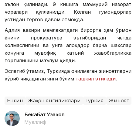
эълон қилинади. 9 кишига маъмурий назорат
чоралари қўлланилди. Қолган гумондорлар
устидан тергов давом этмоқда.
Адлия вазири мамлакатдаги бирорта ҳам ўрмон
ёнғини прокуратура эътиборидан четда
қолмаслигини ва унга алоқадор барча шахслар
қонунга мувофиқ қатъий жавобгарликка
тортилишини маълум қилди.
Эслатиб ўтамиз, Туркияда очилмаган жиноятларни
кўриб чиқадиган янги бўлим
ташкил этилади
.
Ёнғин
Жаҳон янгиликлари
Туркия
Жиноят
Бекабат Узаков
Муаллиф