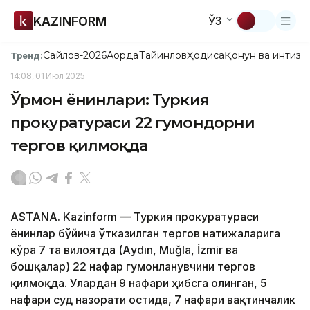
KAZINFORM
ЎЗ
Сайлов-2026
Ақорда
Тайинлов
Ҳодиса
Қонун ва интизо
Тренд:
14:08, 01 Июл 2025
Ўрмон ёнғинлари: Туркия
прокуратураси 22 гумондорни
тергов қилмоқда
ASTANA. Kazinform — Туркия прокуратураси
ёнғинлар бўйича ўтказилган тергов натижаларига
кўра 7 та вилоятда (Аydın, Muğla, İzmir ва
бошқалар) 22 нафар гумонланувчини тергов
қилмоқда. Улардан 9 нафари ҳибсга олинган, 5
нафари суд назорати остида, 7 нафари вақтинчалик