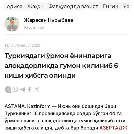
Ҳодиса
Жаҳон
Фавқулодда вазият
Ёнғин
Ўрм
Жарасқан Нұрыбаев
Муаллиф
14:10, 03 Август 2026
Туркиядаги ўрмон ёнғинларига
алоқадорликда гумон қилиниб 6
киши ҳибсга олинди
ASTANА. Кazinform — Июнь ойи бошидан бери
Туркиянинг 16 провинциясида содир бўлган 44 та
ўрмон ёнғинига алоқадорликда гумон қилиниб олти
киши ҳибсга олинди, деб хабар беради
АЗЕРТАДЖ
.