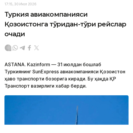
17:15, 30 Июл 2026
Туркия авиакомпанияси
Қозоғистонга тўғридан-тўғри рейслар
очади
ASTANА. Кazinform — 31 июлдан бошлаб
Туркиянинг SunExpress авиакомпанияси Қозоғистон
ҳаво транспорти бозорига киради. Бу ҳақда ҚР
Транспорт вазирлиги хабар берди.