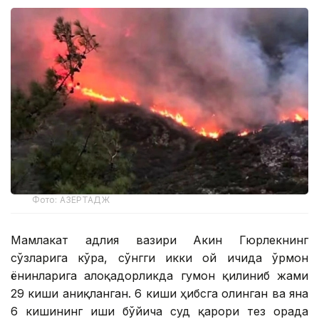
Фото: АЗЕРТАДЖ
Мамлакат адлия вазири Акин Гюрлекнинг
сўзларига кўра, сўнгги икки ой ичида ўрмон
ёнғинларига алоқадорликда гумон қилиниб жами
29 киши аниқланган. 6 киши ҳибсга олинган ва яна
6 кишининг иши бўйича суд қарори тез орада