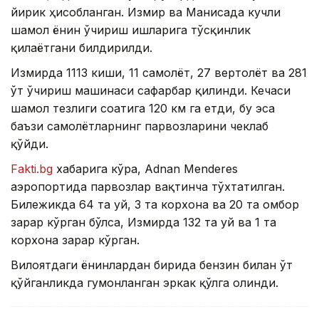
йирик ҳисобланган. Измир ва Манисада кучли
шамол ёнғин ўчириш ишларига тўсқинлик
қилаётгани билдирилди.
Измирда 1113 киши, 11 самолёт, 27 вертолёт ва 281
ўт ўчириш машинаси сафарбар қилинди. Кечаси
шамол тезлиги соатига 120 км га етди, бу эса
баъзи самолётларнинг парвозларини чеклаб
қўйди.
Fakti.bg
хабарига кўра, Adnan Menderes
аэропортида парвозлар вақтинча тўхтатилган.
Билежикда 64 та уй, 3 та корхона ва 20 та омбор
зарар кўрган бўлса, Измирда 132 та уй ва 1 та
корхона зарар кўрган.
Вилоятдаги ёнғинлардан бирида бензин билан ўт
қўйганликда гумонланган эркак қўлга олинди.