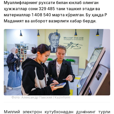
Муаллифларнинг рухсати билан юклаб олинган
ҳужжатлар сони 329 485 тани ташкил этади ва
материаллар 1 408 540 марта кўрилган. Бу ҳақда ҚР
Маданият ва ахборот вазирлиги хабар берди.
Фото: Александр Павский / Kazinform
Миллий электрон кутубхонадан дунёнинг турли