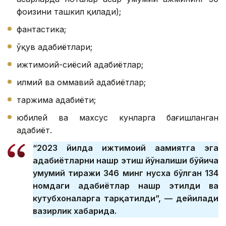
фоизини ташкил қилади);
фантастика;
ўқув адабиётлари;
ижтимоий-сиёсий адабиётлар;
илмий ва оммавий адабиётлар;
таржима адабиёти;
юбилей ва махсус кунларга бағишланган
адабиёт.
“2023 йилда ижтимоий аҳамиятга эга
адабиётларни нашр этиш йўналиши бўйича
умумий тиражи 346 минг нусха бўлган 134
номдаги адабиётлар нашр этилди ва
кутубхоналарга тарқатилди”, — дейилади
вазирлик хабарида.