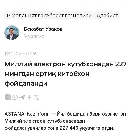
ҚР Маданият ва ахборот вазирлиги
Адабиёт
Бекабат Узаков
Муаллиф
19:10, 12 Март 2026
Миллий электрон кутубхонадан 227
мингдан ортиқ китобхон
фойдаланди
ASTANА. Кazinform — Йил бошидан бери Қозоғистон
Миллий электрон кутубхонасидан
фойдаланувчилар сони 227 446 ўқувчига етди.