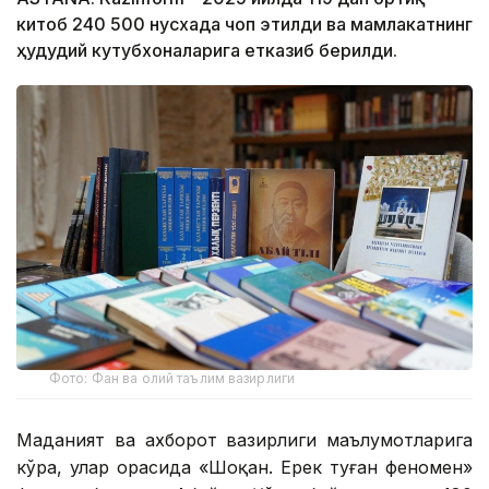
китоб 240 500 нусхада чоп этилди ва мамлакатнинг
ҳудудий кутубхоналарига етказиб берилди.
Фото: Фан ва олий таълим вазирлиги
Маданият ва ахборот вазирлиги маълумотларига
кўра, улар орасида «Шоқан. Ерек туған феномен»