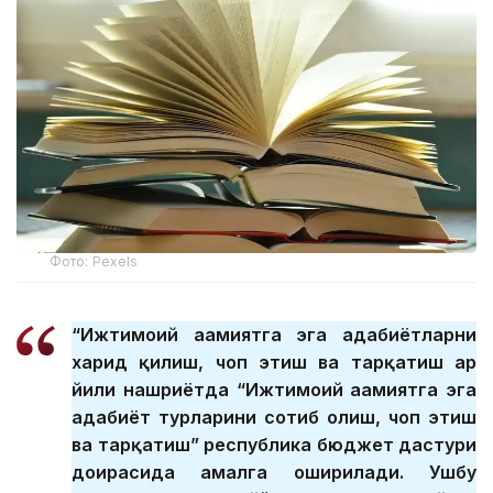
Фото: Pexels
“Ижтимоий аҳамиятга эга адабиётларни
харид қилиш, чоп этиш ва тарқатиш ҳар
йили нашриётда “Ижтимоий аҳамиятга эга
адабиёт турларини сотиб олиш, чоп этиш
ва тарқатиш” республика бюджет дастури
доирасида амалга оширилади. Ушбу