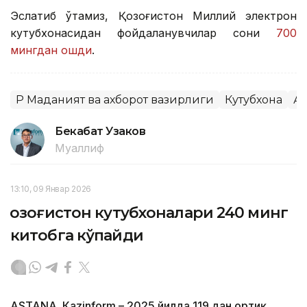
Эслатиб ўтамиз, Қозоғистон Миллий электрон
кутубхонасидан фойдаланувчилар сони
700
мингдан ошди
.
ҚР Маданият ва ахборот вазирлиги
Кутубхона
А
Бекабат Узаков
Муаллиф
13:10, 09 Январ 2026
Қозоғистон кутубхоналари 240 минг
китобга кўпайди
ASTANА. Кazinform – 2025 йилда 119 дан ортиқ