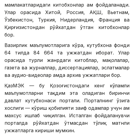
мамлакатларидаги китобхонлар ҳам фойдаланади.
Улар орасида Хитой, Россия, АҚШ, Вьетнам,
Ўзбекистон, Туркия, Нидерландия, Франция ва
Қирғизистондан рўйхатдан ўтган китобхонлар
бор.
Вазирлик маълумотларига кўра, кутубхона фонди
64 тилда 84 664 та ҳужжатдан иборат. Улар
орасида турли жанрдаги китоблар, мақолалар,
газета ва журналлар, диссертациялар, эслатмалар
ва аудио-видеолар ҳамда архив ҳужжатлари бор.
ҚазМЭК — бу Қозоғистондаги кенг кўламли
маълумотларни тақдим эта оладиган биринчи
давлат кутубхонаси портали. Порталнинг ўзига
хослиги — кўриш қобилияти заиф одамлар учун ҳам
махсус ишлаб чиқилган. Исталган фойдаланувчи
порталда рўйхатдан ўтмасдан тўлиқ матнли
ҳужжатларга кириши мумкин.