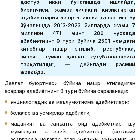
дастур икки йўналишда ишлайди,
биринчиси, жамоатчиликни қизиқтирган
адабиётларни нашр этиш ва тарқатиш. Бу
йўналишда 2013-2023 йилларда жами 7
миллион 471 минг 200 нусхада
абабиётнинг 9 тури бўйича 2501 номдаги
китоблар нашр этилиб, республика,
вилоят, туман давлат кутубхоналарига
тарқатилди”, — дейилади расмий
жавобда.
Давлат буюртмаси бўйича нашр этиладиган
асарлар адабиётнинг 9 тури бўйича сараланади:
энциклопедик ва маълумотнома адабиётлари;
болалар ва ўсмирлар адабиёти;
маданият ва санъатга оид адабиётлар, шу
жумладан нотавий адабиётлар (нотавий
асарларда ноталар асар умумий ҳажмининг 50