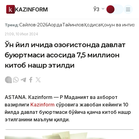
KAZINFORM
ЎЗ
Сайлов-2026
Ақорда
Тайинлов
Ҳодиса
Қонун ва интизо
Тренд:
21:09, 10 Июл 2024
Ўн йил ичида Қозоғистонда давлат
буюртмаси асосида 7,5 миллион
китоб нашр этилди
ASTANА. Кazinform — ҚР Маданият ва ахборот
вазирлиги
Kazinform
сўровига жавобан кейинги 10
йилда давлат буюртмаси бўйича қанча китоб нашр
этилганини маълум қилди.