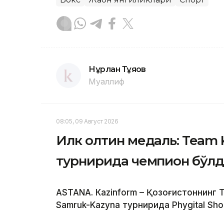
Нұрлан Тұяқов
Муаллиф
08:05, 09 Август 2026
Илк олтин медаль: Team 
турнирида чемпион бўл
ASTANА. Кazinform – Қозоғистоннинг
Samruk-Kazyna турнирида Phygital Sho