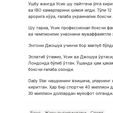
Ушбу жангда Усик шу пайтгача қўлга кир
ва IBO камарларини ҳимоя қилди. Тўлиқ 
қарорига кўра, ғалаба украиналик боксчи
Шу тариқа, Усик профессионал боксчи фа
ва чемпионлик унвонини муваффақиятли ҳ
Энтони Джошуа учинчи бор мағлуб бўлд
Эслатиб ўтамиз, Усик ва Джошуа ўртасид
Лондонда бўлиб ўтган. Ўшанда ҳам ҳака
боксчи ғалаба қозонди.
Daily Star нашрининг ёзишича, уларнинг
киритган. Ҳар бир спортчи 40 миллион 
30 миллион доллардан мукофот олганди
Бокс
Жаҳон янгиликлари
Спорт