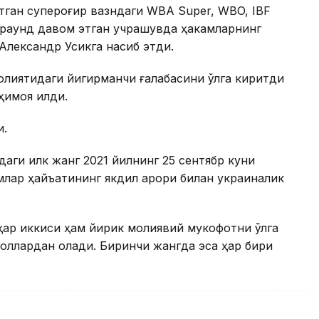
итган супероғир вазндаги WBA Super, WBO, IBF
12 раунд давом этган учрашувда ҳакамларнинг
 Александр Усикга насиб этди.
олиятидаги йигирманчи ғалабасини қўлга киритди
имоя қилди.
и.
аги илк жанг 2021 йилнинг 25 сентябр куни
млар ҳайъатининг якдил қарори билан украиналик
 ҳар иккиси ҳам йирик молиявий мукофотни қўлга
доллардан олади. Биринчи жангда эса ҳар бири
.