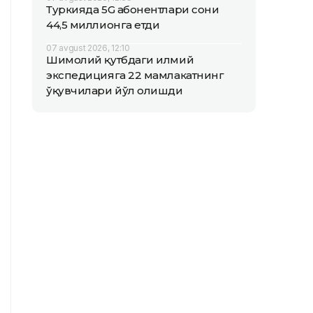
Туркияда 5G абонентлари сони
44,5 миллионга етди
07 avgust 2026, 12:10
Шимолий қутбдаги илмий
экспедицияга 22 мамлакатнинг
ўқувчилари йўл олишди