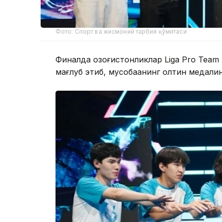
Фото: Спорт ва жисмоний тарбия қўмитаси
Финалда қозоғистонликлар Liga Pro Team
мағлуб этиб, мусобақанинг олтин медалин