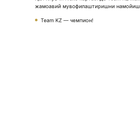
жамоавий мувофиқлаштиришни намойиш э
Team KZ — чемпион!
2 – ўринда Liga Pro Team
3 – ўринда Minsk House
Ғалаба билан бирга Қозоғистон жамоаси
сазовор бўлди. Мусобақанинг умумий с
ташкил этади.