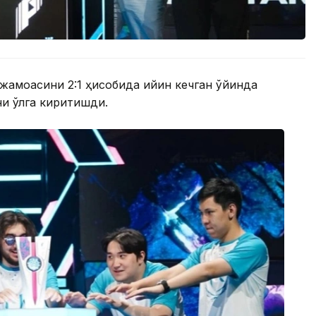
 жамоасини 2:1 ҳисобида қийин кечган ўйинда
и қўлга киритишди.