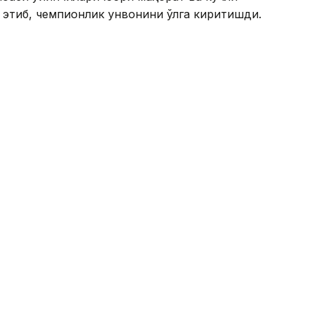
тиб, чемпионлик унвонини қўлга киритишди.
 50 минг АҚШ доллари миқдорида мукофотга
оврин жамғармаси 150 минг АҚШ долларини