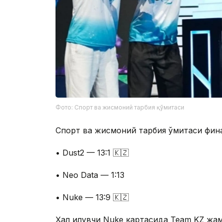
Фото: Спорт ва жисмоний тарбия қўмитаси
Спорт ва жисмоний тарбия қўмитаси фин
• Dust2 — 13:1 🇰🇿
• Neo Data — 1:13
• Nuke — 13:9 🇰🇿
Ҳал қилувчи Nuke картасида Team KZ жа