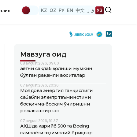
KZ
QZ
РУ
EN
中文
ق ز
ЎЗ
аҳлил
Мавзуга оид
08 avgust 2026, 09:00
Ҳаётни сақлаб қолиши мумкин
бўлган рақамли воситалар
07 avgust 2026, 20:36
Молдова энергия танқислиги
сабабли электр таъминотини
босқичма-босқич ўчиришни
режалаштирган
07 avgust 2026, 19:37
АҚШда қарийб 500 та Boeing
самолёти эҳтимолий ёриқлар