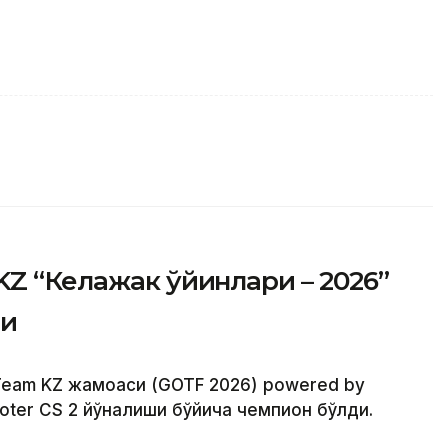
KZ “Келажак ўйинлари – 2026”
ди
 Team KZ жамоаси (GOTF 2026) powered by
oter CS 2 йўналиши бўйича чемпион бўлди.