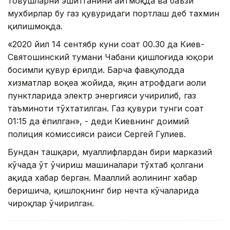
товушларни эшитганини айтмоқда ва баъзи
мухбирлар бу газ қувуридаги портлаш деб тахмин
қилишмоқда.
«2020 йил 14 сентябр куни соат 00.30 да Киев-
Святошинский тумани Чабани қишлоғида юқори
босимли қувур ёрилди. Барча фавқулодда
хизматлар воқеа жойида, яқин атрофдаги аҳоли
пунктларида электр энергияси учирилиб, газ
таъминоти тўхтатилган. Газ қувури тунги соат
01:15 да ёпилган», - деди Киевнинг доимий
полиция комиссияси раиси Сергей Гулиев.
Бундан ташқари, муаллифлардан бири марказий
кўчада ўт ўчириш машиналари тўхтаб қолгани
ҳақида хабар берган. Маҳаллий аҳолининг хабар
беришича, қишлоқнинг бир нечта кўчаларида
чироқлар ўчирилган.