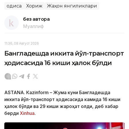
Ҳодиса
Хориж
Жаҳон янгиликлари
без автора
Муаллиф
11:36, 08 Август 2026
Бангладешда иккита йўл-транспорт
ҳодисасида 16 киши ҳалок бўлди
ASTANА. Кazinform – Жума куни Бангладешда
иккита йўл-транспорт ҳодисасида камида 16 киши
ҳалок бўлди ва 29 киши жароҳат олди, деб хабар
берди
Xinhua
.