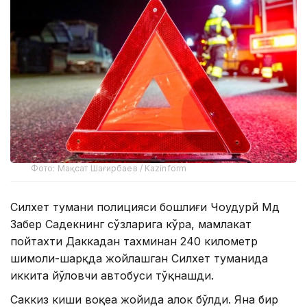
Фото: Мақсат Шағирбаев / Kazinform
Силхет тумани полицияси бошлиғи Чоудҳурй Мд
Забер Садекнинг сўзларига кўра, мамлакат
пойтахти Даккадан тахминан 240 километр
шимоли-шарқда жойлашган Силхет туманида
иккита йўловчи автобуси тўқнашди.
Саккиз киши воқеа жойида ҳалок бўлди. Яна бир