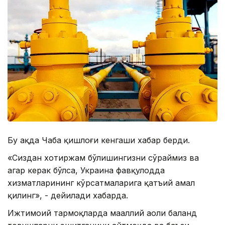
Бу ҳақда Чаба қишлоғи кенгаши хабар берди.
«Сиздан хотиржам бўлишингизни сўраймиз ва
агар керак бўлса, Украина фавқулодда
хизматларининг кўрсатмаларига қатъий амал
қилинг», - дейилади хабарда.
Ижтимоий тармоқларда маҳаллий аҳоли баланд