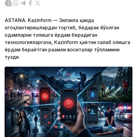
ASTANA. Kazinform — Зилзила ҳақида
огоҳлантиришлардан тортиб, бедарак йўқолган
одамларни топишга ёрдам берадиган
технологияларгача, Кazinform ҳаётни сақлаб қолишга
ёрдам бераётган рақамли воситалар тўпламини
тузди.