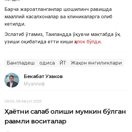
Барча жароҳатланганлар шошилинч равишда
маҳаллий касалхоналар ва клиникаларга олиб
кетилди.
Эслатиб ўтамиз, Таиландда ўқувчи мактабда ўқ
узиши оқибатида етти киши
ҳалок бўлди
.
Бангладеш
Ҳодиса
ЙТҲ
Жаҳон янгиликлари
Бекабат Узаков
Муаллиф
09:00, 08 Август 2026
Ҳаётни сақлаб қолиши мумкин бўлган
рақамли воситалар