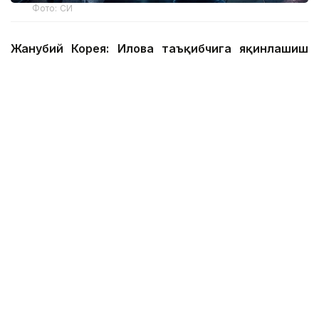
Фото: СИ
Жанубий Корея: Илова таъқибчига яқинлашиш
ҳақида огоҳлантиради
2026 йил 24 июнда Жанубий Корея шахсий
хавфсизлик учун энг сўнгги рақамли воситалардан
бирини ишга туширди.
Ҳукумат иловаси таъқиб қилувчи қурбонларга
электрон билагузук тақишлари шарт бўлган таъқиб
қилувчиларининг жойлашуви ва йўналишини реал
вақт режимида кўриш имконини беради.
Агар таъқибчи маълум масофага яқинлашса,
фойдаланувчи смартфон харитасида уларнинг
жойлашуви ва йўналишини кўриши мумкин.
Илгари жабрланувчилар фақат таъқибчигача
бўлган масофа ҳақида SМS хабарлар олишарди.