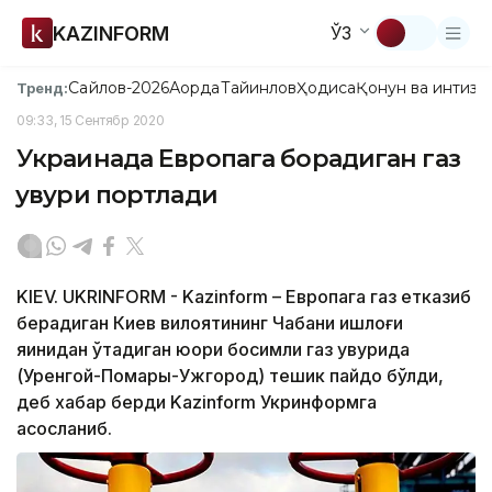
KAZINFORM
ЎЗ
Сайлов-2026
Ақорда
Тайинлов
Ҳодиса
Қонун ва интизо
Тренд:
09:33, 15 Сентябр 2020
Украинада Европага борадиган газ
қувури портлади
KIEV. UKRINFORM - Kazinform – Европага газ етказиб
берадиган Киев вилоятининг Чабани қишлоғи
яқинидан ўтадиган юқори босимли газ қувурида
(Уренгой-Помары-Ужгород) тешик пайдо бўлди,
деб хабар берди Kazinform Укринформга
асосланиб.