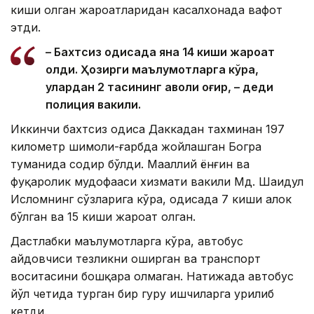
киши олган жароҳатларидан касалхонада вафот
этди.
– Бахтсиз ҳодисада яна 14 киши жароҳат
олди. Ҳозирги маълумотларга кўра,
улардан 2 тасининг аҳволи оғир, – деди
полиция вакили.
Иккинчи бахтсиз ҳодиса Даккадан тахминан 197
километр шимоли-ғарбда жойлашган Богра
туманида содир бўлди. Маҳаллий ёнғин ва
фуқаролик мудофааси хизмати вакили Мд. Шаҳидул
Исломнинг сўзларига кўра, ҳодисада 7 киши ҳалок
бўлган ва 15 киши жароҳат олган.
Дастлабки маълумотларга кўра, автобус
ҳайдовчиси тезликни оширган ва транспорт
воситасини бошқара олмаган. Натижада автобус
йўл четида турган бир гуруҳ ишчиларга урилиб
кетди.