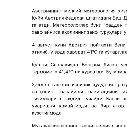
Австриянинг миллий метеорология хизм
Қуйи Австрия федерал штатидаги Бад-Д
га етди. Метеорологлар буни "ҳаддан т
хавф айниқса аҳолининг заиф гуруҳлари у
4 август куни Австрия пойтахти Вена
этилиб, у ерда ҳарорат 41°С га кўтарилг
Қўшни Словакияда Венгрия билан че
термометр 41,4°С ни кўрсатди. Бу мамл
Ҳаддан ташқари иссиқлик ҳудуд инфрат
сатҳининг пасайиши навигацияни қ
тизимларига таҳдид кучайди. Баъзи э
чиқаришни камайтирди ва бир қатор 
кузатилмоқда.
Мутахассисларнинг таъкидлашича, юқори