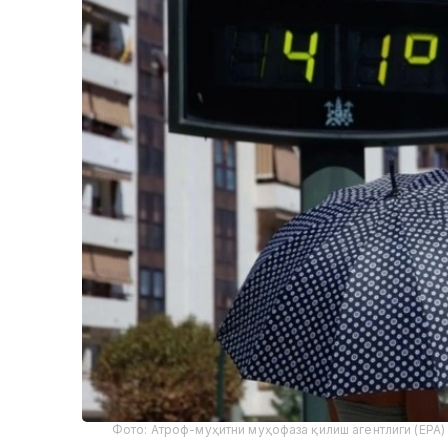
Фото: Атроф-муҳитни муҳофаза қилиш агентлиги (EPA)