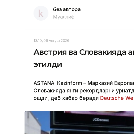
без автора
Муаллиф
13:10, 06 Август 2026
Австрия ва Словакияда ан
этилди
ASTANА. Кazinform – Марказий Европан
Словакияда янги рекордларни ўрнатд
ошди, деб хабар беради
Deutsche Wel