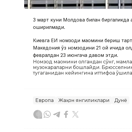
3 март куни Молдова билан биргаликда а
оширилмади.
Киевга ЕИ номзоди мақомини бериш тарти
Македония ўз номзодини 21 ой ичида олд
февралдан 23 июнгача давом этди.
Номзод мақомини олгандан сўнг, мамла
музокараларни бошлайди. Брюсселнинг
тугаганидан кейингина иттифоққа қўшила
Европа
Жаҳон янгиликлари
Дунё