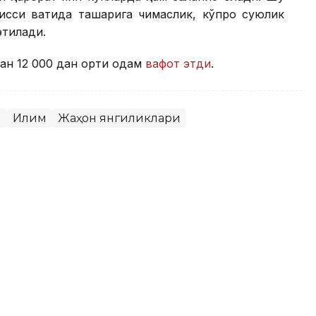
сиқ вақтида ташқарига чиқмаслик, кўпроқ суюқлик
этилади.
ан 12 000 дан ортиқ одам
вафот этди
.
я
Иқлим
Жаҳон янгиликлари