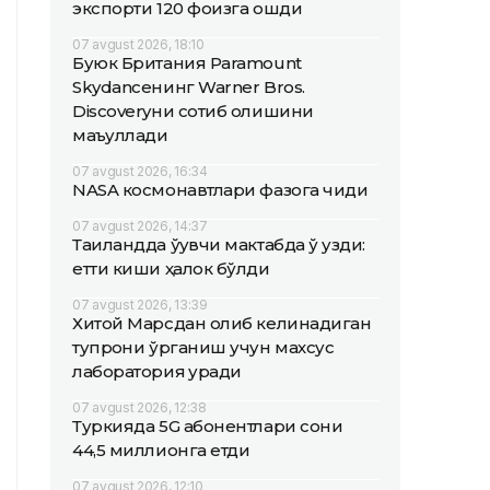
экспорти 120 фоизга ошди
07 avgust 2026, 18:10
Буюк Британия Paramount
Skydanceнинг Warner Bros.
Discoveryни сотиб олишини
маъқуллади
07 avgust 2026, 16:34
NASA космонавтлари фазога чиқди
07 avgust 2026, 14:37
Таиландда ўқувчи мактабда ўқ узди:
етти киши ҳалок бўлди
07 avgust 2026, 13:39
Хитой Марсдан олиб келинадиган
тупроқни ўрганиш учун махсус
лаборатория қуради
07 avgust 2026, 12:38
Туркияда 5G абонентлари сони
44,5 миллионга етди
07 avgust 2026, 12:10