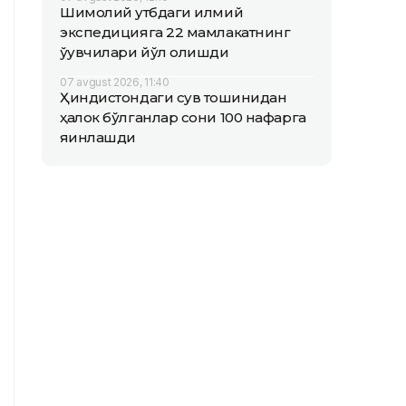
Шимолий қутбдаги илмий
экспедицияга 22 мамлакатнинг
ўқувчилари йўл олишди
07 avgust 2026, 11:40
Ҳиндистондаги сув тошқинидан
ҳалок бўлганлар сони 100 нафарга
яқинлашди