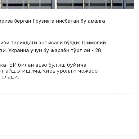
риза берган Грузияга нисбатан бу амалга
би тарихдаги энг қисқаси бўлди: Шимолий
и. Украина учун бу жараён тўрт ой - 28
кат ЕИ билан аъзо бўлиш бўйича
 қайд этишича, Киев қуролли можаро
 олади.