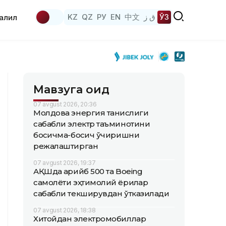
KZ
QZ
РУ
EN
中文
ق ز
ЎЗ
аҳлил
Мавзуга оид
07 avgust 2026, 20:36
Молдова энергия танқислиги
сабабли электр таъминотини
босқичма-босқич ўчиришни
режалаштирган
07 avgust 2026, 19:37
АҚШда қарийб 500 та Boeing
самолёти эҳтимолий ёриқлар
сабабли текширувдан ўтказилади
07 avgust 2026, 18:38
Хитойдан электромобиллар