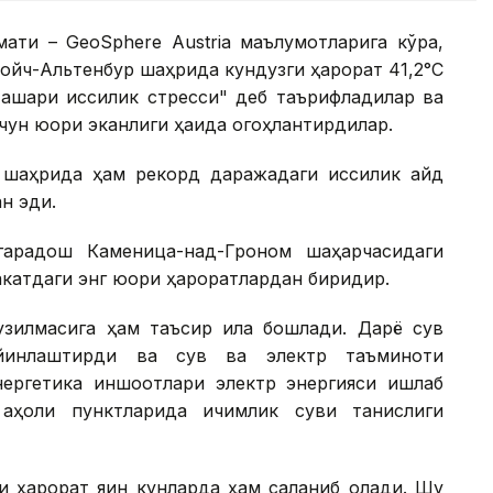
ати – GeoSphere Austria маълумотларига кўра,
ойч-Альтенбур шаҳрида кундузги ҳарорат 41,2°С
ашқари иссиқлик стресси" деб таърифладилар ва
чун юқори эканлиги ҳақида огоҳлантирдилар.
 шаҳрида ҳам рекорд даражадаги иссиқлик қайд
ан эди.
гарадош Каменица-над-Гроном шаҳарчасидаги
акатдаги энг юқори ҳароратлардан биридир.
узилмасига ҳам таъсир қила бошлади. Дарё сув
ийинлаштирди ва сув ва электр таъминоти
нергетика иншоотлари электр энергияси ишлаб
аҳоли пунктларида ичимлик суви танқислиги
 ҳарорат яқин кунларда ҳам сақланиб қолади. Шу