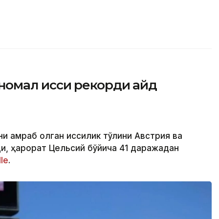
омал иссиқ рекорди қайд
и қамраб олган иссиқлик тўлқини Австрия ва
и, ҳарорат Цельсий бўйича 41 даражадан
le
.