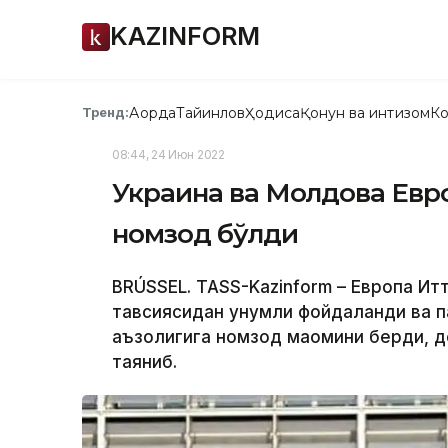
KAZINFORM
Ақорда
Тайинлов
Ҳодиса
Қонун ва интизом
Ко
Тренд:
08:44, 24 Июн 2022
Украина ва Молдова Евро
номзод бўлди
BRÚSSEL. TASS-Kazinform – Европа Ит
тавсиясидан унумли фойдаланди ва п
аъзолигига номзод мақомини берди, д
таяниб.