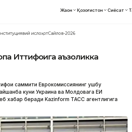
Жаҳон
Қозоғистон
Сиёсат
Т
нституциявий ислоҳот
Сайлов-2026
па Иттифоқига аъзоликка
тифоқи саммити Еврокомиссиянинг ушбу
айшанба куни Украина ва Молдовага ЕИ
еб хабар беради Kazinform ТАСС агентлигига