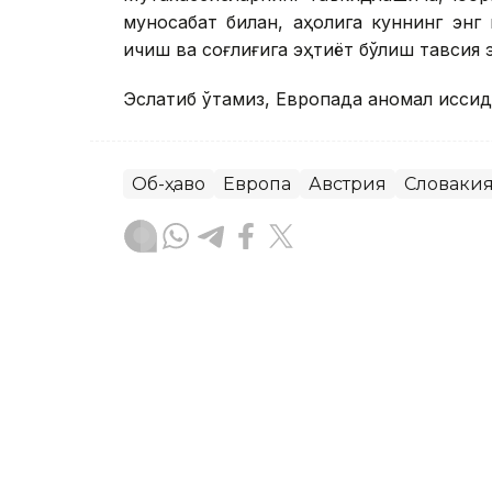
муносабат билан, аҳолига куннинг энг ис
ичиш ва соғлиғига эҳтиёт бўлиш тавсия 
Эслатиб ўтамиз, Европада аномал иссиқд
Об-ҳаво
Европа
Австрия
Словаки
Бекабат Узаков
Муаллиф
20:15, 05 Август 2026