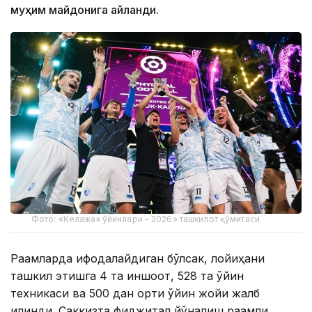
муҳим майдонига айланди.
Фото: «Келажак ўйинлари – 2026» ташкилот қўмитаси
Рақамларда ифодалайдиган бўлсак, лойиҳани
ташкил этишга 4 та иншоот, 528 та ўйин
техникаси ва 500 дан ортиқ ўйин жойи жалб
қилинди. Саккизта фиджитал йўналиш рақамли