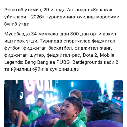
Эслатиб ўтамиз, 29 июлда Астанада «Келажак
ўйинлари – 2026» турнирининг очилиш маросими
бўлиб ўтди.
Мусобақада 34 мамлакатдан 800 дан ортиқ вакил
иштирок этди. Турнирда спортчилар фиджитал-
футбол, фиджитал-баскетбол, фиджитал-жанг,
фиджитал-шутер, фиджитал-рақс, Dota 2, Mobile
Legends: Bang Bang ва PUBG: Battlegrounds каби 8
та йўналиш бўйича куч синашди.