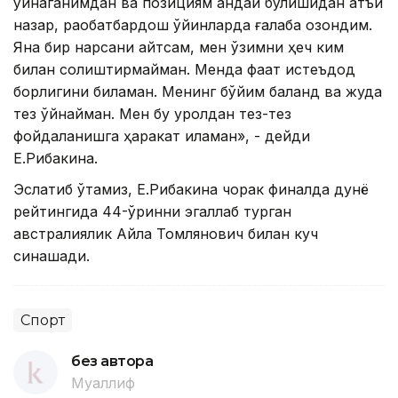
ўйнаганимдан ва позициям қандай бўлишидан қатъи
назар, рақобатбардош ўйинларда ғалаба қозондим.
Яна бир нарсани айтсам, мен ўзимни ҳеч ким
билан солиштирмайман. Менда фақат истеъдод
борлигини биламан. Менинг бўйим баланд ва жуда
тез ўйнайман. Мен бу қуролдан тез-тез
фойдаланишга ҳаракат қиламан», - дейди
Е.Рибакина.
Эслатиб ўтамиз, Е.Рибакина чорак финалда дунё
рейтингида 44-ўринни эгаллаб турган
австралиялик Айла Томлянович билан куч
синашади.
Спорт
без автора
Муаллиф