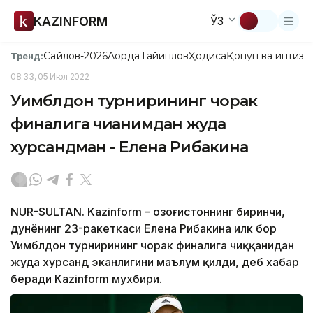
KAZINFORM
ЎЗ
Сайлов-2026
Ақорда
Тайинлов
Ҳодиса
Қонун ва интизо
Тренд:
08:33, 05 Июл 2022
Уимблдон турнирининг чорак
финалига чиққанимдан жуда
хурсандман - Елена Рибакина
NUR-SULTAN. Kazinform – Қозоғистоннинг биринчи,
дунёнинг 23-ракеткаси Елена Рибакина илк бор
Уимблдон турнирининг чорак финалига чиққанидан
жуда хурсанд эканлигини маълум қилди, деб хабар
беради Kazinform мухбири.