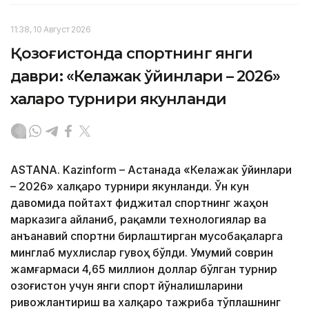
11:38, 10 Август 2026
Қозоғистонда спортнинг янги
даври: «Келажак ўйинлари – 2026»
халқаро турнири якунланди
ASTANA. Kazinform – Астанада «Келажак ўйинлари
– 2026» халқаро турнири якунланди. Ўн кун
давомида пойтахт фиджитал спортнинг жаҳон
марказига айланиб, рақамли технологиялар ва
анъанавий спортни бирлаштирган мусобақаларга
минглаб мухлислар гувоҳ бўлди. Умумий соврин
жамғармаси 4,65 миллион доллар бўлган турнир
Қозоғистон учун янги спорт йўналишларини
ривожлантириш ва халқаро тажриба тўплашнинг