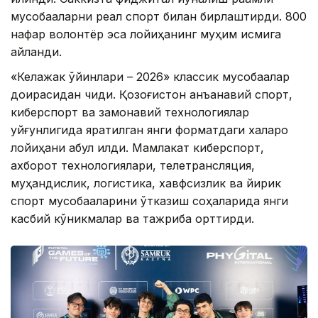
мусобақаларни реал спорт билан бирлаштирди. 800
нафар волонтёр эса лойиҳанинг муҳим қисмига
айланди.
«Келажак ўйинлари – 2026» классик мусобақалар
доирасидан чиқди. Қозоғистон анъанавий спорт,
киберспорт ва замонавий технологиялар
уйғунлигида яратилган янги форматдаги халқаро
лойиҳани қабул қилди. Мамлакат киберспорт,
ахборот технологиялари, телетрансляция,
муҳандислик, логистика, хавфсизлик ва йирик
спорт мусобақаларини ўтказиш соҳаларида янги
касбий кўникмалар ва тажриба орттирди.