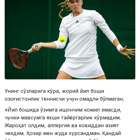
Унинг сўзларига кўра, жорий йил боши
қозоғистонлик теннисчи учун омадли бўлмаган.
«Йил бошида ўзимга ишончим комил эмасди,
чунки мавсумга яхши тайёргарлик кўрмадим.
Жароҳат олдим, аллергия ва ковиддан азият
чекдим. Ҳозир мен жуда хурсандман. Қандай