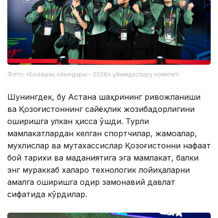
Фото: «Болашақ ойындары – 2026» ұйымдастыру комитеті
Шунингдек, бу Астана шаҳрининг ривожланиши
ва Қозоғистоннинг сайёҳлик жозибадорлигини
оширишга улкан ҳисса қўшди. Турли
мамлакатлардан келган спортчилар, жамоалар,
мухлислар ва мутахассислар Қозоғистонни нафақат
бой тарихи ва маданиятига эга мамлакат, балки
энг мураккаб халқаро технологик лойиҳаларни
амалга оширишга қодир замонавий давлат
сифатида кўрдилар.