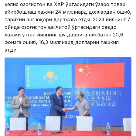
келиб Қозоғистон ва ХХР ўртасидаги ўзаро товар
айирбошлаш ҳажми 24 миллиард доллардан ошиб,
тарихий энг юқори даражага етди. 2023 йилнинг 7
ойида Қозоғистон ва Хитой ўртасидаги савдо
ҳажми ўтган йилнинг шу даврига нисбатан 20,6
фоизга ошиб, 16,3 миллиард долларни ташкил
этди.