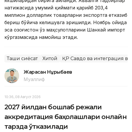
яхшиларидан бирига айланди. Аввалги тадбирлар
натижасида умумий қиймати қарийб 203,4
миллион долларлик товарларни экспортга етказиб
бериш бўйича келишувга эришилди. Ноябрь ойида
эса Қозоғистон ўз маҳсулотларини Шанхай импорт
кўргазмасида намойиш этади.
Ташқи сиёсат
Хитой
ҚР Савдо ва интеграция в
Жарасқан Нұрыбаев
Муаллиф
10:36, 08 Август 2026
2027 йилдан бошлаб режали
аккредитация баҳолашлари онлайн
тарзда ўтказилади