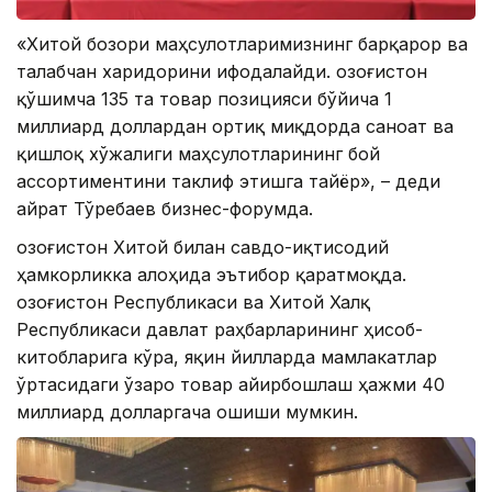
«Хитой бозори маҳсулотларимизнинг барқарор ва
талабчан харидорини ифодалайди. Қозоғистон
қўшимча 135 та товар позицияси бўйича 1
миллиард доллардан ортиқ миқдорда саноат ва
қишлоқ хўжалиги маҳсулотларининг бой
ассортиментини таклиф этишга тайёр», – деди
Қайрат Тўребаев бизнес-форумда.
Қозоғистон Хитой билан савдо-иқтисодий
ҳамкорликка алоҳида эътибор қаратмоқда.
Қозоғистон Республикаси ва Хитой Халқ
Республикаси давлат раҳбарларининг ҳисоб-
китобларига кўра, яқин йилларда мамлакатлар
ўртасидаги ўзаро товар айирбошлаш ҳажми 40
миллиард долларгача ошиши мумкин.