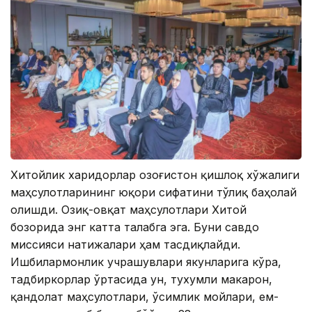
Хитойлик харидорлар Қозоғистон қишлоқ хўжалиги
маҳсулотларининг юқори сифатини тўлиқ баҳолай
олишди. Озиқ-овқат маҳсулотлари Хитой
бозорида энг катта талабга эга. Буни савдо
миссияси натижалари ҳам тасдиқлайди.
Ишбилармонлик учрашувлари якунларига кўра,
тадбиркорлар ўртасида ун, тухумли макарон,
қандолат маҳсулотлари, ўсимлик мойлари, ем-