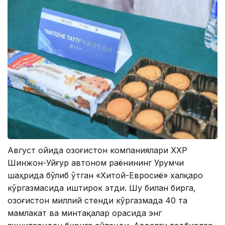
Август ойида Қозоғистон компаниялари ХХР
Шинжон-Уйғур автоном раёнининг Урумчи
шаҳрида бўлиб ўтган «Хитой-Евросиё» халқаро
кўргазмасида иштирок этди. Шу билан бирга,
Қозоғистон миллий стенди кўргазмада 40 та
мамлакат ва минтақалар орасида энг