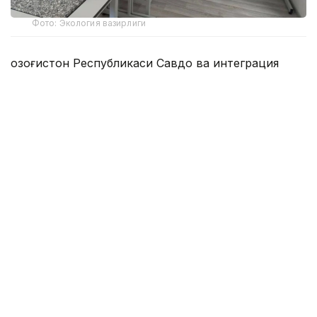
Фото: Экология вазирлиги
Қозоғистон Республикаси Савдо ва интеграция
вазирлиги Техник тартибга соли шва
метрологияқўмитаси Миллий аккредитация
маркази 32 та масофавий баҳолашни ўтказиб,
рақамли формат юқори даражадаги объективлик,
мустақиллик ва процедуралар сифатини сақлаш
имконини беришини исботлади.
Масофавий баҳолашга ўтиш миллий аккредитация
тизимини рақамлаштиришнинг кейинги босқичи
бўлди. Янги механизм бизнес учун вақт ва
ташкилий харажатларни камайтиради, маъмурий
юкни пасайтиради ва давлат ресурсларидан
самаралироқ фойдаланишга ҳисса қўшади. Шу
билан бирга, аккредитациянинг мустақиллик,