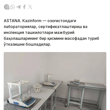
ASTANА. Кazinform — Қозоғистондаги
лабораториялар, сертификатлаштириш ва
инспекция ташкилотлари мажбурий
баҳолашларининг бир қисмини масофадан туриб
ўтказишни бошладилар.