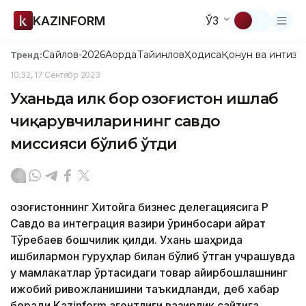
KAZINFORM
ЎЗ
Сайлов-2026
Ақорда
Тайинлов
Ҳодиса
Қонун ва интизо
Тренд:
10:32, 17 Сентябр 2023
Уханьда илк бор Қозоғистон ишлаб
чиқарувчиларининг савдо
миссияси бўлиб ўтди
Қозоғистоннинг Хитойга бизнес делегациясига ҚР
Савдо ва интеграция вазири ўринбосари Қайрат
Тўребаев бошчилик қилди. Ухань шаҳрида
ишбилармон гуруҳлар билан бўлиб ўтган учрашувда
у мамлакатлар ўртасидаги товар айирбошлашнинг
ижобий ривожланишини таъкидланди, деб хабар
беради Kazinform агентлиги вазирлик сайтига