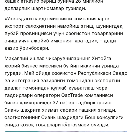
хашак етказиб бериш бўйича 28 миллион
долларлик шартномалар тузилди.
«Уханьдаги савдо миссияси компанияларга
экспорт салоҳиятини намойиш этиш, шунингдек,
Хубэй провинцияси учун Қозоғистон товарларини
очиш учун ажойиб имконият яратади», – деди
вазир ўринбосари.
Маҳаллий ишлаб чиқарувчиларнинг Хитойга
жорий бизнес миссияси бу йил иккинчи ўринда
туради. Май ойида Қозоғистон Республикаси Савдо
ва интеграция вазирлиги томонидан экспортни
давлат томонидан қўллаб-қувватлаш чора-
тадбирлари оператори QazTrade компанияси
билан ҳамкорликда 37 нафар тадбиркорнинг
Сиань шаҳрига хизмат сафари ташкил этилди.
Қозоғистоннинг Сиань шаҳридаги Бош консуллиги
ёнида қозоқ товарлари кўргазмаси очилди.