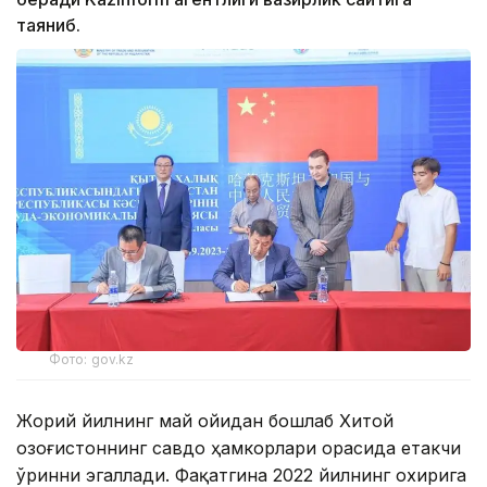
таяниб.
Фото: gov.kz
Жорий йилнинг май ойидан бошлаб Хитой
Қозоғистоннинг савдо ҳамкорлари орасида етакчи
ўринни эгаллади. Фақатгина 2022 йилнинг охирига