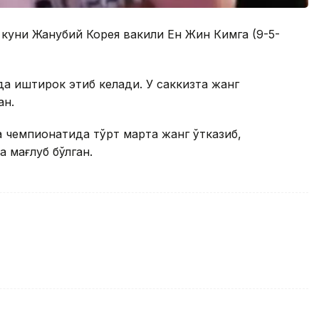
куни Жанубий Корея вакили Ен Жин Кимга (9-5-
а иштирок этиб келади. У саккизта жанг
ан.
 чемпионатида тўрт марта жанг ўтказиб,
а мағлуб бўлган.