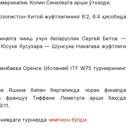
америкалик Колин Синклерга қарши ўтказди.
Қозоғистон-Хитой жуфтлигининг 6:2, 6:4 ҳисобида
налга чиқиш учун беларуслик Сергей Бетов —
к Юсуке Кусухара — Шунсуке Накагава жуфтлиги
иенбаева Оренсе (Испания) ITF W75 турнирининг
на Яшина билан биргаликда чорак финалда
а француз Тиффани Леметрга қарши баҳсда
:11.
аниядаги турнирда
чемпион бўлди
.