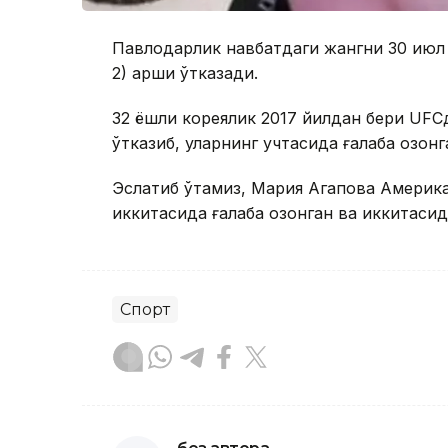
Павлодарлик навбатдаги жангни 30 июл 
2) қарши ўтказади.
32 ёшли кореялик 2017 йилдан бери UFCд
ўтказиб, уларнинг учтасида ғалаба қозонг
Эслатиб ўтамиз, Мария Агапова Америка
иккитасида ғалаба қозонган ва иккитасид
Спорт