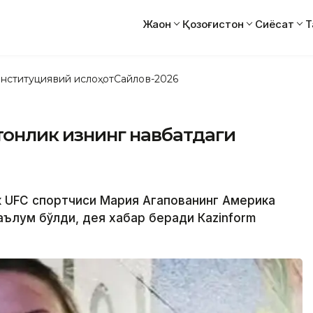
Жаҳон
Қозоғистон
Сиёсат
Т
нституциявий ислоҳот
Сайлов-2026
тонлик қизнинг навбатдаги
ик UFC спортчиси Мария Агапованинг Америка
ълум бўлди, дея хабар беради Кazinform