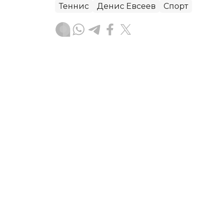
Теннис
Денис Евсеев
Спорт
Бекабат Узаков
Муаллиф
13:39, 06 Август 2026
Қозоғистон терма жамоа
чемпионатида Уругвайни
ASTANA. Kazinform - Қозоғистоннинг 
Хорватиянинг Загреб шаҳрида бўлиб 
эттирмоқда.