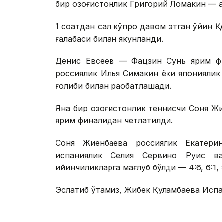
бир қозоғистонлик Григорий Ломакин — 
1 соатдан сал кўпроқ давом этган ўйин 
ғалабаси билан якунланди.
Денис Евсеев — Фацзин Сунь ярим фи
россиялик Илья Симакин ёки японияли
ғолиби билан рақобатлашади.
Яна бир қозоғистонлик теннисчи Соня Ж
ярим финалидан четлатилди.
Соня Жиенбаева россиялик Екатери
испаниялик Селия Сервино Руис в
қийинчиликларга мағлуб бўлди — 4:6, 6:1, 9
Эслатиб ўтамиз, Жибек Қуламбаева Исп