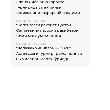
Елена Рибакина Торонто
турнирида ўтган йилги
натижасини такрорлай оладими
04 avgust 2026, 13:15
"Челси"даги рақобат: Дастан
Сатпаевнинг асосий рақиблари
номи маълум қилинди
04 avgust 2026, 10:10
"Келажак ўйинлари — 2026":
Астанадаги турнир трансляцияси
85 миллион марта кўрилди