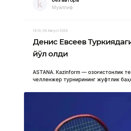
без автора
Муаллиф
14:10, 06 Август 2026
Денис Евсеев Туркиядаг
йўл олди
ASTANА. Кazinform — Қозоғистонлик т
челленжер турнирининг жуфтлик баҳс