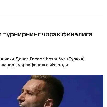
и турнирнинг чорак финалига
еннисчи Денис Евсеев Истанбул (Туркия)
ларида чорак финалга йўл олди.