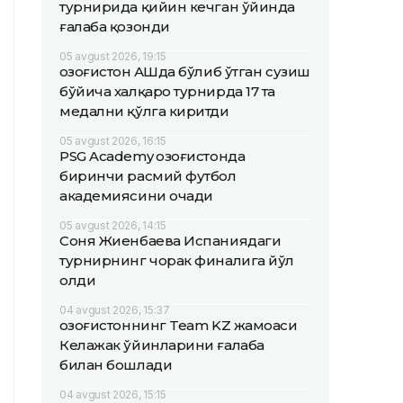
турнирида қийин кечган ўйинда
ғалаба қозонди
05 avgust 2026, 19:15
Қозоғистон АҚШда бўлиб ўтган сузиш
бўйича халқаро турнирда 17 та
медални қўлга киритди
05 avgust 2026, 16:15
PSG Academy Қозоғистонда
биринчи расмий футбол
академиясини очади
05 avgust 2026, 14:15
Соня Жиенбаева Испаниядаги
турнирнинг чорак финалига йўл
олди
04 avgust 2026, 15:37
Қозоғистоннинг Team KZ жамоаси
Келажак ўйинларини ғалаба
билан бошлади
04 avgust 2026, 15:15