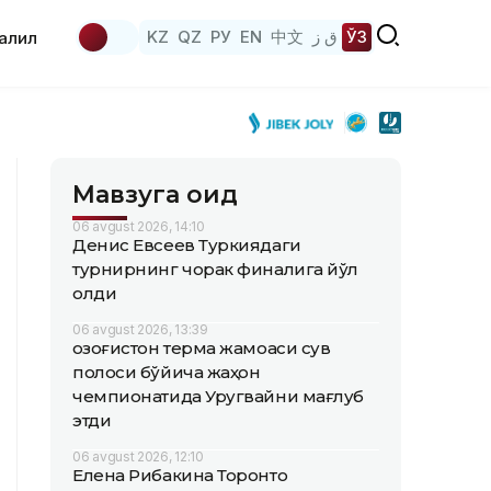
KZ
QZ
РУ
EN
中文
ق ز
ЎЗ
аҳлил
Мавзуга оид
06 avgust 2026, 14:10
Денис Евсеев Туркиядаги
турнирнинг чорак финалига йўл
олди
06 avgust 2026, 13:39
Қозоғистон терма жамоаси сув
полоси бўйича жаҳон
чемпионатида Уругвайни мағлуб
этди
06 avgust 2026, 12:10
Елена Рибакина Торонто