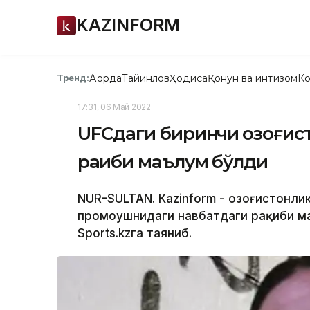
KAZINFORM
Ақорда
Тайинлов
Ҳодиса
Қонун ва интизом
Ко
Тренд:
17:31, 06 Май 2022
UFCдаги биринчи қозоғис
рақиби маълум бўлди
NUR-SULTAN. Кazinform - Қозоғистонл
промоушнидаги навбатдаги рақиби ма
Sports.kzга таяниб.