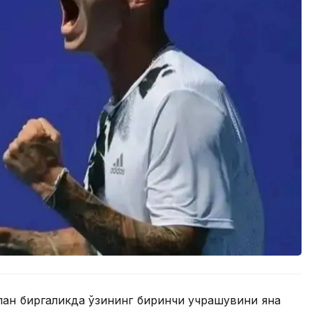
лан биргаликда ўзининг биринчи учрашувини яна