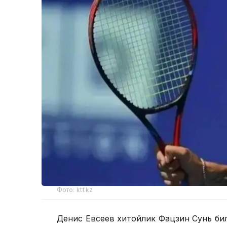
Фото: ktf.kz
Денис Евсеев хитойлик Фацзин Сунь би