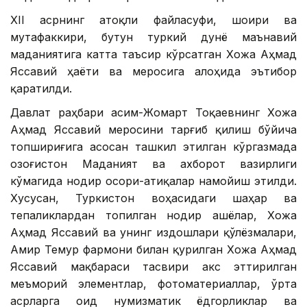
ХII асрнинг атоқли файласуфи, шоири ва
мутафаккири, бутун туркий дунё маънавий
маданиятига катта таъсир кўрсатган Хожа Аҳмад
Яссавий ҳаёти ва меросига алоҳида эътибор
қаратилди.
Давлат раҳбари Қасим-Жомарт Тоқаевнинг Хожа
Аҳмад Яссавий меросини тарғиб қилиш бўйича
топшириғига асосан ташкил этилган кўргазмада
Қозоғистон Маданият ва ахборот вазирлиги
кўмагида нодир осори-атиқалар намойиш этилди.
Хусусан, Туркистон воҳасидаги шаҳар ва
тепаликлардан топилган нодир ашёлар, Хожа
Аҳмад Яссавий ва унинг издошлари қўлёзмалари,
Амир Темур фармони билан қурилган Хожа Аҳмад
Яссавий мақбараси тасвири акс эттирилган
меъморий элементлар, фотоматериаллар, ўрта
асрларга оид нумизматик ёдгорликлар ва