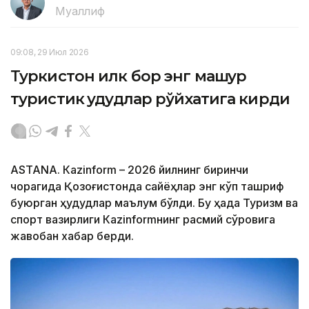
Муаллиф
09:08, 29 Июл 2026
Туркистон илк бор энг машҳур
туристик ҳудудлар рўйхатига кирди
ASTANА. Кazinform – 2026 йилнинг биринчи
чорагида Қозоғистонда сайёҳлар энг кўп ташриф
буюрган ҳудудлар маълум бўлди. Бу ҳақда Туризм ва
спорт вазирлиги Кazinformнинг расмий сўровига
жавобан хабар берди.