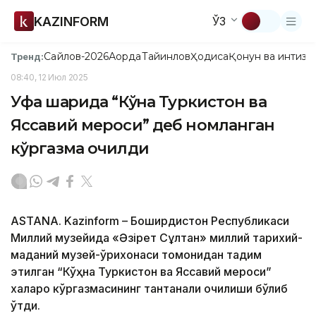
KAZINFORM
ЎЗ
Сайлов-2026
Ақорда
Тайинлов
Ҳодиса
Қонун ва интизо
Тренд:
08:40, 12 Июл 2025
Уфа шаҳрида “Кўҳна Туркистон ва
Яссавий мероси” деб номланган
кўргазма очилди
ASTANА. Kazinform – Бошқирдистон Республикаси
Миллий музейида «Әзірет Сұлтан» миллий тарихий-
маданий музей-қўриқхонаси томонидан тақдим
этилган “Кўҳна Туркистон ва Яссавий мероси”
халқаро кўргазмасининг тантанали очилиши бўлиб
ўтди.