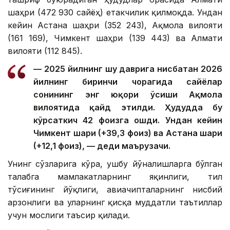
шаҳри (472 930 сайёҳ) етакчилик қилмоқда. Ундан
кейин Астана шаҳри (352 243), Ақмола вилояти
(161 169), Чимкент шаҳри (139 443) ва Алмати
вилояти (112 845).
— 2025 йилнинг шу даврига нисбатан 2026
йилнинг биринчи чорагида сайёҳлар
сонининг энг юқори ўсиши Ақмола
вилоятида қайд этилди. Ҳудудда бу
кўрсаткич 42 фоизга ошди. Ундан кейин
Чимкент шаҳри (+39,3 фоиз) ва Астана шаҳри
(+12,1 фоиз), — деди маърузачи.
Унинг сўзларига кўра, ушбу йўналишларга бўлган
талабга мамлакатларнинг яқинлиги, тил
тўсиғининг йўқлиги, авиачипталарнинг нисбий
арзонлиги ва уларнинг қисқа муддатли таътиллар
учун мослиги таъсир қилади.