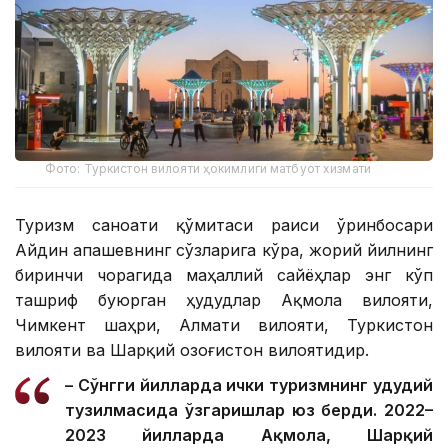
Фото: Туркистон вилояти ҳокимлиги матбуот хизмати
Туризм саноати қўмитаси раиси ўринбосари
Айдин Қапашевнинг сўзларига кўра, жорий йилнинг
биринчи чорагида маҳаллий сайёҳлар энг кўп
ташриф буюрган ҳудудлар Ақмола вилояти,
Чимкент шаҳри, Алмати вилояти, Туркистон
вилояти ва Шарқий Қозоғистон вилоятидир.
– Сўнгги йилларда ички туризмнинг ҳудудий
тузилмасида ўзгаришлар юз берди. 2022–
2023 йилларда Ақмола, Шарқий