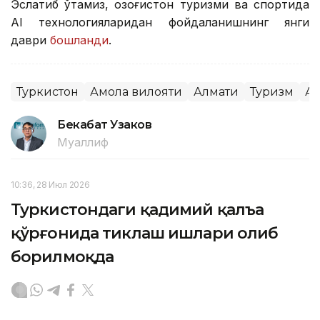
Эслатиб ўтамиз, Қозоғистон туризми ва спортида
AI технологияларидан фойдаланишнинг янги
даври
бошланди
.
Туркистон
Ақмола вилояти
Алмати
Туризм
Ас
Бекабат Узаков
Муаллиф
10:36, 28 Июл 2026
Туркистондаги қадимий қалъа
қўрғонида тиклаш ишлари олиб
борилмоқда