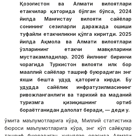
Қозоғистон ва Алмати вилоятлари
етакчилар қаторида бўлган бўлса, 2024
йилда Манғистау вилояти сайёҳлар
сонининг сезиларли даражада ошиши
туфайли етакчиликни қўлга киритди. 2025
йилда Ақмола ва Алмати вилоятлари
ўзларининг етакчи мавқеларини
мустаҳкамладилар. 2026 йилнинг биринчи
чорагида Туркистон вилояти илк бор
маҳаллий сайёҳлар ташриф буюрадиган энг
яхши бешта ҳудуд қаторига кирди. Бу
ҳудудда сайёҳлик инфратузилмасининг
ривожланганлиги ва тарихий ва маданий
туризмга қизиқишнинг ортиб
бораётганидан далолат беради, — деди у.
Қўмита маълумотларига кўра, Миллий статистика
бюроси маълумотларига кўра, энг кўп сайёҳлар
ташриф буюрадиган ҳудудлар орасида Алмати