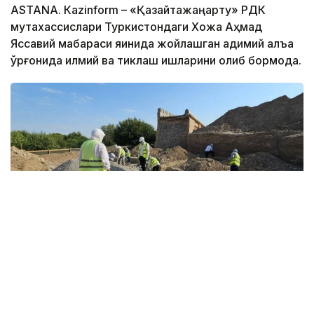
ASTANА. Кazinform – «Қазқайтажаңарту» РДК
мутахассислари Туркистондаги Хожа Аҳмад
Яссавий мақбараси яқинида жойлашган қадимий қалъа
қўрғонида илмий ва тиклаш ишларини олиб бормоқда.
Фото: Маданият ва ахборот вазирлиги
Деворни тиклаш тўғрисида қарор мониторинг
натижасида қабул қилинди. Мониторинг