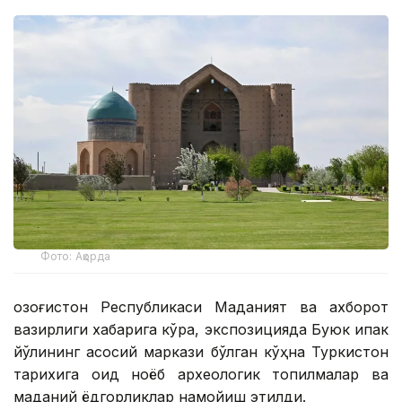
Фото: Ақорда
Қозоғистон Республикаси Маданият ва ахборот
вазирлиги хабарига кўра, экспозицияда Буюк ипак
йўлининг асосий маркази бўлган кўҳна Туркистон
тарихига оид ноёб археологик топилмалар ва
маданий ёдгорликлар намойиш этилди.