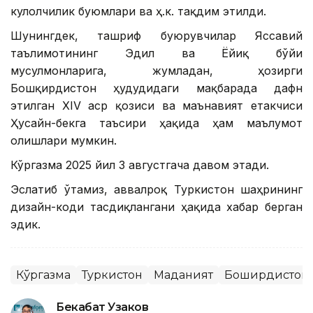
кулолчилик буюмлари ва ҳ.к. тақдим этилди.
Шунингдек, ташриф буюрувчилар Яссавий
таълимотининг Эдил ва Ёйиқ бўйи
мусулмонларига, жумладан, ҳозирги
Бошқирдистон ҳудудидаги мақбарада дафн
этилган ХIV аср қозиси ва маънавият етакчиси
Ҳусайн-бекга таъсири ҳақида ҳам маълумот
олишлари мумкин.
Кўргазма 2025 йил 3 августгача давом этади.
Эслатиб ўтамиз, аввалроқ Туркистон шаҳрининг
дизайн-коди тасдиқлангани ҳақида хабар берган
эдик.
Кўргазма
Туркистон
Маданият
Бошқирдистон
Бекабат Узаков