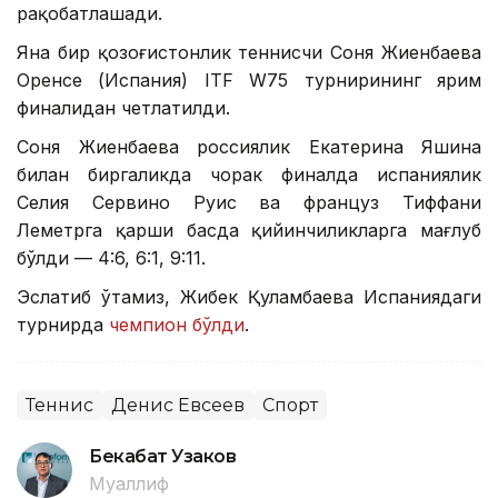
рақобатлашади.
Яна бир қозоғистонлик теннисчи Соня Жиенбаева
Оренсе (Испания) ITF W75 турнирининг ярим
финалидан четлатилди.
Соня Жиенбаева россиялик Екатерина Яшина
билан биргаликда чорак финалда испаниялик
Селия Сервино Руис ва француз Тиффани
Леметрга қарши баҳсда қийинчиликларга мағлуб
бўлди — 4:6, 6:1, 9:11.
Эслатиб ўтамиз, Жибек Қуламбаева Испаниядаги
турнирда
чемпион бўлди
.
Теннис
Денис Евсеев
Спорт
Бекабат Узаков
Муаллиф