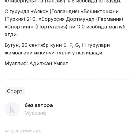
«Ливерпуль» га (Aнглия) 1: 5 ҳисобида ютқазди.
C гуруҳида «Aякс» (Голландия) «Бешиктош»ни
(Туркия) 2: 0, «Боруссия Дортмунд» (Германия)
«Спортинг» (Португалия) ни 1: 0 ҳисобида мағлуб
этди.
Бугун, 29 сентябр куни Е, F, G, H гуруҳлари
жамоалари иккинчи турни ўтказишади.
Муаллиф: Aдилжан Умбет
Спорт
без автора
Муаллиф
14:10, 06 Август 2026