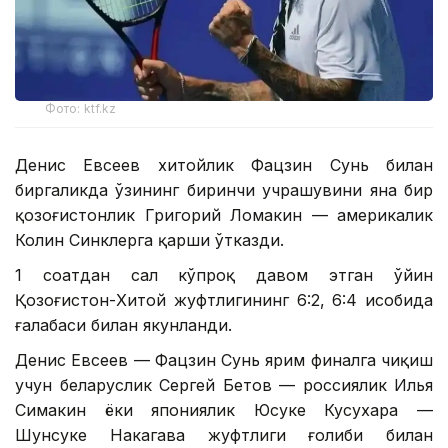
Фото: ktf.kz
Денис Евсеев хитойлик Фацзин Сунь билан
биргаликда ўзининг биринчи учрашувини яна бир
қозоғистонлик Григорий Ломакин — америкалик
Колин Синклерга қарши ўтказди.
1 соатдан сал кўпроқ давом этган ўйин
Қозоғистон-Хитой жуфтлигининг 6:2, 6:4 ҳисобида
ғалабаси билан якунланди.
Денис Евсеев — Фацзин Сунь ярим финалга чиқиш
учун беларуслик Сергей Бетов — россиялик Илья
Симакин ёки япониялик Юсуке Кусухара —
Шунсуке Накагава жуфтлиги ғолиби билан