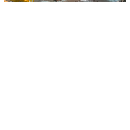
Фото: ҚР ҰОК
Учинчи ўйинда қозоғистонлик спортчилар
Уругвайни катта фарқ билан мағлуб этишди. Ўйин
22:5 ҳисобида якунланди.
ҚР МОҚ маълумотларига кўра, Қозоғистон терма
жамоаси ўйинчиси Максим Сасин ўйиннинг энг
яхши ўйинчиси деб топилди.
Бугун, 6 август куни Қозоғистон терма жамоаси