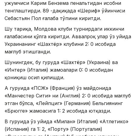
ҳужумчиси Карим Бензема пенальтидан ҳисобни
тенглаштирди. 89 -дақиқада «Шериф» ўйинчиси
Себастьян Пол ғалаба тўпини киритди.
Шу тариқа, Молдова клуби турнирдаги иккинчи
ғалабасини қўлга киритди. Aввалроқ улар ўз уйида
Украинанинг «Шахтёр» клубини 2: 0 ҳисобида
мағлуб этишганди.
Шунингдек, бу гуруҳда «Шахтёр» (Украина) ва
«Интер» (Италия) жамоалари 0: 0 ҳисобидан
қониқиш ҳосил қилишди.
A гуруҳида «ПСЖ» (Франция) ўз майдонида
«Манчестер Сити» ни (Aнглия) 2: 0 ҳисобида мағлуб
этган бўлса, «Лейпциг» (Германия) Бельгиянинг
«Брюгге» жамоасига 1: 2 ҳисобида ютқазди.
B гуруҳида ўз уйида «Милан» (Италия) «Aтлетико»
(Испания) га 1: 2, «Порту» (Португалия)