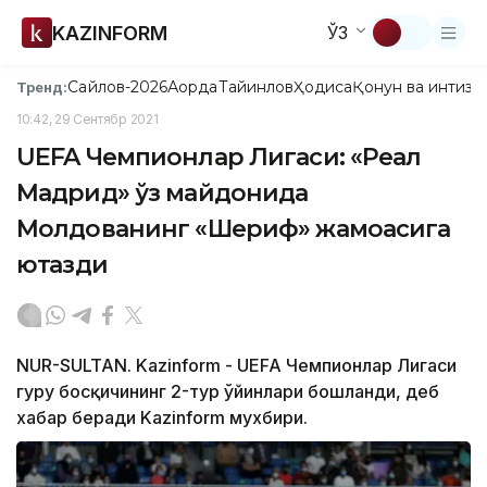
KAZINFORM
ЎЗ
Сайлов-2026
Ақорда
Тайинлов
Ҳодиса
Қонун ва интизо
Тренд:
10:42, 29 Сентябр 2021
UEFA Чемпионлар Лигаси: «Реал
Мадрид» ўз майдонида
Молдованинг «Шериф» жамоасига
ютқазди
NUR-SULTAN. Kazinform - UEFA Чемпионлар Лигаси
гуруҳ босқичининг 2-тур ўйинлари бошланди, деб
хабар беради Kazinform мухбири.