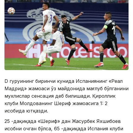
D гуруҳининг биринчи кунида Испаниянинг «Реал
Мадрид» жамоаси ўз майдонида мағлуб бўлганини
мухлислар сенсация деб билишади. Қироллик
клуби Молдованинг Шериф жамоасига 1: 2
ҳисобида ютқазди.
25 -дақиқада «Шериф» дан Жасурбек Яхшибоев
ҳисобни очган бўлса, 65 -дақиқада Испания клуби