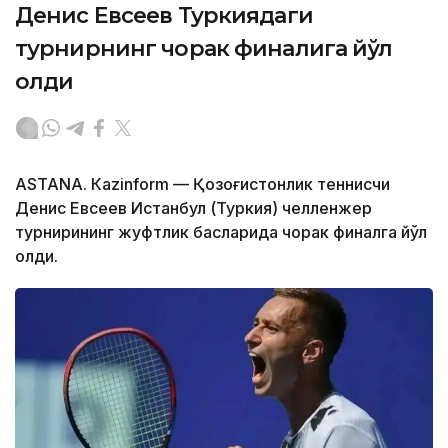
Денис Евсеев Туркиядаги
турнирнинг чорак финалига йўл
олди
ASTANА. Кazinform — Қозоғистонлик теннисчи
Денис Евсеев Истанбул (Туркия) челленжер
турнирининг жуфтлик баҳсларида чорак финалга йўл
олди.