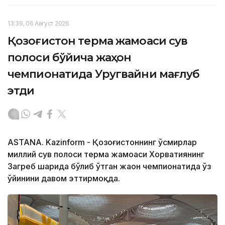
13:39, 06 Август 2026
Қозоғистон терма жамоаси сув
полоси бўйича жаҳон
чемпионатида Уругвайни мағлуб
этди
ASTANA. Kazinform - Қозоғистоннинг ўсмирлар
миллий сув полоси терма жамоаси Хорватиянинг
Загреб шаҳрида бўлиб ўтган жаҳон чемпионатида ўз
ўйинини давом эттирмоқда.