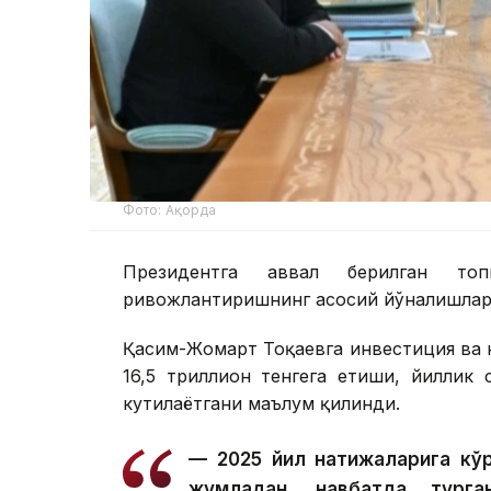
Фото: Ақорда
Президентга аввал берилган топ
ривожлантиришнинг асосий йўналишлари
Қасим-Жомарт Тоқаевга инвестиция ва к
16,5 триллион тенгега етиши, йиллик
кутилаётгани маълум қилинди.
— 2025 йил натижаларига кўр
жумладан, навбатда тург