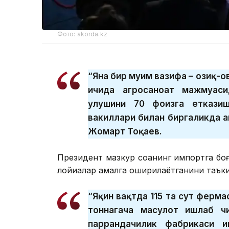
Фото: akorda.kz
“Яна бир муҳим вазифа – озиқ-
ичида агросаноат мажмуаси
улушини 70 фоизга еткази
вакиллари билан биргаликда а
Жомарт Тоқаев.
Президент мазкур соҳанинг импортга б
лойиҳалар амалга оширилаётганини таък
“Яқин вақтда 115 та сут ферма
тоннагача маҳсулот ишлаб ч
паррандачилик фабрикаси и