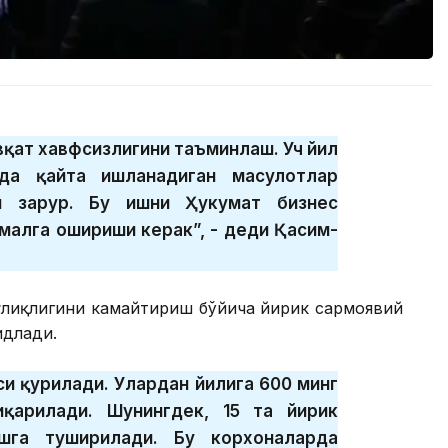
овқат хавфсизлигини таъминлаш. Уч йил
да қайта ишланадиган маҳсулотлар
ш зарур. Бу ишни Ҳукумат бизнес
малга ошириши керак”, - деди Қасим-
оғлиқлигини камайтириш бўйича йирик сармоявий
идлади.
си қурилади. Улардан йилига 600 минг
иқарилади. Шунингдек, 15 та йирик
шга туширилади. Бу корхоналарда