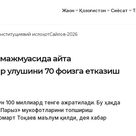
Жаҳон
Қозоғистон
Сиёсат
Т
нституциявий ислоҳот
Сайлов-2026
 мажмуасида қайта
р улушини 70 фоизга етказиш
ун 100 миллиард тенге ажратилади. Бу ҳақда
 «Парыз» мукофотларини топшириш
омарт Тоқаев маълум қилди, дея хабар