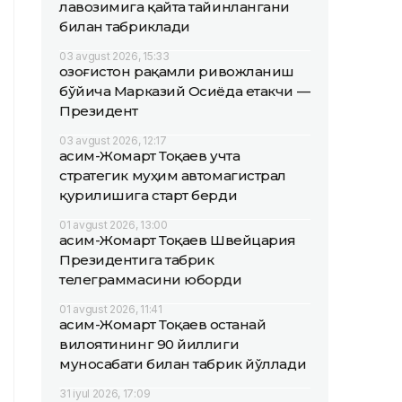
лавозимига қайта тайинлангани
билан табриклади
03 avgust 2026, 15:33
Қозоғистон рақамли ривожланиш
бўйича Марказий Осиёда етакчи —
Президент
03 avgust 2026, 12:17
Қасим-Жомарт Тоқаев учта
стратегик муҳим автомагистрал
қурилишига старт берди
01 avgust 2026, 13:00
Қасим-Жомарт Тоқаев Швейцария
Президентига табрик
телеграммасини юборди
01 avgust 2026, 11:41
Қасим-Жомарт Тоқаев Қостанай
вилоятининг 90 йиллиги
муносабати билан табрик йўллади
31 iyul 2026, 17:09