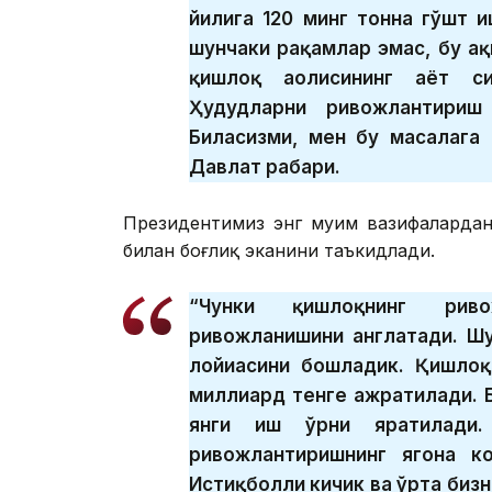
йилига 120 минг тонна гўшт 
шунчаки рақамлар эмас, бу ҳақ
қишлоқ аҳолисининг ҳаёт с
Ҳудудларни ривожлантириш
Биласизми, мен бу масалага
Давлат раҳбари.
Президентимиз энг муҳим вазифаларда
билан боғлиқ эканини таъкидлади.
“Чунки қишлоқнинг риво
ривожланишини англатади. Ш
лойиҳасини бошладик. Қишлоқ
миллиард тенге ажратилади. 
янги иш ўрни яратилади.
ривожлантиришнинг ягона к
Истиқболли кичик ва ўрта бизн