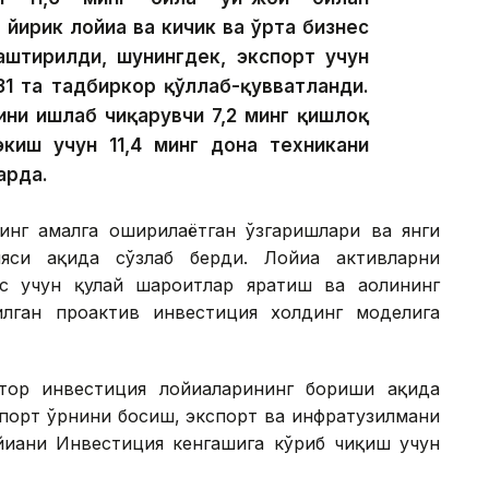
 йирик лойиҳа ва кичик ва ўрта бизнес
лаштирилди, шунингдек, экспорт учун
31 та тадбиркор қўллаб-қувватланди.
ини ишлаб чиқарувчи 7,2 минг қишлоқ
экиш учун 11,4 минг дона техникани
арда.
инг амалга оширилаётган ўзгаришлари ва янги
си ҳақида сўзлаб берди. Лойиҳа активларни
с учун қулай шароитлар яратиш ва аҳолининг
лган проактив инвестиция холдинг моделига
ор инвестиция лойиҳаларининг бориши ҳақида
мпорт ўрнини босиш, экспорт ва инфратузилмани
йиҳани Инвестиция кенгашига кўриб чиқиш учун