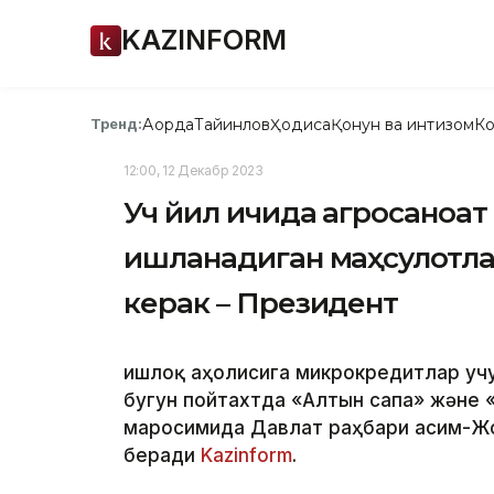
KAZINFORM
Ақорда
Тайинлов
Ҳодиса
Қонун ва интизом
Ко
Тренд:
12:00, 12 Декабр 2023
Уч йил ичида агросаноат
ишланадиган маҳсулотла
керак – Президент
Қишлоқ аҳолисига микрокредитлар уч
бугун пойтахтда «Алтын сапа» және
маросимида Давлат раҳбари Қасим-Ж
беради
Kazinform
.