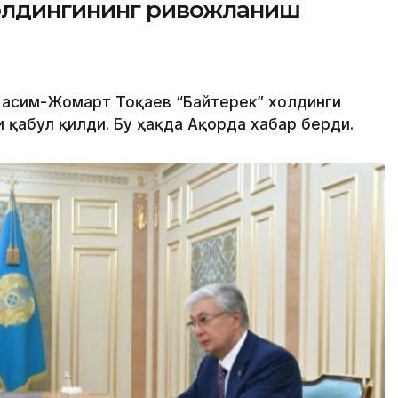
холдингининг ривожланиш
 Қасим-Жомарт Тоқаев “Байтерек” холдинги
 қабул қилди. Бу ҳақда Ақорда хабар берди.