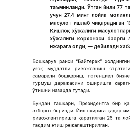
таъминланди. Ўтган йили 77 та
учун 27,4 минг лойиҳа молия
маҳсулот ишлаб чиқарадиган 1
Қишлоқ хўжалиги маҳсулотлар
хўжалиги корхонаси баҳорги 
ижарага олди, — дейилади хаб
Бошқарув раиси “Байтерек” холдингин
узоқ муддатли ривожланиш стратегия
самарали бошқариш, потенциал бизне
турмуш даражасини оширишга қарати
ўтишни назарда тутади.
Бундан ташқари, Президентга бир қат
ахборот берилди. Йил охирига қадар и
ривожлантиришга қаратилган 26 та ло
тақдим этиш режалаштирилган.