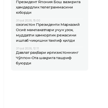
Президент Япония Бош вазирига
ҳамдардлик телеграммасини
юборди
31 iyul 2026, 15:00
Қозоғистон Президенти Марказий
Осиё мамлакатлари учун узоқ
муддатли ҳамкорлик режасини
ишлаб чиқишни таклиф қилди
31 iyul 2026, 12:11
Давлат раҳбари Қирғизистоннинг
Чўлпон-Ота шаҳрига ташриф
буюрди