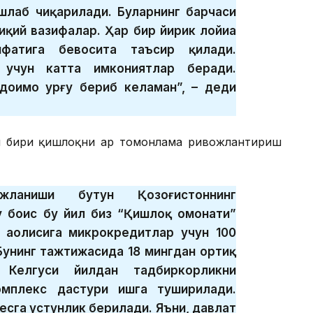
ишлаб чиқарилади. Буларнинг барчаси
иқий вазифалар. Ҳар бир йирик лойиҳа
ифатига бевосита таъсир қилади.
 учун катта имкониятлар беради.
 доимо урғу бериб келаман”, – деди
н бири қишлоқни ҳар томонлама ривожлантириш
жланиши бутун Қозоғистоннинг
у боис бу йил биз “Қишлоқ омонати”
 аҳолисига микрокредитлар учун 100
Бунинг тажтижасида 18 мингдан ортиқ
 Келгуси йилдан тадбиркорликни
омплекс дастури ишга туширилади.
есга устунлик берилади. Яъни, давлат