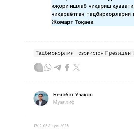
юқори ишлаб чиқариш қувватиг
чиқараётган тадбиркорларни 
Жомарт Тоқаев.
Тадбиркорлик
Қозоғистон Президент
Бекабат Узаков
Муаллиф
17:12, 05 Август 2026