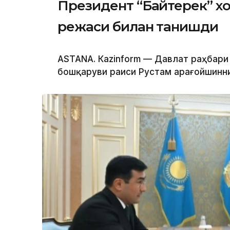
Президент “Байтерек” 
режаси билан танишди
ASTANА. Каzinform — Давлат раҳбари
бошқаруви раиси Рустам Қарағойшинни