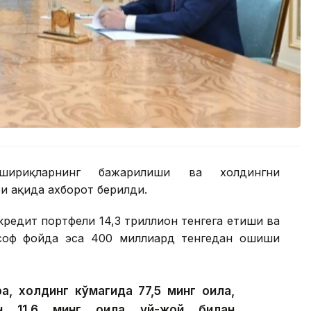
шириқларнинг бажарилиши ва холдингни
 ҳақида ахборот берилди.
редит портфели 14,3 триллион тенгега етиши ва
 соф фойда эса 400 миллиард тенгедан ошиши
а, холдинг кўмагида 77,5 минг оила,
ан 11,6 минг оила уй-жой билан