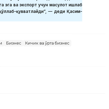
а эга ва экспорт учун маҳсулот ишлаб
қўллаб-қувватлайди”, — деди Қасим-
и
Бизнес
Кичик ва ўрта бизнес