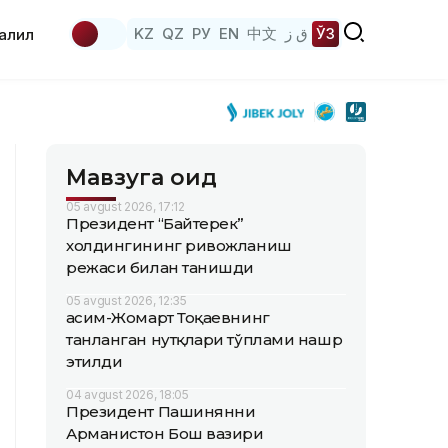
KZ
QZ
РУ
EN
中文
ق ز
ЎЗ
аҳлил
Мавзуга оид
05 avgust 2026, 17:12
Президент “Байтерек”
холдингининг ривожланиш
режаси билан танишди
05 avgust 2026, 12:35
Қасим-Жомарт Тоқаевнинг
танланган нутқлари тўплами нашр
этилди
04 avgust 2026, 18:05
Президент Пашинянни
Арманистон Бош вазири