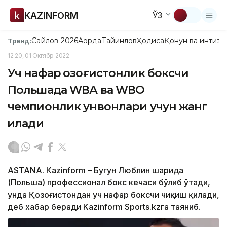
KAZINFORM
ЎЗ
Сайлов-2026
Ақорда
Тайинлов
Ҳодиса
Қонун ва интизо
Тренд:
12:20, 01 Октябр 2022
Уч нафар қозоғистонлик боксчи
Польшада WВА ва WВО
чемпионлик унвонлари учун жанг
қилади
ASTANА. Кazinform – Бугун Люблин шаҳрида
(Польша) профессионал бокс кечаси бўлиб ўтади,
унда Қозоғистондан уч нафар боксчи чиқиш қилади,
деб хабар беради Kazinform Sports.kzга таяниб.