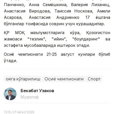
Панченко, Анна Семёшкина, Валерия Лизанец,
Анастасия Виродова, Таиссия Носкова, Амели
Асқарова, Анастасия Андриенко 17 ёшгача
бўлганлар тоифасида соврин учун курашадилар.
ҚР МОҚ маълумотларига кўра, Қозоғистон
жамоаси "тезлик", "қийин", "боулдеринг" ва
эстафета мусобақаларида иштирок этади.
Осиё чемпионати 21-25 август кунлари бўлиб
ўтади.
Қояга кўтарилиш
Осиё чемпионати
Спорт
Бекабат Узаков
Муаллиф
13:10, 07 Август 2026