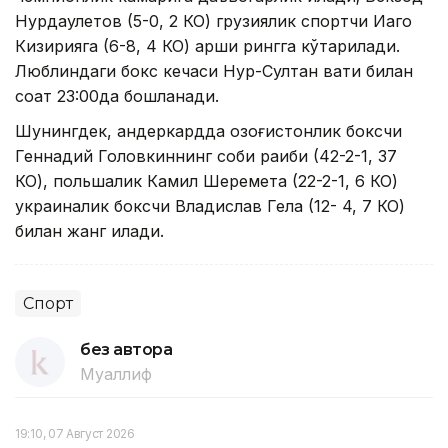
Нурдаулетов (5-0, 2 КО) грузиялик спортчи Иаго
Кизирияга (6-8, 4 КО) қарши рингга кўтарилади.
Люблиндаги бокс кечаси Нур-Султан вақти билан
соат 23:00да бошланади.
Шунингдек, андеркардда қозоғистонлик боксчи
Геннадий Головкиннинг собиқ рақиби (42-2-1, 37
КО), польшалик Камил Шеремета (22-2-1, 6 КО)
украиналик боксчи Владислав Гела (12- 4, 7 КО)
билан жанг қилади.
Спорт
без автора
Муаллиф
19:10, 07 Август 2026