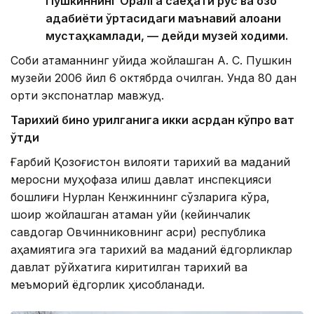
Пушкиннинг Оралга саёҳати рус ва қозоқ
адабиёти ўртасидаги маънавий алоқани
мустаҳкамлади, — дейди музей ходими.
Собиқ атаманнинг уйида жойлашган А. С. Пушкин
музейи 2006 йил 6 октябрда очилган. Унда 80 дан
ортиқ экспонатлар мавжуд.
Тарихий бино қурилганига икки асрдан кўпроқ вақт
ўтди
Ғарбий Қозоғистон вилояти тарихий ва маданий
меросни муҳофаза қилиш давлат инспекцияси
бошлиғи Нурлан Кенжиннинг сўзларига кўра,
шоир жойлашган атаман уйи (кейинчалик
савдогар Овчинниковнинг қасри) республика
аҳамиятига эга тарихий ва маданий ёдгорликлар
давлат рўйхатига киритилган тарихий ва
меъморий ёдгорлик ҳисобланади.