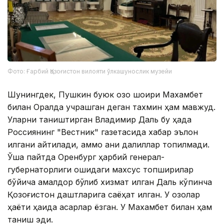
Фото: Ғарбий Қозоғистон вилояти ўлкашунослик музейи
Шунингдек, Пушкин буюк қозоқ шоири Махамбет
билан Оралда учрашган деган тахмин ҳам мавжуд.
Уларни таништирган Владимир Даль бу ҳақда
Россиянинг "Вестник" газетасида хабар эълон
қилгани айтилади, аммо аниқ далиллар топилмади.
Ўша пайтда Оренбург ҳарбий генерал-
губернаторлиги қошидаги махсус топшириқлар
бўйича амалдор бўлиб хизмат қилган Даль кўпинча
Қозоғистон даштларига саёҳат қилган. У қозоқлар
ҳаёти ҳақида асарлар ёзган. У Махамбет билан ҳам
таниш эди.