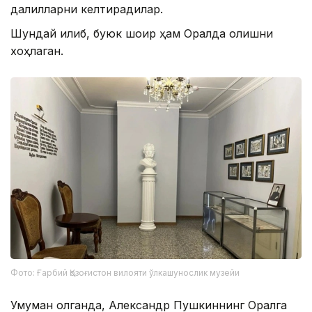
далилларни келтирадилар.
Шундай қилиб, буюк шоир ҳам Оралда қолишни
хоҳлаган.
Фото: Ғарбий Қозоғистон вилояти ўлкашунослик музейи
Умуман олганда, Александр Пушкиннинг Оралга