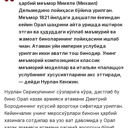
ҳарбий меъмор Микеле (Михаил)
Дельмедино лойиҳаси бўйича қурилган.
Меъмор 1821 йилдаги даҳшатли ёнғиндан
кейин Орал шаҳрини қайта қуришда иштирок
этган ва ҳудуддаги кўплаб маъмурий ва
жамоат биноларининг лойиҳасини ишлаб
чиққан. Атаман уйи империя услубида
қурилган икки қаватли тош бинодир. Унинг
меъморий композицияси классик
меъморий моделлар ва итальян «палаццо»
услубининг хусусиятларини акс эттиради,
— дейди Нурлан Кенжин.
Нурлан Серикулининг сўзларига кўра, дастлаб бу
бино Орал казак армияси атамани Дмитрий
Бородиннинг хусусий қароргоҳи сифатида қурилган.
Кейинчалик унинг меросхўрлари бинони ҳарбий
хазинага сотдилар ва узоқ вақт давомида у Орал
казак армияси атамани расмий қароргоҳи бўлиб