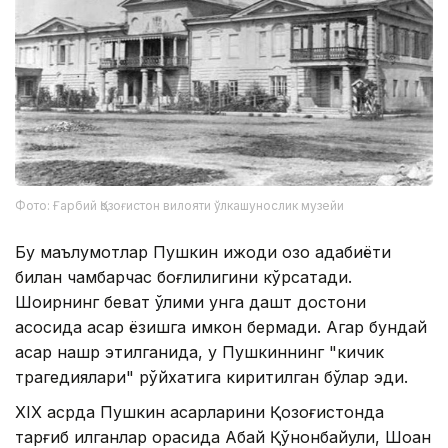
Фото: Ғарбий Қозоғистон вилояти ўлкашунослик музейи
Бу маълумотлар Пушкин ижоди қозоқ адабиёти
билан чамбарчас боғлиқлигини кўрсатади.
Шоирнинг бевақт ўлими унга дашт достони
асосида асар ёзишга имкон бермади. Агар бундай
асар нашр этилганида, у Пушкиннинг "кичик
трагедиялари" рўйхатига киритилган бўлар эди.
ХIХ асрда Пушкин асарларини Қозоғистонда
тарғиб қилганлар орасида Абай Қўнонбайули, Шоқан