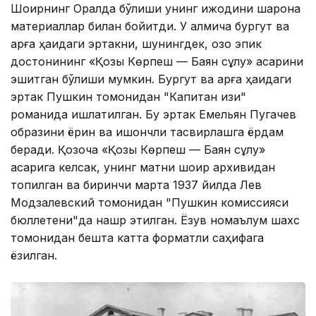
Шоирнинг Оралда бўлиши унинг ижодини шарқона
материаллар билан бойитди. У қалмиқча бургут ва
қарға ҳақидаги эртакни, шунингдек, қозоқ эпик
достонининг «Қозы Көрпеш — Баян сұлу» асарини
эшитган бўлиши мумкин. Бургут ва қарға ҳақидаги
эртак Пушкин томонидан "Капитан қизи"
романида ишлатилган. Бу эртак Емельян Пугачев
образини ёрқин ва ишончли тасвирлашга ёрдам
беради. Қозоқча «Қозы Көрпеш — Баян сұлу»
асарига келсак, унинг матни шоир архивидан
топилган ва биринчи марта 1937 йилда Лев
Модзалевский томонидан "Пушкин комиссияси
бюллетени"да нашр этилган. Ёзув номаълум шахс
томонидан бешта катта форматли саҳифага
ёзилган.