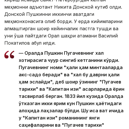
меҳмонни адъютант Никита Донской кутиб олди.
Донской Пушкинни иккинчи қаватдаги
меҳмонхонасига олиб борди. У ерда кийимларини
алмаштирган шоир кейинчалик пастга тушди ва
уни ўша пайтдаги Орал шаҳри атамани Василий
Покатилов қабул қилди.
— Оралда Пушкин Пугачевнинг халқ
хотирасига чуқур сингиб кетганини кўрди.
Пугачевнинг номи "ҳали ҳам минтақаларда
акс-садо беради" ва "халқ бу даврни ҳали
ҳам эслайди", деб шоир ўзининг "Пугачев
тарихи" ва "Капитан қизи" асарларида ёрқин
тасвирлаб берган. 1833 йил кузида Оралда
ўтказган икки ярим кун Пушкин ҳаётидаги
алоҳида лаҳзалар бўлди. Шу қисқа вақт ичида
у "Капитан қизи" романининг янги
саҳифаларини ва "Пугачев тарихи"