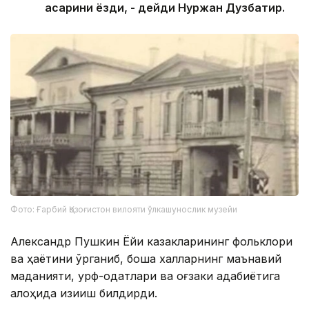
асарини ёзди, - дейди Нуржан Дузбатир.
Фото: Ғарбий Қозоғистон вилояти ўлкашунослик музейи
Александр Пушкин Ёйиқ казакларининг фольклори
ва ҳаётини ўрганиб, бошқа халқларнинг маънавий
маданияти, урф-одатлари ва оғзаки адабиётига
алоҳида қизиқиш билдирди.