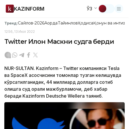
KAZINFORM
ЎЗ
Сайлов-2026
Ақорда
Тайинлов
Ҳодиса
Қонун ва интизо
Тренд:
12:56, 13 Июл 2022
Twitter Илон Маскни судга берди
NUR-SULTAN. Kazinform – Twitter компанияси Tesla
ва SpaceX асосчисини томонлар тузган келишувда
кўрсатилганидек, 44 миллиард долларга сотиб
олишга суд орқали мажбурламоқчи, деб хабар
беради Kazinform Deutsche Welleга таяниб.