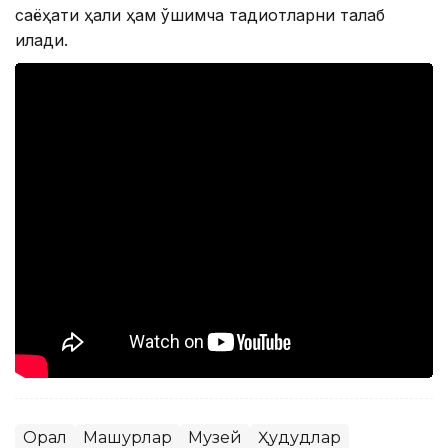
саёҳати ҳали ҳам қўшимча тадқиқотларни талаб
қилади.
Орал
Машҳурлар
Музей
Ҳудудлар