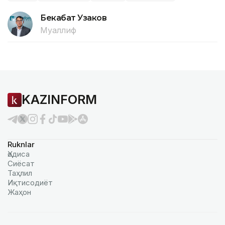
Бекабат Узаков
Муаллиф
KAZINFORM
Ruknlar
Ҳодиса
Сиёсат
Таҳлил
Иқтисодиёт
Жаҳон