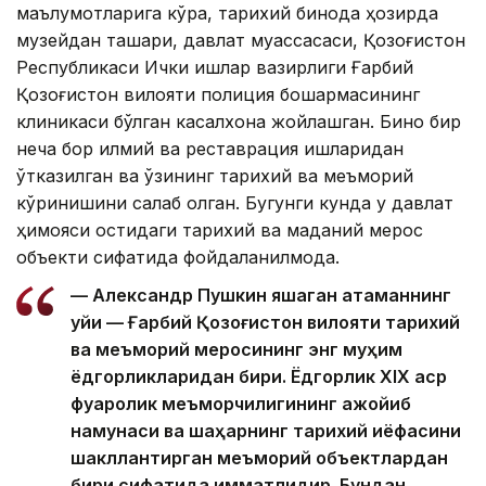
маълумотларига кўра, тарихий бинода ҳозирда
музейдан ташқари, давлат муассасаси, Қозоғистон
Республикаси Ички ишлар вазирлиги Ғарбий
Қозоғистон вилояти полиция бошқармасининг
клиникаси бўлган касалхона жойлашган. Бино бир
неча бор илмий ва реставрация ишларидан
ўтказилган ва ўзининг тарихий ва меъморий
кўринишини сақлаб қолган. Бугунги кунда у давлат
ҳимояси остидаги тарихий ва маданий мерос
объекти сифатида фойдаланилмоқда.
— Александр Пушкин яшаган атаманнинг
уйи — Ғарбий Қозоғистон вилояти тарихий
ва меъморий меросининг энг муҳим
ёдгорликларидан бири. Ёдгорлик XIX аср
фуқаролик меъморчилигининг ажойиб
намунаси ва шаҳарнинг тарихий қиёфасини
шакллантирган меъморий объектлардан
бири сифатида қимматлидир. Бундан