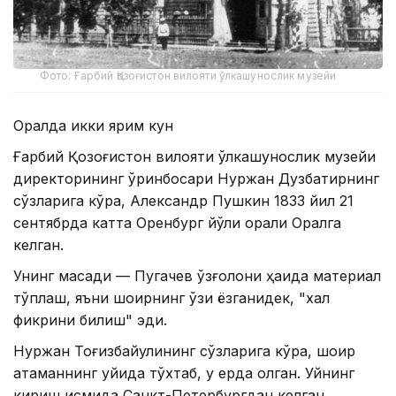
Фото: Ғарбий Қозоғистон вилояти ўлкашунослик музейи
Оралда икки ярим кун
Ғарбий Қозоғистон вилояти ўлкашунослик музейи
директорининг ўринбосари Нуржан Дузбатирнинг
сўзларига кўра, Александр Пушкин 1833 йил 21
сентябрда катта Оренбург йўли орқали Оралга
келган.
Унинг мақсади — Пугачев қўзғолони ҳақида материал
тўплаш, яъни шоирнинг ўзи ёзганидек, "халқ
фикрини билиш" эди.
Нуржан Тоғизбайулининг сўзларига кўра, шоир
атаманнинг уйида тўхтаб, у ерда қолган. Уйнинг
кириш қисмида Санкт-Петербургдан келган