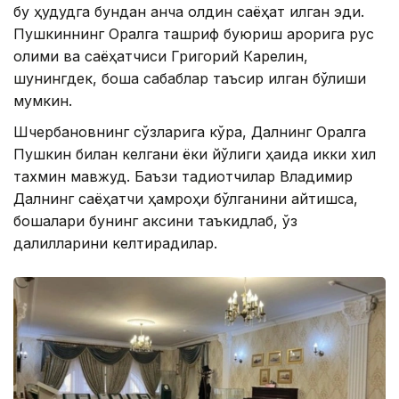
бу ҳудудга бундан анча олдин саёҳат қилган эди.
Пушкиннинг Оралга ташриф буюриш қарорига рус
олими ва саёҳатчиси Григорий Карелин,
шунингдек, бошқа сабаблар таъсир қилган бўлиши
мумкин.
Шчербановнинг сўзларига кўра, Далнинг Оралга
Пушкин билан келгани ёки йўқлиги ҳақида икки хил
тахмин мавжуд. Баъзи тадқиқотчилар Владимир
Далнинг саёҳатчи ҳамроҳи бўлганини айтишса,
бошқалари бунинг аксини таъкидлаб, ўз
далилларини келтирадилар.