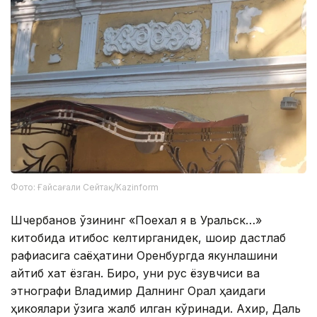
Фото: Ғайсағали Сейтақ/Kazinform
Шчербанов ўзининг «Поехал я в Уральск…»
китобида иқтибос келтирганидек, шоир дастлаб
рафиқасига саёҳатини Оренбургда якунлашини
айтиб хат ёзган. Бироқ, уни рус ёзувчиси ва
этнографи Владимир Далнинг Орал ҳақидаги
ҳикоялари ўзига жалб қилган кўринади. Ахир, Даль