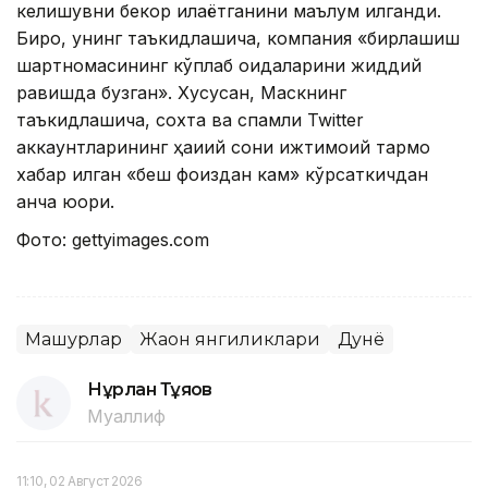
келишувни бекор қилаётганини маълум қилганди.
Бироқ, унинг таъкидлашича, компания «бирлашиш
шартномасининг кўплаб қоидаларини жиддий
равишда бузган». Хусусан, Маскнинг
таъкидлашича, сохта ва спамли Twitter
аккаунтларининг ҳақиқий сони ижтимоий тармоқ
хабар қилган «беш фоиздан кам» кўрсаткичдан
анча юқори.
Фото: gettyimages.com
Машҳурлар
Жаҳон янгиликлари
Дунё
Нұрлан Тұяқов
Муаллиф
11:10, 02 Август 2026