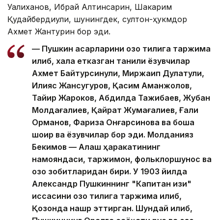
Уалиханов, Ибрай Алтинсарин, Шакарим
Қудайбердиули, шунингдек, султон-ҳукмдор
Ахмет ​​Жантурин бор эди.
— Пушкин асарларини қозоқ тилига таржима
қилиб, халққа етказган таниқли ёзувчилар
Ахмет ​​Байтурсинули, Миржақип Дулатули,
Илияс Жансугуров, Қасим Аманжолов,
Тайир Жароков, Абдилда Тажибаев, Жубан
Молдағалиев, Қайрат Жумағалиев, Ғали
Орманов, Фариза Онғарсинова ва бошқа
шоир ва ёзувчилар бор эди. Молданияз
Бекимов — Алаш ҳаракатининг
намояндаси, таржимон, фольклоршунос ва
қозоқ зобитларидан бири. У 1903 йилда
Александр Пушкиннинг "Капитан қизи"
қиссасини қозоқ тилига таржима қилиб,
Қозонда нашр эттирган. Шундай қилиб,