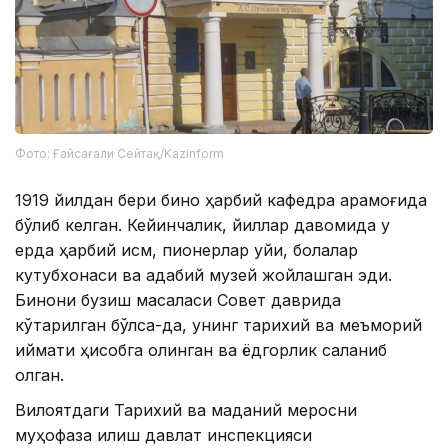
Фото: Ғайсағали Сейтақ/Kazinform
1919 йилдан бери бино ҳарбий кафедра қарамоғида
бўлиб келган. Кейинчалик, йиллар давомида у
ерда ҳарбий қисм, пионерлар уйи, болалар
кутубхонаси ва адабий музей жойлашган эди.
Бинони бузиш масаласи Совет даврида
кўтарилган бўлса-да, унинг тарихий ва меъморий
қиймати ҳисобга олинган ва ёдгорлик сақланиб
қолган.
Вилоятдаги Тарихий ва маданий меросни
муҳофаза қилиш давлат инспекцияси