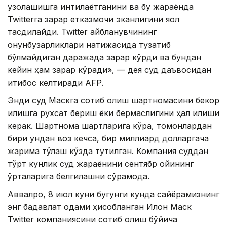
узоқлашишга интилаётганини ва бу жараёнда
Twitterга зарар етказмоқчи эканлигини яққол
тасдиқлайди. Twitter айбланувчининг
қонунбузарликлари натижасида тузатиб
бўлмайдиган даражада зарар кўрди ва бундан
кейин ҳам зарар кўради», — дея суд даъвосидан
иқтибос келтиради AFP.
Энди суд Маскга сотиб олиш шартномасини бекор
қилишга рухсат бериш ёки бермаслигини ҳал қилиши
керак. Шартнома шартларига кўра, томонлардан
бири ундан воз кечса, бир миллиард долларгача
жарима тўлаш кўзда тутилган. Компания суддан
тўрт кунлик суд жараёнини сентябр ойининг
ўрталарига белгилашни сўрамоқда.
Аввалроқ, 8 июл куни бугунги кунда сайёрамизнинг
энг бадавлат одами ҳисобланган Илон Маск
Twitter компаниясини сотиб олиш бўйича