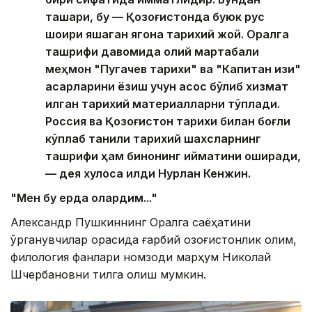
ташқари, бу — Қозоғистонда буюк рус
шоири яшаган ягона тарихий жой. Оралга
ташрифи давомида олий мартабали
меҳмон "Пугачев тарихи" ва "Капитан қизи"
асарларини ёзиш учун асос бўлиб хизмат
қилган тарихий материалларни тўплади.
Россия ва Қозоғистон тарихи билан боғлиқ
кўплаб таниқли тарихий шахсларнинг
ташрифи ҳам бинонинг қийматини оширади,
— дея хулоса қилди Нурлан Кенжин.
"Мен бу ерда қолардим..."
Александр Пушкиннинг Оралга саёҳатини
ўрганувчилар орасида ғарбий қозоғистонлик олим,
филология фанлари номзоди марҳум Николай
Шчербановни тилга олиш мумкин.