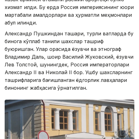
хизмат қилди. Бу ерда Россия империясининг юқори
мартабали амалдорлари ва ҳурматли меҳмонлари
қабул қилинди.
Александр Пушкиндан ташқари, турли вақтларда бу
бинога кўплаб таниқли шахслар ташриф
буюришган. Улар орасида ёзувчи ва этнограф
Владимир Даль, шоир Василий Жуковский, ёзувчи
Лев Толстой, шунингдек, Россия императорлари
Александр II ва Николай II бор. Ушбу шахсларнинг
ташрифларига бағишланган ёдгорлик лавҳалари
бинонинг жабҳасига ўрнатилган.