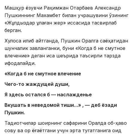
Машҳур ёзувчи Раҳимжан Отарбаев Александр
Пушкиннинг Махамбет билан учрашувини ўзининг
«Жұлдыздар құлаған жер» қиссасида тасвирлаб
берган.
Хулоса қилиб айтганда, Пушкин Оралга саёҳатидан
шунчалик завқланганки, буни «Когда б не смутное
влечение» деган қисқа шеърида таъсирли тарзда
ифодалайди.
«Когда б не смутное влечение
Чего-то жаждущей души,
Я здесь остался б — наслажденье
Вкушать в неведомой тиши…» , — деб ёзади
Пушкин.
Тадқиқотчилар шоирнинг сафарини Оралда об-ҳаво
совуқ ва қор ёғаётгани учун эрта тугатганига оид