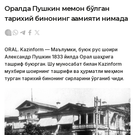
Оралда Пушкин меҳмон бўлган
тарихий бинонинг аҳамияти нимада
ORAL. Kazinform — Маълумки, буюк рус шоири
Александр Пушкин 1833 йилда Орал шаҳрига
ташриф буюрган. Шу муносабат билан Кazinform
мухбири шоирнинг ташрифи ва ҳурматли меҳмон
турган тарихий бинонинг сирларини ўрганиб чиқди.