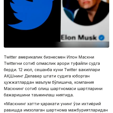
Twitter америкалик бизнесмен Илон Маскни
Twitterни сотиб олмаслик қарори туфайли судга
берди. 12 июл, сешанба куни Twitter вакиллари
АҚШнинг Делавер штати судига юборган
ҳужжатлардан маълум бўлишича, компания
Маскнинг сотиб олиш шартномаси шартларини
бажаришини таъминлаш ниятида.
«Маскнинг хатти-ҳаракати унинг ўзи ихтиёрий
равишда имзолаган шартнома мажбуриятларидан