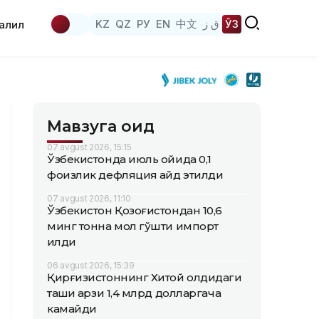
KZ
QZ
РУ
EN
中文
ق ز
ЎЗ
аҳлил
Мавзуга оид
07 avgust 2026, 15:15
Ўзбекистонда июль ойида 0,1
фоизлик дефляция қайд этилди
07 avgust 2026, 11:10
Ўзбекистон Қозоғистондан 10,6
минг тонна мол гўшти импорт
қилди
06 avgust 2026, 15:39
Қирғизистоннинг Хитой олдидаги
ташқи қарзи 1,4 млрд долларгача
камайди