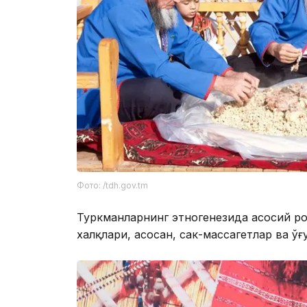
Фото: /tdh.gov.tm
Туркманларнинг этногенезида асосий ро
халқлари, асосан, сак-массагетлар ва ўғ