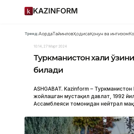
KAZINFORM
Ақорда
Тайинлов
Ҳодиса
Қонун ва интизом
Ко
Тренд:
10:14, 27 Март 2024
Туркманистон халқи ўзин
билади
ASHGABAT. Kazinform – Туркманистон
жойлашган мустақил давлат, 1992 йи
Ассамблеяси томонидан нейтрал мақо