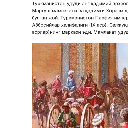
Туркманистон ҳудуди энг қадимий археол
Маргуш мамлакати ва қадимги Хоразм да
бўлган жой. Туркманистон Парфия империя
Аббосийлар халифалиги (IX аср), Салжуқи
асрлар)нинг маркази эди. Мамлакат ҳуду