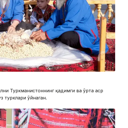
лни Туркманистоннинг қадимги ва ўрта аср
уз турклари ўйнаган.