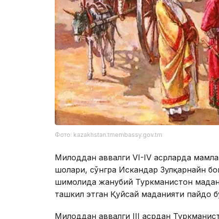
Фото: kazakhstan.tmembassy.gov.tm
Милоддан аввалги VI-IV асрларда мамла
шоҳлари, сўнгра Искандар Зулқарнайн б
шимолида жанубий Туркманистон мадан
ташкил этган Қуйсай маданияти пайдо б
Милоддан аввалги III асрдан Туркманис