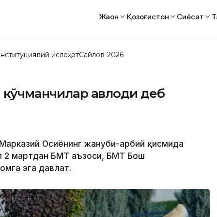
Жаҳон
Қозоғистон
Сиёсат
Т
нституциявий ислоҳот
Сайлов-2026
и кўчманчилар авлоди деб
 Марказий Осиёнинг жануби-ғарбий қисмида
л 2 мартдан БМТ аъзоси, БМТ Бош
мга эга давлат.