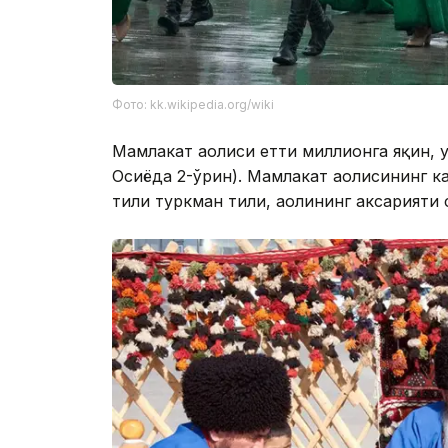
Фото: kk.wikipedia.org/wiki
Мамлакат аҳолиси етти миллионга яқин, ҳ
Осиёда 2-ўрин). Мамлакат аҳолисининг 
тили туркман тили, аҳолининг аксарияти