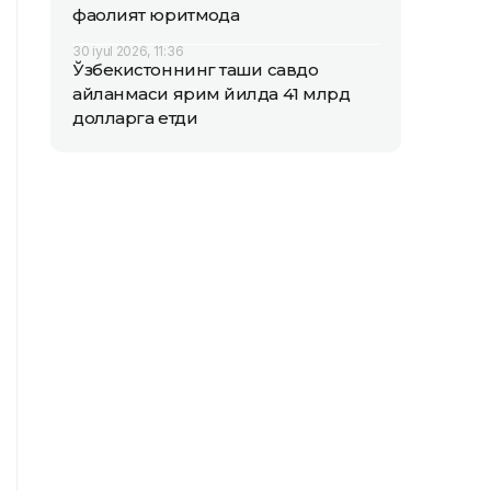
фаолият юритмоқда
30 iyul 2026, 11:36
Ўзбекистоннинг ташқи савдо
айланмаси ярим йилда 41 млрд
долларга етди