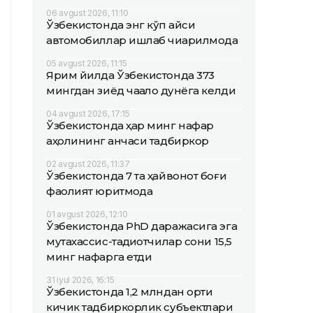
06 avgust 2026, 11:10
Ўзбекистонда энг кўп қайси
автомобиллар ишлаб чиқарилмоқда
05 avgust 2026, 11:15
Ярим йилда Ўзбекистонда 373
мингдан зиёд чақалоқ дунёга келди
04 avgust 2026, 17:15
Ўзбекистонда ҳар минг нафар
аҳолининг қанчаси тадбиркор
02 avgust 2026, 11:37
Ўзбекистонда 7 та ҳайвонот боғи
фаолият юритмоқда
01 avgust 2026, 12:10
Ўзбекистонда PhD даражасига эга
мутахассис-тадқиқотчилар сони 15,5
минг нафарга етди
31 iyul 2026, 16:15
Ўзбекистонда 1,2 млндан ортиқ
кичик тадбиркорлик субъектлари