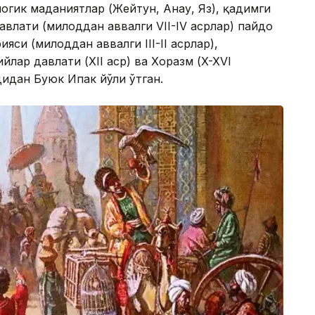
огик маданиятлар (Жейтун, Анау, Яз), қадимги
влати (милоддан аввалги VII-IV асрлар) пайдо
си (милоддан аввалги III-II асрлар),
йлар давлати (XII аср) ва Хоразм (X-XVI
дидан Буюк Ипак йўли ўтган.