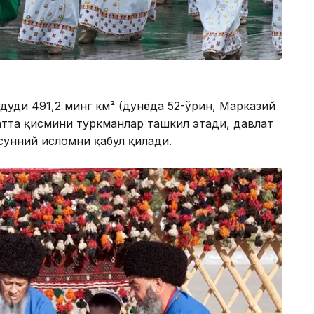
удуди 491,2 минг км² (дунёда 52-ўрин, Марказий
катта қисмини туркманлар ташкил этади, давлат
 сунний исломни қабул қилади.