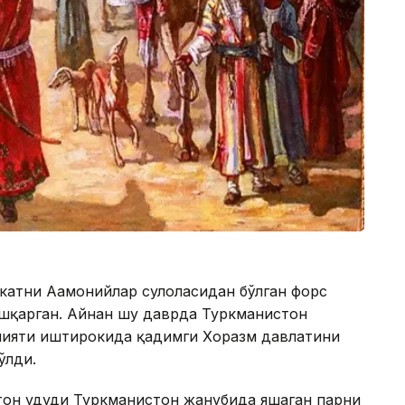
катни Аҳамонийлар сулоласидан бўлган форс
ошқарган. Айнан шу даврда Туркманистон
ияти иштирокида қадимги Хоразм давлатини
ўлди.
тон ҳудуди Туркманистон жанубида яшаган парни