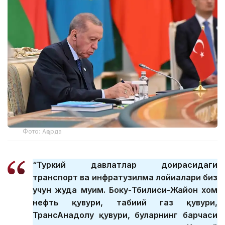
Фото: Ақорда
“Туркий давлатлар доирасидаги
транспорт ва инфратузилма лойиҳалари биз
учун жуда муҳим. Боку-Тбилиси-Жайҳон хом
нефть қувури, табиий газ қувури,
ТрансАнадолу қувури, буларнинг барчаси