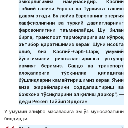
ҳамкорлигимиз намунасидир. Каспий
табиий газини Европа ва Туркияга ташиш
давом этади. Бу лойиҳа Европанинг энергия
хавфсизлигини ва туркий давлатларнинг
фаровонлигини таъминлайди. Шу билан
бирга, транспорт тармоқларига ҳам кўпроқ
эътибор қаратишимиз керак. Шуни ҳисобга
олиб, биз Каспий-Ғарб-Шарқ умумий
йўлагимизни ривожлантиришга устувор
аҳамият берамиз. Савдо ва транспорт
алоқаларига тўсқинлик қиладиган
бўшлиқларни камайтиришимиз керак. Яъни
виза жараёнларини соддалаштириш ва
божхона тўсиқларини ҳал қилиш даркор”, —
деди Режеп Таййип Эрдоған.
У умумий алифбо масаласига ҳам ўз муносабатини
билдирди.