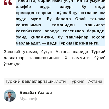
“Албатта, бирлигимиз учун тил ва умумий
алифбо жуда зарур. Бу ерда
президентларнинг қўллаб-қувватлаши ҳам
жуда муҳим. Бу борада Олий таълим
кенгашимиз томонидан ташкилот
котибиятига алоҳида тавсиялар берилди.
Умид қиламизки, бу таклифлар юқори
баҳоланади”, — деди Туркия Президенти.
Эслатиб ўтамиз, бугун Астана шаҳрида Туркий
давлатлар ташкилотининг Х саммити бўлиб
ўтмоқда.
Туркий давлатлар ташкилоти
Туркия
Астана
Бекабат Узаков
Муаллиф