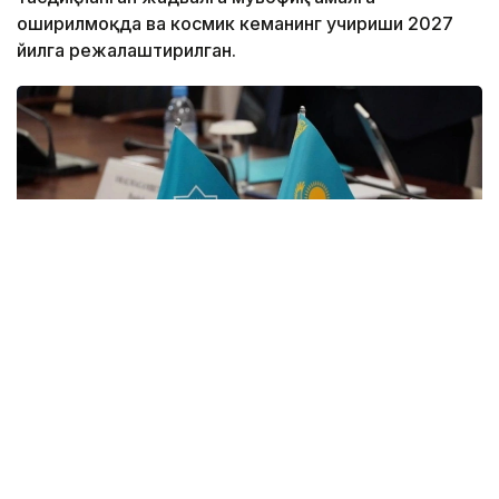
оширилмоқда ва космик кеманинг учириши 2027
йилга режалаштирилган.
Фото: Сунъий интеллект ва рақамли ривожланиш
вазирлиги
Қозоғистон Республикаси Бош вазирининг
ўринбосари — Сунъий интеллект ва рақамли