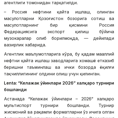
агентлиги томонидан тарқатилди.
– Россия нефтини қайта ишлаш, олинган
маҳсулотларни Қозоғистон бозорига сотиш ва
маҳсулотларнинг бир қисмини Россия
Федерациясига экспорт қилиш бўйича
музокаралар олиб борилмоқда, — дейилади
вазирлик хабарида.
Агентлик маълумотларига кўра, бу қадам маҳаллий
нефтни қайта ишлаш заводларига хомашё етказиб
беришни таъминлаш ва ички бозорда ёқилғи
тақчиллигининг олдини олиш учун қилинган.
Lentа: “Келажак ўйинлари 2026” халқаро турнири
бошланди
Астанада “Келажак ўйинлари – 2026” халқаро
мультиспорт турнири бошланди. Турнир
жисмоний ва рақамли форматларни ўз ичига олган