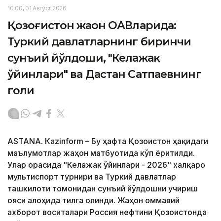
10:00, 01 Август 2026
Қозоғистон жаҳон ОАВларида:
Туркий давлатларнинг биринчи
сунъий йўлдоши, "Келажак
ўйинлари" ва Дастан Сатпаевнинг
голи
ASTANА. Кazinform – Бу ҳафта Қозоғистон ҳақидаги
маълумотлар жаҳон матбуотида кўп ёритилди.
Улар орасида "Келажак ўйинлари - 2026" халқаро
мультиспорт турнири ва Туркий давлатлар
ташкилоти томонидан сунъий йўлдошни учириш
ғояси алоҳида тилга олинди. Жаҳон оммавий
ахборот воситалари Россия нефтини Қозоғистонда