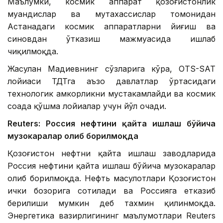
Маълумки, космик аппарат қозоғистонлик
муҳандислар ва мутахассислар томонидан
Астанадаги космик аппаратларни йиғиш ва
синовдан ўтказиш мажмуасида ишлаб
чиқилмоқда.
Жасулан Мадиевнинг сўзларига кўра, OTS-SAT
лойиҳаси ТДТга аъзо давлатлар ўртасидаги
технологик ҳамкорликни мустаҳкамлайди ва космик
соҳада қўшма лойиҳалар учун йўл очади.
Reuters: Россия нефтини қайта ишлаш бўйича
музокаралар олиб борилмоқда
Қозоғистон нефтни қайта ишлаш заводларида
Россия нефтини қайта ишлаш бўйича музокаралар
олиб борилмоқда. Нефть маҳсулотлари Қозоғистон
ички бозорига сотилади ва Россияга етказиб
берилиши мумкин деб тахмин қилинмоқда.
Энергетика вазирлигининг маълумотлари Reuters