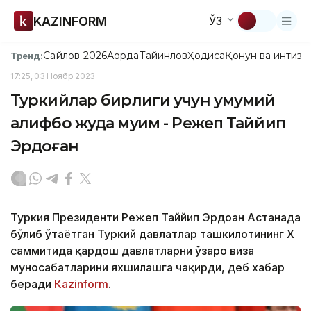
KAZINFORM
ЎЗ
Сайлов-2026
Ақорда
Тайинлов
Ҳодиса
Қонун ва интизо
Тренд:
17:25, 03 Ноябр 2023
Туркийлар бирлиги учун умумий
алифбо жуда муҳим - Режеп Таййип
Эрдоған
Туркия Президенти Режеп Таййип Эрдоған Астанада
бўлиб ўтаётган Туркий давлатлар ташкилотининг X
саммитида қардош давлатларни ўзаро виза
муносабатларини яхшилашга чақирди, деб хабар
беради
Каzinform
.