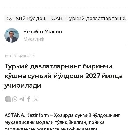
Сунъий йўлдош
ОАВ
Туркий давлатлар ташки
Бекабат Узаков
Муаллиф
10:10, 31 Июл 2026
Туркий давлатларнинг биринчи
қўшма сунъий йўлдоши 2027 йилда
учирилади
ASTANА. Кazinform – Ҳозирда сунъий йўлдошнинг
муҳандислик модели тўлиқ йиғилган, лойиҳа
тасдиқланган жадвалга мувофиқ амалга