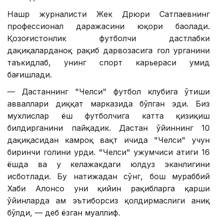
Нашр журналисти Жек Дрюри Сатпаевнинг
профессионал даражасини юқори баҳолади.
Қозоғистонлик футболчи дастлабки
дақиқаларданоқ рақиб дарвозасига гол урганини
таъкидлаб, унинг спорт карьераси умид
бағишлади.
— Дастаннинг "Челси" футбол клубига ўтиши
авваллари диққат марказида бўлган эди. Биз
мухлислар ёш футболчига катта қизиқиш
билдирганини пайқадик. Дастан ўйиннинг 10
дақиқасидан камроқ вақт ичида "Челси" учун
биринчи голини урди. "Челси" ҳужумчиси атиги 16
ёшда ва у келажакдаги юлдуз эканлигини
исботлади. Бу натижадан сўнг, бош мураббий
Хаби Алонсо уни қийин рақибларга қарши
ўйинларда ҳам эътиборсиз қолдирмаслиги аниқ
бўлди, — деб ёзган муаллиф.