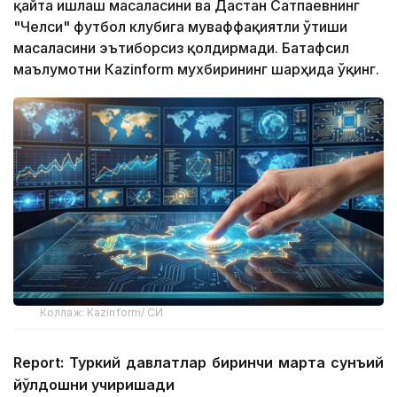
қайта ишлаш масаласини ва Дастан Сатпаевнинг
"Челси" футбол клубига муваффақиятли ўтиши
масаласини эътиборсиз қолдирмади. Батафсил
маълумотни Кazinform мухбирининг шарҳида ўқинг.
Коллаж: Kazinform/ СИ
Report: Туркий давлатлар биринчи марта сунъий
йўлдошни учиришади