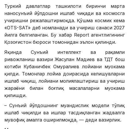
Туркий давлатлар ташкилоти биринчи марта
наносунъий йўлдошни ишлаб чиқади ва космосга
учиришни режалаштирмоқда. Қўшма космик кема
«OTS-SAT» деб номланади ва учириш санаси 2027
йилга белгиланган. Бу хабар Report агентлигининг
Қозоғистон бюроси томонидан эълон қилинди.
Яқинда Сунъий интеллект ва рақамли
ривожланиш вазири Жасулан Мадиев ва ТДТ бош
котиби Кубаничбек Омуралиев лойиҳани муҳокама
қилди. Томонлар лойиҳа доирасида келишувларни
ишлаб чиқиш, лойиҳани молиялаштириш ва учириш
жараёни билан боғлиқ масалаларни муҳокама
қилишди.
– Сунъий йўлдошнинг муҳандислик модели тўлиқ
ишлаб чиқилди ва ишлар тасдиқланган жадвалга
мувофиқ амалга оширилмоқда, — деди вазирлик.