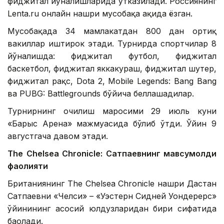
фиджитал йўналишларида ўтказилади. Россиянинг
Lenta.ru онлайн нашри мусобақа ҳақида ёзган.
Мусобақада 34 мамлакатдан 800 дан ортиқ
вакиллар иштирок этади. Турнирда спортчилар 8
йўналишда: фиджитал футбол, ​​фиджитал
баскетбол, ​​фиджитал яккакураш, фиджитал шутер,
фиджитал рақс, Dota 2, Mobile Legends: Bang Bang
ва PUBG: Battlegrounds бўйича беллашадилар.
Турнирнинг очилиш маросими 29 июль куни
«Барыс Арена» мажмуасида бўлиб ўтди. Ўйин 9
августгача давом этади.
The Chelsea Chronicle: Сатпаевнинг мавсумолди
фаолияти
Британиянинг The Chelsea Chronicle нашри Дастан
Сатпаевни «Челси» – «Уэстерн Сидней Уондерерс»
ўйинининг асосий юлдузларидан бири сифатида
баҳолади.