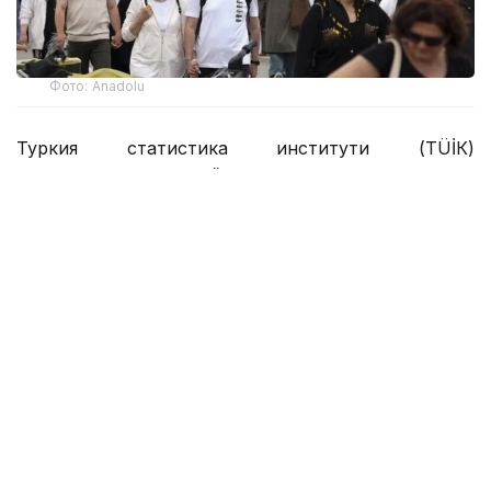
Фото: Anadolu
Туркия статистика институти (ТÜİК)
маълумотларига кўра, ҳисобот даврида
мамлакатнинг туризм соҳасидаги даромади 15,865
миллиард АҚШ долларини ташкил этди.
Туризм соҳасидаги даромаднинг асосий қисми —
15,656 миллиард АҚШ доллари — хорижий
сайёҳлар ҳисобидан шакллантирилди. 209,5
миллион АҚШ доллари эса транзит йўловчилардан
тушди. Туризм соҳаси умумий даромадининг
тахминан 15,6% ни чет элда доимий яшовчи
Туркия фуқаролари таъминлади.
Иккинчи чоракда Туркияга 15,58 миллион киши