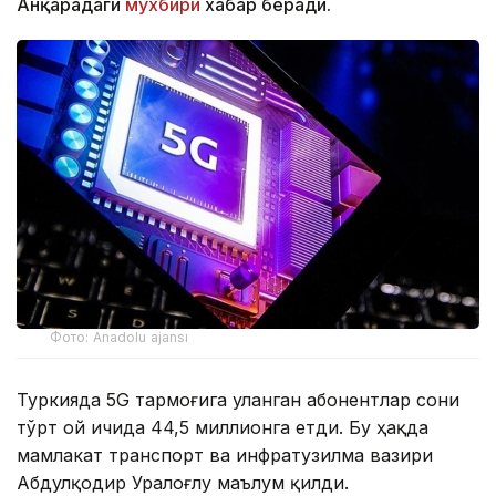
Анқарадаги
мухбири
хабар беради.
Фото: Anadolu ajansı
Туркияда 5G тармоғига уланган абонентлар сони
тўрт ой ичида 44,5 миллионга етди. Бу ҳақда
мамлакат транспорт ва инфратузилма вазири
Абдулқодир Уралоғлу маълум қилди.