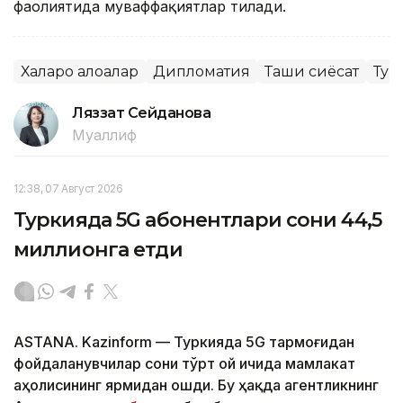
фаолиятида муваффақиятлар тилади.
Халқаро алоқалар
Дипломатия
Ташқи сиёсат
Тур
Ляззат Сейданова
Муаллиф
12:38, 07 Август 2026
Туркияда 5G абонентлари сони 44,5
миллионга етди
ASTANA. Kazinform — Туркияда 5G тармоғидан
фойдаланувчилар сони тўрт ой ичида мамлакат
аҳолисининг ярмидан ошди. Бу ҳақда агентликнинг