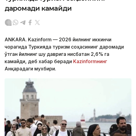
даромади камайди
ANKARA. Kazinform — 2026 йилнинг иккинчи
чорагида Туркияда туризм соҳасининг даромади
ўтган йилнинг шу даврига нисбатан 2,6% га
камайди, деб хабар беради
Kazinformнинг
Анқарадаги мухбири.