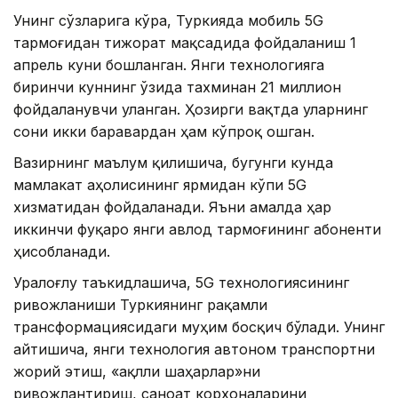
Унинг сўзларига кўра, Туркияда мобиль 5G
тармоғидан тижорат мақсадида фойдаланиш 1
апрель куни бошланган. Янги технологияга
биринчи куннинг ўзида тахминан 21 миллион
фойдаланувчи уланган. Ҳозирги вақтда уларнинг
сони икки баравардан ҳам кўпроқ ошган.
Вазирнинг маълум қилишича, бугунги кунда
мамлакат аҳолисининг ярмидан кўпи 5G
хизматидан фойдаланади. Яъни амалда ҳар
иккинчи фуқаро янги авлод тармоғининг абоненти
ҳисобланади.
Уралоғлу таъкидлашича, 5G технологиясининг
ривожланиши Туркиянинг рақамли
трансформациясидаги муҳим босқич бўлади. Унинг
айтишича, янги технология автоном транспортни
жорий этиш, «ақлли шаҳарлар»ни
ривожлантириш, саноат корхоналарини