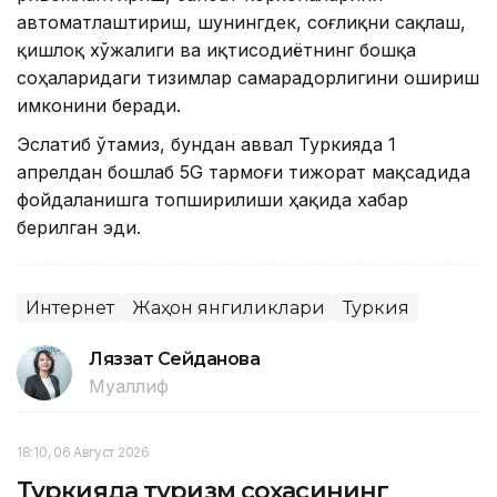
автоматлаштириш, шунингдек, соғлиқни сақлаш,
қишлоқ хўжалиги ва иқтисодиётнинг бошқа
соҳаларидаги тизимлар самарадорлигини ошириш
имконини беради.
Эслатиб ўтамиз, бундан аввал Туркияда 1
апрелдан бошлаб 5G тармоғи тижорат мақсадида
фойдаланишга топширилиши ҳақида хабар
берилган эди.
Интернет
Жаҳон янгиликлари
Туркия
Ляззат Сейданова
Муаллиф
18:10, 06 Август 2026
Туркияда туризм соҳасининг