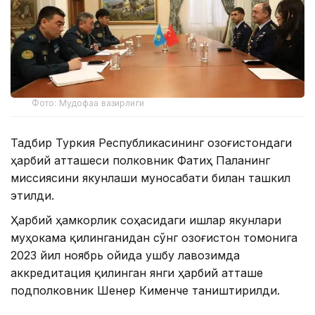
Фото: Мудофаа вазирлиги
Тадбир Туркия Республикасининг Қозоғистондаги
ҳарбий атташеси полковник Фатиҳ Паланинг
миссиясини якунлаши муносабати билан ташкил
этилди.
Ҳарбий ҳамкорлик соҳасидаги ишлар якунлари
муҳокама қилинганидан сўнг Қозоғистон томонига
2023 йил ноябрь ойида ушбу лавозимда
аккредитация қилинган янги ҳарбий атташе
подполковник Шенер Кименче таништирилди.