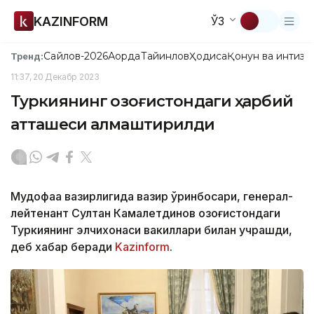
KAZINFORM
ЎЗ
Сайлов-2026
Ақорда
Тайинлов
Ҳодиса
Қонун ва интизо
Тренд:
11:37, 20 Декабр 2023
Туркиянинг Қозоғистондаги ҳарбий
атташеси алмаштирилди
Мудофаа вазирлигида вазир ўринбосари, генерал-
лейтенант Султан Камалетдинов Қозоғистондаги
Туркиянинг элчихонаси вакиллари билан учрашди,
деб хабар беради
Kazinform
.