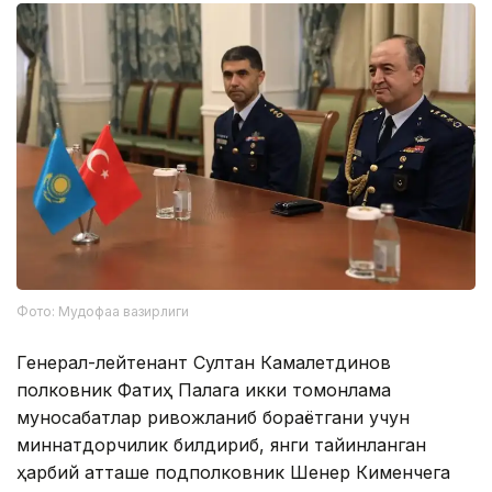
Фото: Мудофаа вазирлиги
Генерал-лейтенант Султан Камалетдинов
полковник Фатиҳ Палага икки томонлама
муносабатлар ривожланиб бораётгани учун
миннатдорчилик билдириб, янги тайинланган
ҳарбий атташе подполковник Шенер Кименчега