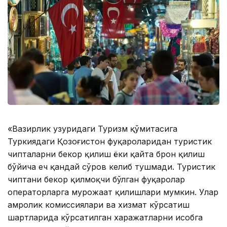
«Вазирлик ҳузуридаги Туризм қўмитасига
Туркиядаги Қозоғистон фуқароларидан туристик
чипталарни бекор қилиш ёки қайта брон қилиш
бўйича ҳеч қандай сўров келиб тушмади. Туристик
чиптани бекор қилмоқчи бўлган фуқаролар
операторларга мурожаат қилишлари мумкин. Улар
ҳамроҳлик комиссиялари ва хизмат кўрсатиш
шартларида кўрсатилган харажатларни ҳисобга