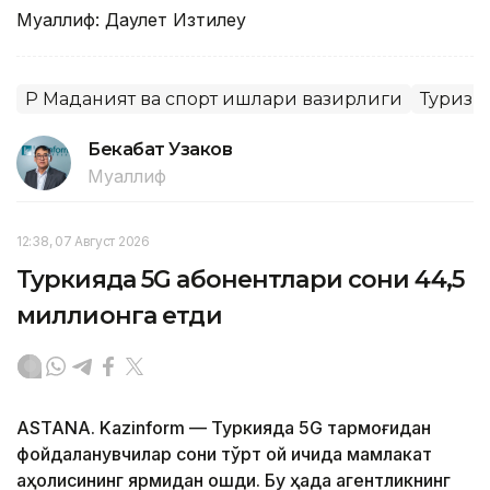
Муаллиф: Даулет Изтилеу
ҚР Маданият ва спорт ишлари вазирлиги
Туризм
Бекабат Узаков
Муаллиф
12:38, 07 Август 2026
Туркияда 5G абонентлари сони 44,5
миллионга етди
ASTANA. Kazinform — Туркияда 5G тармоғидан
фойдаланувчилар сони тўрт ой ичида мамлакат
аҳолисининг ярмидан ошди. Бу ҳақда агентликнинг