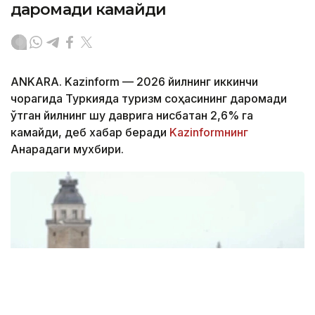
даромади камайди
ANKARA. Kazinform — 2026 йилнинг иккинчи
чорагида Туркияда туризм соҳасининг даромади
ўтган йилнинг шу даврига нисбатан 2,6% га
камайди, деб хабар беради
Kazinformнинг
Анқарадаги мухбири.