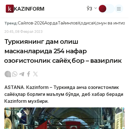
KAZINFORM
ЎЗ
Сайлов-2026
Ақорда
Тайинлов
Ҳодиса
Қонун ва интизо
Тренд:
20:45, 08 Феврал 2023
Туркиянинг дам олиш
масканларида 254 нафар
қозоғистонлик сайёҳ бор – вазирлик
ASTANА. Кazinform – Туркияда қанча қозоғистонлик
сайёҳлар борлиги маълум бўлди, деб хабар беради
Кazinform мухбири.