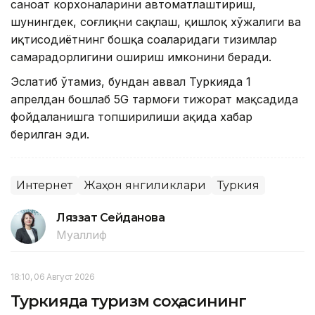
саноат корхоналарини автоматлаштириш,
шунингдек, соғлиқни сақлаш, қишлоқ хўжалиги ва
иқтисодиётнинг бошқа соҳаларидаги тизимлар
самарадорлигини ошириш имконини беради.
Эслатиб ўтамиз, бундан аввал Туркияда 1
апрелдан бошлаб 5G тармоғи тижорат мақсадида
фойдаланишга топширилиши ҳақида хабар
берилган эди.
Интернет
Жаҳон янгиликлари
Туркия
Ляззат Сейданова
Муаллиф
18:10, 06 Август 2026
Туркияда туризм соҳасининг