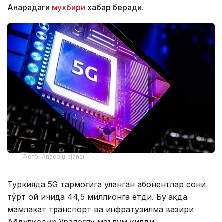
Анқарадаги
мухбири
хабар беради.
Фото: Anadolu ajansı
Туркияда 5G тармоғига уланган абонентлар сони
тўрт ой ичида 44,5 миллионга етди. Бу ҳақда
мамлакат транспорт ва инфратузилма вазири
Абдулқодир Уралоғлу маълум қилди.