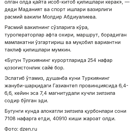
олган ҳолда қайта ҳисоб-китоб қилишлари керак», —
деди Маданият ва спорт ишлари вазирлиги
расмий вакили Молдир Абдиуалиева.
Расмий вакилнинг сўзларига кўра,
туроператорлар ҳафта охири, маршрут, борадиган
мамлакатни ўзгартириш ва муқобил вариантни
таклиф қилишлари мумкин.
«Бугун Туркиянинг курортларида 254 нафар
қозоғистонлик сайёҳ бор.
Эслатиб ўтамиз, душанба куни Туркиянинг
жануби-шарқидаги Газиантеп провинциясида 6,4-
6,6, кейин эса 7,4 магнитудали кучли зилзила
содир бўлган эди.
Бугунги кунда ҳалокатли зилзила қурбонлари сони
7108 нафарга етди, 40910 киши жароҳат олди.
Фото: dzen.ru