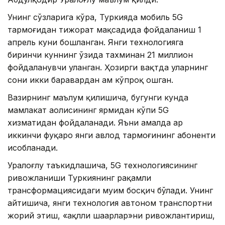
Унинг сўзларига кўра, Туркияда мобиль 5G
тармоғидан тижорат мақсадида фойдаланиш 1
апрель куни бошланган. Янги технологияга
биринчи куннинг ўзида тахминан 21 миллион
фойдаланувчи уланган. Ҳозирги вақтда уларнинг
сони икки баравардан ҳам кўпроқ ошган.
Вазирнинг маълум қилишича, бугунги кунда
мамлакат аҳолисининг ярмидан кўпи 5G
хизматидан фойдаланади. Яъни амалда ҳар
иккинчи фуқаро янги авлод тармоғининг абоненти
ҳисобланади.
Уралоғлу таъкидлашича, 5G технологиясининг
ривожланиши Туркиянинг рақамли
трансформациясидаги муҳим босқич бўлади. Унинг
айтишича, янги технология автоном транспортни
жорий этиш, «ақлли шаҳарлар»ни ривожлантириш,