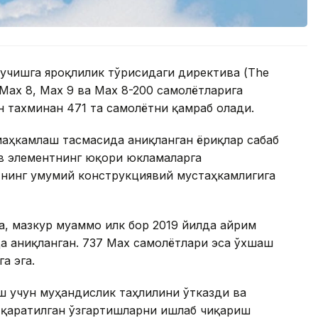
 учишга яроқлилик тўғрисидаги директива (The
7 Max 8, Max 9 ва Max 8-200 самолётларига
н тахминан 471 та самолётни қамраб олади.
маҳкамлаш тасмасида аниқланган ёриқлар сабаб
ив элементнинг юқори юкламаларга
нинг умумий конструкциявий мустаҳкамлигига
, мазкур муаммо илк бор 2019 йилда айрим
да аниқланган. 737 Max самолётлари эса ўхшаш
а эга.
ш учун муҳандислик таҳлилини ўтказди ва
 қаратилган ўзгартишларни ишлаб чиқариш