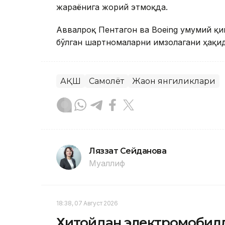
жараёнига жорий этмоқда.
Аввалроқ Пентагон ва Boeing умумий қ
бўлган шартномаларни имзолагани ҳақид
АҚШ
Самолёт
Жаҳон янгиликлари
Ляззат Сейданова
Муаллиф
18:38, 07 Август 2026
Хитойдан электромобилл