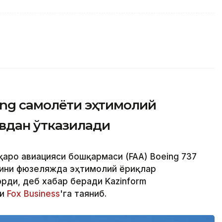
ing самолёти эҳтимолий
увдан ўтказилади
қаро авиацияси бошқармаси (FAA) Boeing 737
ини фюзеляжда эҳтимолий ёриқлар
ди, деб хабар беради Kazinform
ри
Fox Business
'га таяниб.