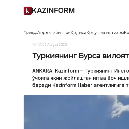
KAZINFORM
Ақорда
Тайинлов
Ҳодиса
Қонун ва интизом
Ко
Тренд:
14:47, 02 Август 2023
Туркиянинг Бурса вилоят
ANKARA. Kazinform – Туркиянинг Инего
ўчоғига яқин жойлашган ип ва ёғоч иш
беради Kazinform Haber агентлигига т