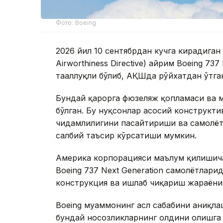
Фото: Boeing
2026 йил 10 сентябрдан кучга кирадиган
Airworthiness Directive) айрим Boeing 73
тааллуқли бўлиб, АҚШда рўйхатдан ўтга
Бундай қарорга фюзеляж қопламаси ва 
бўлган. Бу нуқсонлар асосий конструкт
чидамлилигини пасайтириши ва самолёт
салбий таъсир кўрсатиши мумкин.
Америка корпорацияси маълум қилишича
Boeing 737 Next Generation самолётлари
конструкция ва ишлаб чиқариш жараёниг
Boeing муаммонинг асл сабабини аниқла
бундай носозликларнинг олдини олишга