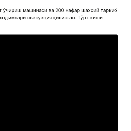
 ўт ўчириш машинаси ва 200 нафар шахсий таркиб
 ходимлари эвакуация қилинган. Тўрт киши