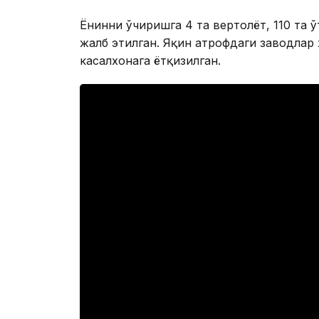
Ёнғинни ўчиришга 4 та вертолёт, 110 та
жалб этилган. Яқин атрофдаги заводлар
касалхонага ётқизилган.