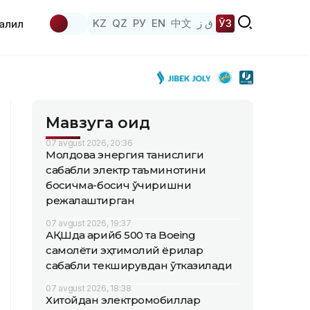
KZ
QZ
РУ
EN
中文
ق ز
ЎЗ
аҳлил
Мавзуга оид
07 avgust 2026, 20:36
Молдова энергия танқислиги
сабабли электр таъминотини
босқичма-босқич ўчиришни
режалаштирган
07 avgust 2026, 19:37
АҚШда қарийб 500 та Boeing
самолёти эҳтимолий ёриқлар
сабабли текширувдан ўтказилади
07 avgust 2026, 18:38
Хитойдан электромобиллар