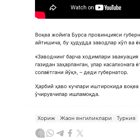
Воқеа жойига Бурса провинцияси губерн
айтишича, бу ҳудудда заводлар кўп ва ён
«Заводнинг барча ходимлари эвакуация 
газидан заҳарланган, улар касалхонага ё
солаётгани йўқ», – деди губернатор.
Ҳарбий ҳаво кучлари иштирокида воқеа 
ўчирувчилар ишламоқда.
Хориж
Жаҳон янгиликлари
Туркия