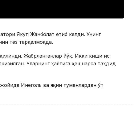
атори Якуп Жанболат етиб келди. Унинг
ғин тез тарқалмоқда.
қилинди. Жабрланганлар йўқ. Икки киши ис
тқизилган. Уларнинг ҳаётига ҳеч нарса таҳдид
жойида Инеголь ва яқин туманлардан ўт