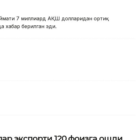
иймати 7 миллиард АҚШ долларидан ортиқ
а хабар берилган эди.
ар экспорти 120 фоизга ошди