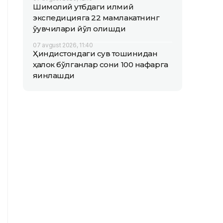
Шимолий қутбдаги илмий
экспедицияга 22 мамлакатнинг
ўқувчилари йўл олишди
07 avgust 2026, 11:40
Ҳиндистондаги сув тошқинидан
ҳалок бўлганлар сони 100 нафарга
яқинлашди