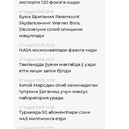
экспорти 120 фоизга ошди
07 avgust 2026, 18:10
Буюк Британия Paramount
Skydanceнинг Warner Bros.
Discoveryни сотиб олишини
маъқуллади
07 avgust 2026, 16:34
NASA космонавтлари фазога чиқди
07 avgust 2026, 14:37
Таиландда ўқувчи мактабда ўқ узди:
етти киши ҳалок бўлди
07 avgust 2026, 13:39
Хитой Марсдан олиб келинадиган
тупроқни ўрганиш учун махсус
лаборатория қуради
07 avgust 2026, 12:38
Туркияда 5G абонентлари сони
44,5 миллионга етди
07 avgust 2026, 12:10