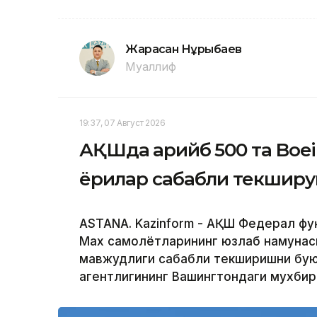
Жарасқан Нұрыбаев
Муаллиф
19:37, 07 Август 2026
АҚШда қарийб 500 та Boe
ёриқлар сабабли текшир
ASTANA. Kazinform - АҚШ Федерал фу
Max самолётларининг юзлаб намунас
мавжудлиги сабабли текширишни буюр
агентлигининг Вашингтондаги мухби