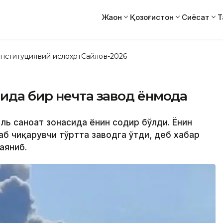
Жаҳон
Қозоғистон
Сиёсат
Т
нституциявий ислоҳот
Сайлов-2026
ида бир нечта завод ёнмоқда
ль саноат зонасида ёнғин содир бўлди. Ёнғин
лаб чиқарувчи тўртта заводга ўтди, деб хабар
аяниб.