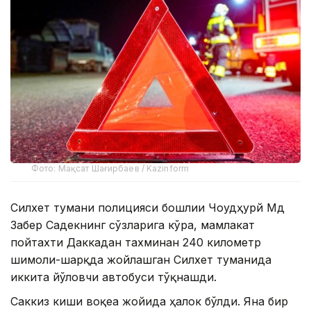
Фото: Мақсат Шағирбаев / Kazinform
Силхет тумани полицияси бошлиғи Чоудҳурй Мд
Забер Садекнинг сўзларига кўра, мамлакат
пойтахти Даккадан тахминан 240 километр
шимоли-шарқда жойлашган Силхет туманида
иккита йўловчи автобуси тўқнашди.
Саккиз киши воқеа жойида ҳалок бўлди. Яна бир