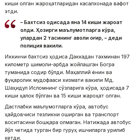
киши олган жароҳатларидан касалхонада вафот
этди.
– Бахтсиз ҳодисада яна 14 киши жароҳат
олди. Ҳозирги маълумотларга кўра,
улардан 2 тасининг аҳволи оғир, – деди
полиция вакили.
Иккинчи бахтсиз ҳодиса Даккадан тахминан 197
километр шимоли-ғарбда жойлашган Богра
туманида содир бўлди. Маҳаллий ёнғин ва
фуқаролик мудофааси хизмати вакили Мд.
Шаҳидул Исломнинг сўзларига кўра, ҳодисада 7
киши ҳалок бўлган ва 15 киши жароҳат олган.
Дастлабки маълумотларга кўра, автобус
ҳайдовчиси тезликни оширган ва транспорт
воситасини бошқара олмаган. Натижада автобус
йўл четида турган бир гуруҳ ишчиларга урилиб
кетди.