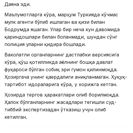
Даяна эди.
Маълумотларга кўра, марҳум Туркияда кўчмас
мулк агенти бўлиб ишлаган ва қизи билан
Бодрумда яшаган. Улар бир неча кун давомида
қариндошлари билан боғланмади, шундан сўнг
полиция уларни қидира бошлади.
Ваколатли органларнинг дастлабки версиясига
кўра, қўш қотилликда аёлнинг бошқа давлат
фуқароси бўлган собиқ эри гумон қилинмоқда.
Ҳозиргача унинг қаердалиги аниқланмаган. Ҳуқуқ-
тартибот идораларига кўра, у хорижга кетган.
Ҳозирда тергов ҳаракатлари олиб борилмоқда.
Ҳалок бўлганларнинг жасадлари тегишли суд-
тиббий экспертизадан ўтказиш учун олиб
кетилган.