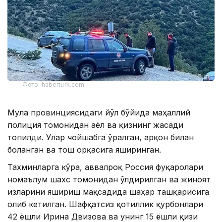
Фото: haberturk.com
Муғла провинциясидаги йўл бўйида маҳаллий
полиция томонидан аёл ва қизнинг жасади
топилди. Улар чойшабга ўралган, арқон билан
боғланган ва тош орқасига яширинган.
Тахминларга кўра, аввалроқ Россия фуқаролари
номаълум шахс томонидан ўлдирилган ва жиноят
изларини яшириш мақсадида шаҳар ташқарисига
олиб кетилган. Шафқатсиз қотиллик қурбонлари
42 ёшли Ирина Двизова ва унинг 15 ёшли қизи