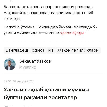
Барча жароҳатланганлар шошилинч равишда
маҳаллий касалхоналар ва клиникаларга олиб
кетилди.
Эслатиб ўтамиз, Таиландда ўқувчи мактабда ўқ
узиши оқибатида етти киши
ҳалок бўлди
.
Бангладеш
Ҳодиса
ЙТҲ
Жаҳон янгиликлари
Бекабат Узаков
Муаллиф
09:00, 08 Август 2026
Ҳаётни сақлаб қолиши мумкин
бўлган рақамли воситалар