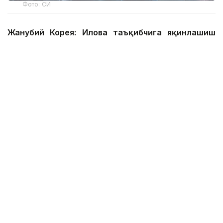
Фото: СИ
Жанубий Корея: Илова таъқибчига яқинлашиш
ҳақида огоҳлантиради
2026 йил 24 июнда Жанубий Корея шахсий
хавфсизлик учун энг сўнгги рақамли воситалардан
бирини ишга туширди.
Ҳукумат иловаси таъқиб қилувчи қурбонларга
электрон билагузук тақишлари шарт бўлган таъқиб
қилувчиларининг жойлашуви ва йўналишини реал
вақт режимида кўриш имконини беради.
Агар таъқибчи маълум масофага яқинлашса,
фойдаланувчи смартфон харитасида уларнинг
жойлашуви ва йўналишини кўриши мумкин.
Илгари жабрланувчилар фақат таъқибчигача
бўлган масофа ҳақида SМS хабарлар олишарди.