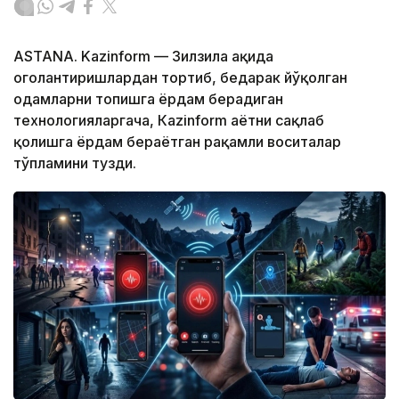
ASTANA. Kazinform — Зилзила ҳақида
огоҳлантиришлардан тортиб, бедарак йўқолган
одамларни топишга ёрдам берадиган
технологияларгача, Кazinform ҳаётни сақлаб
қолишга ёрдам бераётган рақамли воситалар
тўпламини тузди.