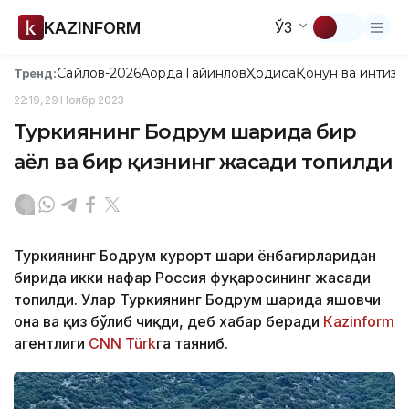
KAZINFORM
ЎЗ
Сайлов-2026
Ақорда
Тайинлов
Ҳодиса
Қонун ва интизо
Тренд:
22:19, 29 Ноябр 2023
Туркиянинг Бодрум шаҳрида бир
аёл ва бир қизнинг жасади топилди
Туркиянинг Бодрум курорт шаҳри ёнбағирларидан
бирида икки нафар Россия фуқаросининг жасади
топилди. Улар Туркиянинг Бодрум шаҳрида яшовчи
она ва қиз бўлиб чиқди, деб хабар беради
Кazinform
агентлиги
CNN Türk
га таяниб.