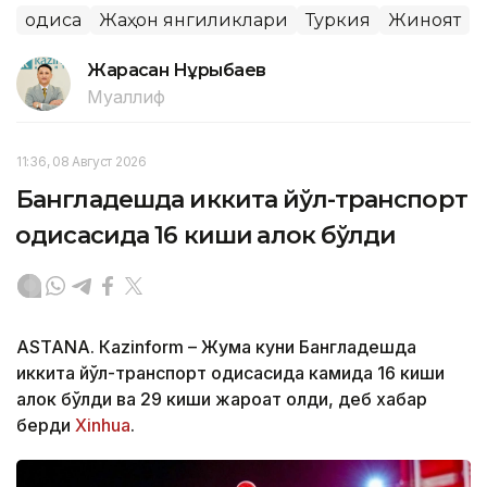
Ҳодиса
Жаҳон янгиликлари
Туркия
Жиноят
Жарасқан Нұрыбаев
Муаллиф
11:36, 08 Август 2026
Бангладешда иккита йўл-транспорт
ҳодисасида 16 киши ҳалок бўлди
ASTANА. Кazinform – Жума куни Бангладешда
иккита йўл-транспорт ҳодисасида камида 16 киши
ҳалок бўлди ва 29 киши жароҳат олди, деб хабар
берди
Xinhua
.