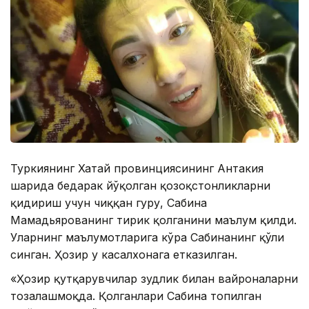
Туркиянинг Хатай провинциясининг Антакия
шаҳрида бедарак йўқолган қозоқстонликларни
қидириш учун чиққан гуруҳ, Сабина
Мамадьярованинг тирик қолганини маълум қилди.
Уларнинг маълумотларига кўра Сабинанинг қўли
синган. Ҳозир у касалхонага етказилган.
«Ҳозир қутқарувчилар зудлик билан вайроналарни
тозалашмоқда. Қолганлари Сабина топилган