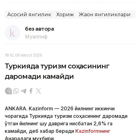
Асосий янгилик
Хориж
Жаҳон янгиликлари
Т
без автора
Муаллиф
18:10, 06 Август 2026
Туркияда туризм соҳасининг
даромади камайди
ANKARA. Kazinform — 2026 йилнинг иккинчи
чорагида Туркияда туризм соҳасининг даромади
ўтган йилнинг шу даврига нисбатан 2,6% га
камайди, деб хабар беради
Kazinformнинг
Анқарадаги мухбири.