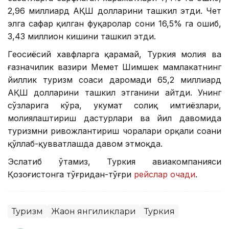
2,96 миллиард АҚШ долларини ташкил этди. Чет
элга сафар қилган фуқаролар сони 16,5% га ошиб,
3,43 миллион кишини ташкил этди.
Геосиёсий хавфларга қарамай, Туркия молия ва
ғазначилик вазири Меҳмет Шимшек мамлакатнинг
йиллик туризм соҳаси даромади 65,2 миллиард
АҚШ долларини ташкил этганини айтди. Унинг
сўзларига кўра, ҳукумат солиқ имтиёзлари,
молиялаштириш дастурлари ва йил давомида
туризмни ривожлантириш чоралари орқали соҳани
қўллаб-қувватлашда давом этмоқда.
Эслатиб ўтамиз, Туркия авиакомпанияси
Қозоғистонга тўғридан-тўғри
рейслар очади
.
Туризм
Жаҳон янгиликлари
Туркия