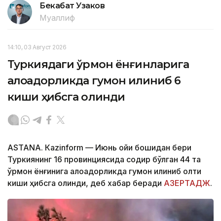
Бекабат Узаков
Муаллиф
14:10, 03 Август 2026
Туркиядаги ўрмон ёнғинларига
алоқадорликда гумон қилиниб 6
киши ҳибсга олинди
ASTANА. Кazinform — Июнь ойи бошидан бери
Туркиянинг 16 провинциясида содир бўлган 44 та
ўрмон ёнғинига алоқадорликда гумон қилиниб олти
киши ҳибсга олинди, деб хабар беради
АЗЕРТАДЖ
.