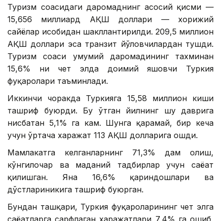
Туризм соҳасидаги даромаднинг асосий қисми —
15,656 миллиард АҚШ доллари — хорижий
сайёҳлар ҳисобидан шакллантирилди. 209,5 миллион
АҚШ доллари эса транзит йўловчилардан тушди.
Туризм соҳаси умумий даромадининг тахминан
15,6% ни чет элда доимий яшовчи Туркия
фуқаролари таъминлади.
Иккинчи чоракда Туркияга 15,58 миллион киши
ташриф буюрди. Бу ўтган йилнинг шу даврига
нисбатан 5,1% га кам. Шунга қарамай, бир кеча
учун ўртача харажат 113 АҚШ долларига ошди.
Мамлакатга келганларнинг 71,3% дам олиш,
кўнгилочар ва маданий тадбирлар учун саёҳат
қилишган. Яна 16,6% қариндошлари ва
дўстлариникига ташриф буюрган.
Бундан ташқари, Туркия фуқароларининг чет элга
саёҳатларга сарфлаган харажатлари 7,4% га ошиб,