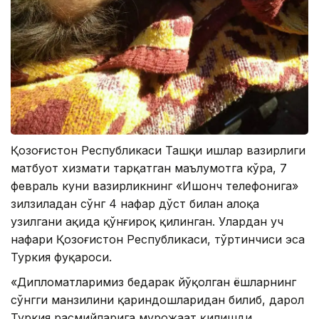
Қозоғистон Республикаси Ташқи ишлар вазирлиги
матбуот хизмати тарқатган маълумотга кўра, 7
февраль куни вазирликнинг «Ишонч телефонига»
зилзиладан сўнг 4 нафар дўст билан алоқа
узилгани ҳақида қўнғироқ қилинган. Улардан уч
нафари Қозоғистон Республикаси, тўртинчиси эса
Туркия фуқароси.
«Дипломатларимиз бедарак йўқолган ёшларнинг
сўнгги манзилини қариндошларидан билиб, дарҳол
Туркия расмийларига мурожаат қилишди.