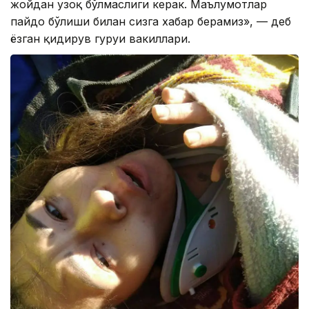
жойдан узоқ бўлмаслиги керак. Маълумотлар
пайдо бўлиши билан сизга хабар берамиз», — деб
ёзган қидирув гуруҳи вакиллари.