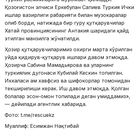
Қозоғистон элчиси Еркебулан Сапиев Туркия Ички
ишлар вазирлиги раҳбарияти билан музокаралар
олиб борди, натижада бир гуруҳ қутқарувчилар
Хатай провинциясининг Антакия шаҳридаги қайд
этилган манзилга жўнатилди.
Ҳозир қутқарувчиларимиз охирги марта кўрилган
уйда қидирув-қутқарув ишлари давом этмоқда.
Ҳозирча Сабина Мамадьярова ва уларнинг
туркиялик дугонаси Кубилай Кескин топилган.
Иккаласи ҳам хавфсиз ва шифокорлар томонидан
текширилиши керак. Иш давом этмоқда. Қолган
болалар эсон-омон топилади деган умиддамиз»,
— дейилади агентлик хабарида.
Фото: t.me/rescuekz
Муаллиф: Есимжан Нақтибай