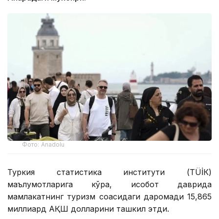
Фото: Anadolu
Туркия статистика институти (ТÜİК)
маълумотларига кўра, ҳисобот даврида
мамлакатнинг туризм соҳасидаги даромади 15,865
миллиард АҚШ долларини ташкил этди.