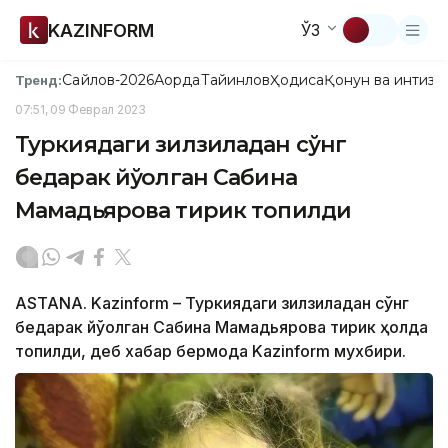
KAZINFORM
ЎЗ
Сайлов-2026
Ақорда
Тайинлов
Ҳодиса
Қонун ва интизо
Тренд:
07:51, 09 Феврал 2023
Туркиядаги зилзиладан сўнг
бедарак йўқолган Сабина
Мамадьярова тирик топилди
ASTANA. Kazinform – Туркиядаги зилзиладан сўнг
бедарак йўқолган Сабина Мамадьярова тирик ҳолда
топилди, деб хабар бермоқда Kazinform мухбири.