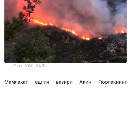
Фото: АЗЕРТАДЖ
Мамлакат адлия вазири Акин Гюрлекнинг
сўзларига кўра, сўнгги икки ой ичида ўрмон
ёнғинларига алоқадорликда гумон қилиниб жами
29 киши аниқланган. 6 киши ҳибсга олинган ва яна
6 кишининг иши бўйича суд қарори тез орада
эълон қилинади. 9 кишига маъмурий назорат
чоралари қўлланилди. Қолган гумондорлар