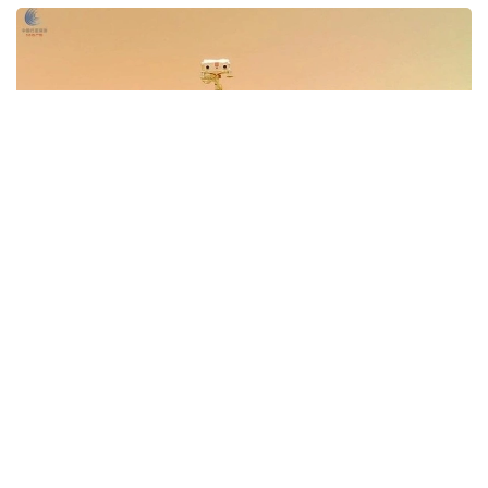
Фото: Xinhua
Иншоот Аньхой вилоятининг Хэфэй шаҳрида
жойлашган Чуқур коинотни тадқиқ этиш илмий-
технологик шаҳарчасининг биринчи босқичи
ҳудудида барпо этилади. Лаборатория
фаолиятининг бир қисмини Чуқур коинотни тадқиқ
этиш лабораторияси (DSEL) амалга оширади.