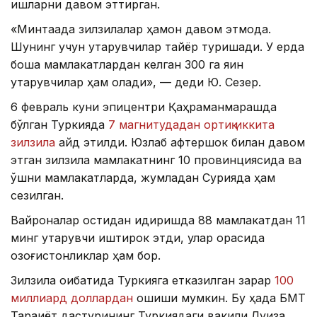
ишларни давом эттирган.
«Минтақада зилзилалар ҳамон давом этмоқда.
Шунинг учун қутқарувчилар тайёр туришади. У ерда
бошқа мамлакатлардан келган 300 га яқин
қутқарувчилар ҳам қолади», — деди Ю. Сезер.
6 февраль куни эпицентри Қаҳраманмарашда
бўлган Туркияда
7 магнитудадан ортиқ иккита
зилзила
қайд этилди. Юзлаб афтершок билан давом
этган зилзила мамлакатнинг 10 провинциясида ва
қўшни мамлакатларда, жумладан Сурияда ҳам
сезилган.
Вайроналар остидан қидиришда 88 мамлакатдан 11
минг қутқарувчи иштирок этди, улар орасида
қозоғистонликлар ҳам бор.
Зилзила оқибатида Туркияга етказилган зарар
100
миллиард доллардан
ошиши мумкин. Бу ҳақда БМТ
Тараққиёт дастурининг Туркиядаги вакили Луиза