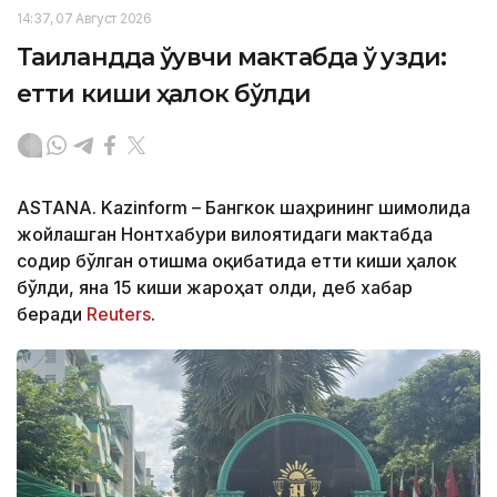
14:37, 07 Август 2026
Таиландда ўқувчи мактабда ўқ узди:
етти киши ҳалок бўлди
ASTANA. Kazinform – Бангкок шаҳрининг шимолида
жойлашган Нонтхабури вилоятидаги мактабда
содир бўлган отишма оқибатида етти киши ҳалок
бўлди, яна 15 киши жароҳат олди, деб хабар
беради
Reuters
.