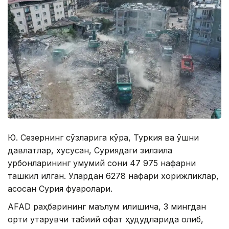
Ю. Сезернинг сўзларига кўра, Туркия ва қўшни
давлатлар, хусусан, Суриядаги зилзила
қурбонларининг умумий сони 47 975 нафарни
ташкил қилган. Улардан 6278 нафари хорижликлар,
асосан Сурия фуқаролари.
AFAD раҳбарининг маълум қилишича, 3 мингдан
ортиқ қутқарувчи табиий офат ҳудудларида қолиб,