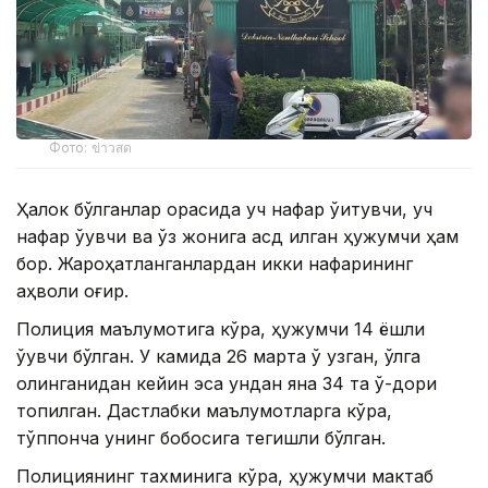
Фото: ข่าวสด
Ҳалок бўлганлар орасида уч нафар ўқитувчи, уч
нафар ўқувчи ва ўз жонига қасд қилган ҳужумчи ҳам
бор. Жароҳатланганлардан икки нафарининг
аҳволи оғир.
Полиция маълумотига кўра, ҳужумчи 14 ёшли
ўқувчи бўлган. У камида 26 марта ўқ узган, қўлга
олинганидан кейин эса ундан яна 34 та ўқ-дори
топилган. Дастлабки маълумотларга кўра,
тўппонча унинг бобосига тегишли бўлган.
Полициянинг тахминига кўра, ҳужумчи мактаб