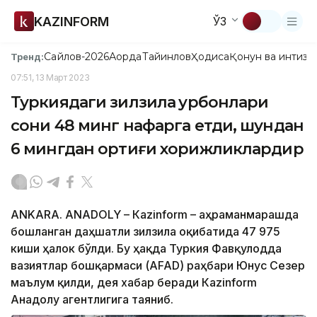
KAZINFORM
ЎЗ
Сайлов-2026
Ақорда
Тайинлов
Ҳодиса
Қонун ва интизо
Тренд:
07:51, 13 Март 2023
Туркиядаги зилзила қурбонлари
сони 48 минг нафарга етди, шундан
6 мингдан ортиғи хорижликлардир
АNKARA. АNADOLY – Кazinform – Қаҳраманмарашда
бошланган даҳшатли зилзила оқибатида 47 975
киши ҳалок бўлди. Бу ҳақда Туркия Фавқулодда
вазиятлар бошқармаси (AFAD) раҳбари Юнус Сезер
маълум қилди, дея хабар беради Кazinform
Анадолу агентлигига таяниб.