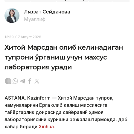
Ляззат Сейданова
Муаллиф
13:39, 07 Август 2026
Хитой Марсдан олиб келинадиган
тупроқни ўрганиш учун махсус
лаборатория қуради
ASTANA. Kazinform — Хитой Марсдан тупроқ
намуналарини Ерга олиб келиш миссиясига
тайёргарлик доирасида сайёравий ҳимоя
лабораториясини қуришни режалаштирмоқда, деб
хабар беради
Xinhua
.