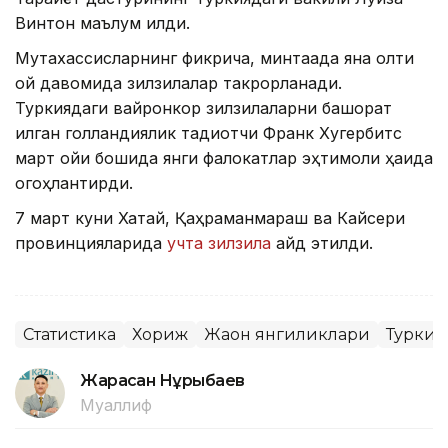
Винтон маълум қилди.
Мутахассисларнинг фикрича, минтақада яна олти
ой давомида зилзилалар такрорланади.
Туркиядаги вайронкор зилзилаларни башорат
қилган голландиялик тадқиқотчи Франк Хугербитс
март ойи бошида янги фалокатлар эҳтимоли ҳақида
огоҳлантирди.
7 март куни Хатай, Қаҳраманмараш ва Кайсери
провинцияларида
учта зилзила
қайд этилди.
Статистика
Хориж
Жаҳон янгиликлари
Туркия
Жарасқан Нұрыбаев
Муаллиф