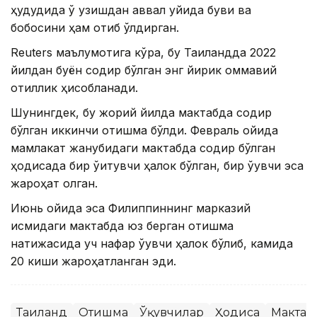
ҳудудида ўқ узишдан аввал уйида буви ва
бобосини ҳам отиб ўлдирган.
Reuters маълумотига кўра, бу Таиландда 2022
йилдан буён содир бўлган энг йирик оммавий
қотиллик ҳисобланади.
Шунингдек, бу жорий йилда мактабда содир
бўлган иккинчи отишма бўлди. Февраль ойида
мамлакат жанубидаги мактабда содир бўлган
ҳодисада бир ўқитувчи ҳалок бўлган, бир ўқувчи эса
жароҳат олган.
Июнь ойида эса Филиппиннинг марказий
қисмидаги мактабда юз берган отишма
натижасида уч нафар ўқувчи ҳалок бўлиб, камида
20 киши жароҳатланган эди.
Таиланд
Отишма
Ўқувчилар
Ҳодиса
Мактаб