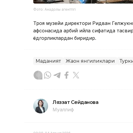
Фото: Анадолы агенттігі
Троя музейи директори Ридван Гелжукни
афсонасида ҳарбий ҳийла сифатида тасви
ёдгорликлардан биридир.
Маданият
Жаҳон янгиликлари
Турк
Ляззат Сейданова
Муаллиф