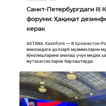
09:08, 04 Август 2026
Санкт-Петербургдаги III
форуми: Ҳақиқат дезинф
керак
ASTANА. Кazinform — III Қозоғистон-
маконидаги долзарб муаммоларни му
йўналишларини аниқлаш учун медиа ҳ
мутахассисларни бирлаштирди.