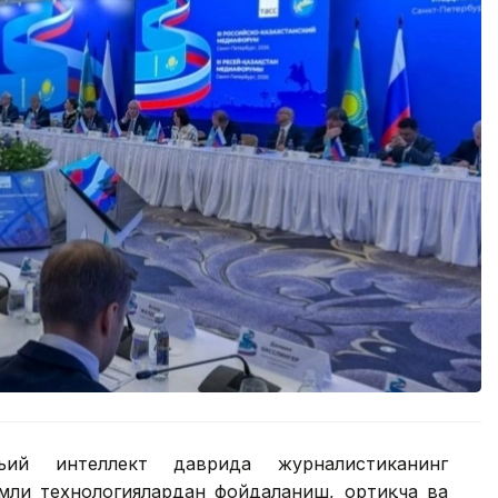
ъий интеллект даврида журналистиканинг
амли технологиялардан фойдаланиш, ортиқча ва