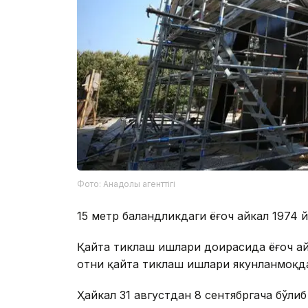
Фото: Анадолы агенттігі
15 метр баландликдаги ёғоч ҳайкал 1974 
Қайта тиклаш ишлари доирасида ёғоч ҳа
отни қайта тиклаш ишлари якунланмоқд
Ҳайкал 31 августдан 8 сентябргача бўли