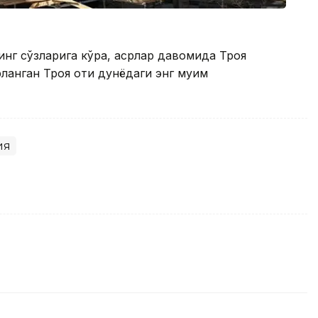
нг сўзларига кўра, асрлар давомида Троя
рланган Троя оти дунёдаги энг муҳим
ия