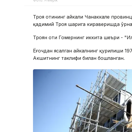
Фото: Freepik
Троя отининг ҳайкали Чанаккале провин
қадимий Троя шаҳрига кираверишда ўрна
Троян оти Гомернинг иккита шеъри - "Ил
Ёғочдан ясалган ҳайкалнинг қурилиши 1
Акшитнинг таклифи билан бошланган.