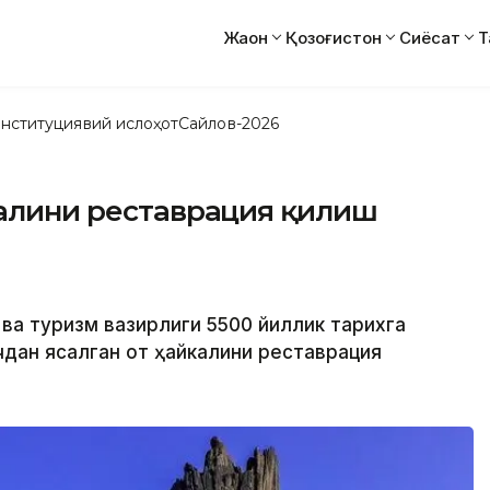
Жаҳон
Қозоғистон
Сиёсат
Т
нституциявий ислоҳот
Сайлов-2026
калини реставрация қилиш
 ва туризм вазирлиги 5500 йиллик тарихга
чдан ясалган от ҳайкалини реставрация