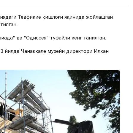
циядаги Тевфикие қишлоғи яқинида жойлашган
тилган.
иада" ва "Одиссея" туфайли кенг танилган.
973 йилда Чанаккале музейи директори Илхан