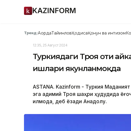
KAZINFORM
Ақорда
Тайинлов
Ҳодиса
Қонун ва интизом
Ко
Тренд:
12:35, 25 Август 2024
Туркиядаги Троя оти ҳай
ишлари якунланмоқда
ASTANA. Kazinform - Туркия Маданият
эга қадимий Троя шаҳри ҳудудида ёғо
қилмоқда, деб ёзади Анадолу.