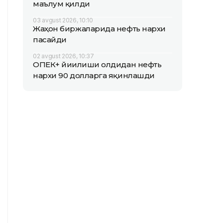
маълум қилди
03 avgust 2026, 10:10
Жаҳон биржаларида нефть нархи
пасайди
02 avgust 2026, 10:37
ОПEК+ йиғилиши олдидан нефть
нархи 90 долларга яқинлашди