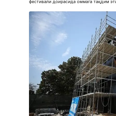
фестивали доирасида оммага тақдим эт