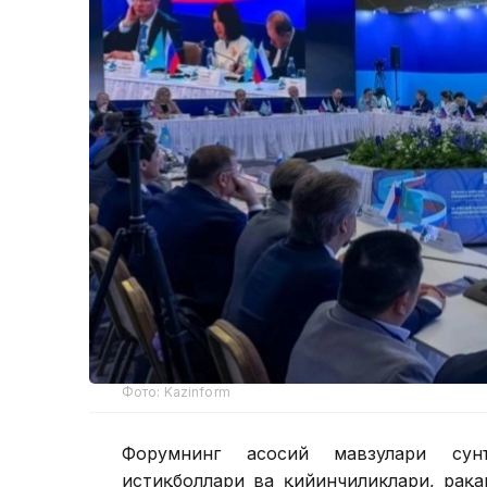
Фото: Kazinform
Форумнинг асосий мавзулари сун
истиқболлари ва қийинчиликлари, рақ