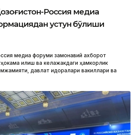
 Қозоғистон-Россия медиа
ормациядан устун бўлиши
Россия медиа форуми замонавий ахборот
ҳокама қилиш ва келажакдаги ҳамкорлик
амжамияти, давлат идоралари вакиллари ва