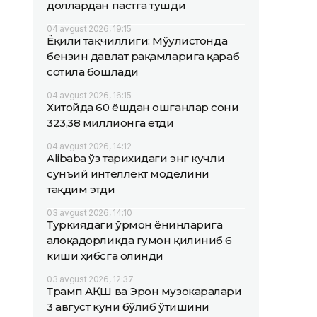
доллардан пастга тушди
04 avgust 2026, 19:15
Ёқилғи тақчиллиги: Мўғулистонда
бензин давлат рақамларига қараб
сотила бошлади
04 avgust 2026, 16:15
Хитойда 60 ёшдан ошганлар сони
323,38 миллионга етди
04 avgust 2026, 14:12
Alibaba ўз тарихидаги энг кучли
сунъий интеллект моделини
тақдим этди
03 avgust 2026, 14:10
Туркиядаги ўрмон ёнғинларига
алоқадорликда гумон қилиниб 6
киши ҳибсга олинди
03 avgust 2026, 12:37
Трамп АҚШ ва Эрон музокаралари
3 август куни бўлиб ўтишини