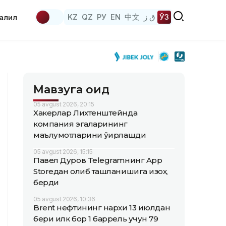
KZ
QZ
РУ
EN
中文
ق ز
ЎЗ
аҳлил
Мавзуга оид
05 avgust 2026, 20:15
Хакерлар Лихтенштейнда
компания эгаларининг
маълумотларини ўғирлашди
05 avgust 2026, 15:15
Павел Дуров Telegramнинг App
Storeдан олиб ташланишига изоҳ
берди
05 avgust 2026, 10:36
Brent нефтининг нархи 13 июлдан
бери илк бор 1 баррель учун 79