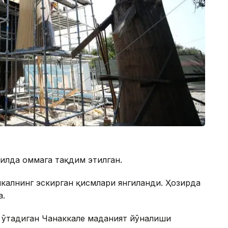
йилда оммага тақдим этилган.
йкалнинг эскирган қисмлари янгиланди. Ҳозирда
а.
б ўтадиган Чанаккале маданият йўналиши