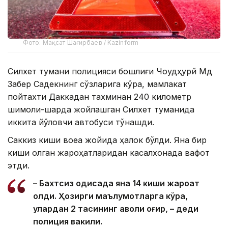
Фото: Мақсат Шағирбаев / Kazinform
Силхет тумани полицияси бошлиғи Чоудҳурй Мд
Забер Садекнинг сўзларига кўра, мамлакат
пойтахти Даккадан тахминан 240 километр
шимоли-шарқда жойлашган Силхет туманида
иккита йўловчи автобуси тўқнашди.
Саккиз киши воқеа жойида ҳалок бўлди. Яна бир
киши олган жароҳатларидан касалхонада вафот
этди.
– Бахтсиз ҳодисада яна 14 киши жароҳат
олди. Ҳозирги маълумотларга кўра,
улардан 2 тасининг аҳволи оғир, – деди
полиция вакили.