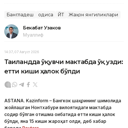
Бангладеш
Ҳодиса
ЙТҲ
Жаҳон янгиликлари
Бекабат Узаков
Муаллиф
14:37, 07 Август 2026
Таиландда ўқувчи мактабда ўқ узди:
етти киши ҳалок бўлди
ASTANA. Kazinform – Бангкок шаҳрининг шимолида
жойлашган Нонтхабури вилоятидаги мактабда
содир бўлган отишма оқибатида етти киши ҳалок
бўлди, яна 15 киши жароҳат олди, деб хабар