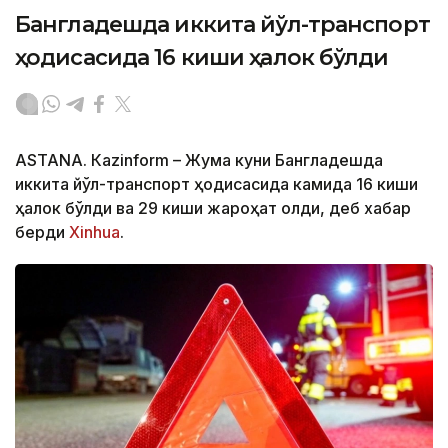
Бангладешда иккита йўл-транспорт
ҳодисасида 16 киши ҳалок бўлди
ASTANА. Кazinform – Жума куни Бангладешда
иккита йўл-транспорт ҳодисасида камида 16 киши
ҳалок бўлди ва 29 киши жароҳат олди, деб хабар
берди
Xinhua
.