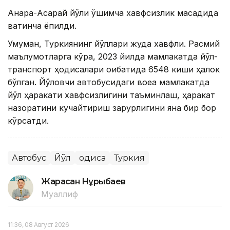
Анқара-Ақсарай йўли қўшимча хавфсизлик мақсадида
вақтинча ёпилди.
Умуман, Туркиянинг йўллари жуда хавфли. Расмий
маълумотларга кўра, 2023 йилда мамлакатда йўл-
транспорт ҳодисалари оқибатида 6548 киши ҳалок
бўлган. Йўловчи автобусидаги воқеа мамлакатда
йўл ҳаракати хавфсизлигини таъминлаш, ҳаракат
назоратини кучайтириш зарурлигини яна бир бор
кўрсатди.
Автобус
Йўл
Ҳодиса
Туркия
Жарасқан Нұрыбаев
Муаллиф
11:36, 08 Август 2026