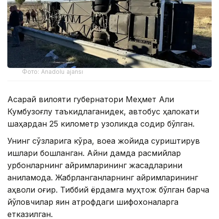
Фото: Anadolu ajansı
Ақсарай вилояти губернатори Меҳмет Али
Кумбузоғлу таъкидлаганидек, автобус ҳалокати
шаҳардан 25 километр узоқликда содир бўлган.
Унинг сўзларига кўра, воқеа жойида суриштирув
ишлари бошланган. Айни дамда расмийлар
қурбонларнинг айримларининг жасадларини
аниқламоқда. Жабрланганларнинг айримларининг
аҳволи оғир. Тиббий ёрдамга муҳтож бўлган барча
йўловчилар яқин атрофдаги шифохоналарга
етказилган.