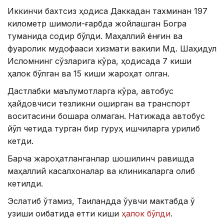
Иккинчи бахтсиз ҳодиса Даккадан тахминан 197
километр шимоли-ғарбда жойлашган Богра
туманида содир бўлди. Маҳаллий ёнғин ва
фуқаролик мудофааси хизмати вакили Мд. Шаҳидул
Исломнинг сўзларига кўра, ҳодисада 7 киши
ҳалок бўлган ва 15 киши жароҳат олган.
Дастлабки маълумотларга кўра, автобус
ҳайдовчиси тезликни оширган ва транспорт
воситасини бошқара олмаган. Натижада автобус
йўл четида турган бир гуруҳ ишчиларга урилиб
кетди.
Барча жароҳатланганлар шошилинч равишда
маҳаллий касалхоналар ва клиникаларга олиб
кетилди.
Эслатиб ўтамиз, Таиландда ўқувчи мактабда ўқ
узиши оқибатида етти киши
ҳалок бўлди
.