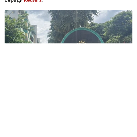
беради
Reuters
.
Фото: ข่าวสด
Ҳалок бўлганлар орасида уч нафар ўқитувчи, уч
нафар ўқувчи ва ўз жонига қасд қилган ҳужумчи ҳам
бор. Жароҳатланганлардан икки нафарининг
аҳволи оғир.