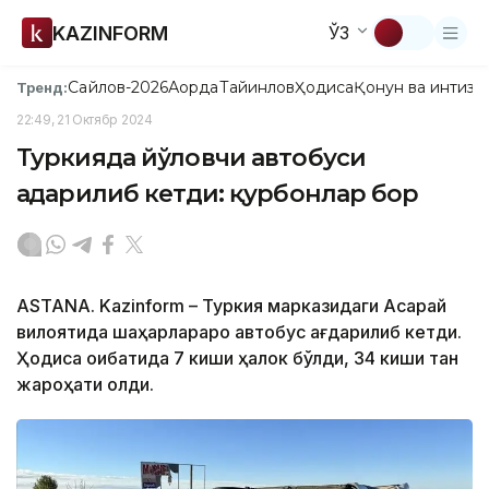
KAZINFORM
ЎЗ
Сайлов-2026
Ақорда
Тайинлов
Ҳодиса
Қонун ва интизо
Тренд:
22:49, 21 Октябр 2024
Туркияда йўловчи автобуси
ағдарилиб кетди: қурбонлар бор
ASTANA. Kazinform – Туркия марказидаги Ақсарай
вилоятида шаҳарлараро автобус ағдарилиб кетди.
Ҳодиса оқибатида 7 киши ҳалок бўлди, 34 киши тан
жароҳати олди.