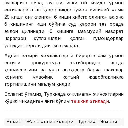
сўзларига кўра, сўнгги икки ой ичида ўрмон
ёнғинларига алоқадорликда гумон қилиниб жами
29 киши аниқланган. 6 киши ҳибсга олинган ва яна
6 кишининг иши бўйича суд қарори тез орада
эълон қилинади. 9 кишига маъмурий назорат
чоралари қўлланилди. Қолган гумондорлар
устидан тергов давом этмоқда.
Адлия вазири мамлакатдаги бирорта ҳам ўрмон
ёнғини прокуратура эътиборидан четда
қолмаслигини ва унга алоқадор барча шахслар
қонунга мувофиқ қатъий жавобгарликка
тортилишини маълум қилди.
Эслатиб ўтамиз, Туркияда очилмаган жиноятларни
кўриб чиқадиган янги бўлим
ташкил этилади
.
Ёнғин
Жаҳон янгиликлари
Туркия
Жиноят
С