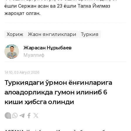
ёшли Сержан Ҳасан ва 23 ёшли Талха Йилмаз
жароҳат олган.
Хориж
Жаҳон янгиликлари
Туркия
Жарасқан Нұрыбаев
Муаллиф
14:10, 03 Август 2026
Туркиядаги ўрмон ёнғинларига
алоқадорликда гумон қилиниб 6
киши ҳибсга олинди