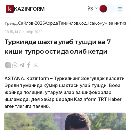
KAZINFORM
ЎЗ
Сайлов-2026
Ақорда
Тайинлов
Ҳодиса
Қонун ва интизо
Тренд:
08:15, 14 Сентябр 2023
Туркияда шахта қулаб тушди ва 7
киши тупроқ остида қолиб кетди
ASTANA. Kazinform – Туркиянинг Зонгулдак вилояти
Эрели туманида кўмир шахтаси қулаб тушди. Воқеа
жойида полиция, қутқарувчилар ва шифокорлар
ишламоқда, дея хабар беради Kazinform TRT Haber
агентлигига таяниб.