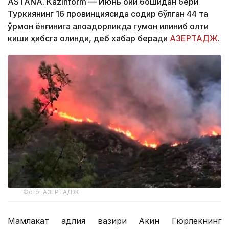
ASTANА. Кazinform — Июнь ойи бошидан бери
Туркиянинг 16 провинциясида содир бўлган 44 та
ўрмон ёнғинига алоқадорликда гумон қилиниб олти
киши ҳибсга олинди, деб хабар беради
АЗЕРТАДЖ
.
Фото: АЗЕРТАДЖ
Мамлакат адлия вазири Акин Гюрлекнинг