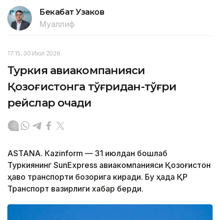
Бекабат Узаков
Муаллиф
17:15, 30 Июл 2026
Туркия авиакомпанияси
Қозоғистонга тўғридан-тўғри
рейслар очади
ASTANА. Кazinform — 31 июлдан бошлаб
Туркиянинг SunExpress авиакомпанияси Қозоғистон
ҳаво транспорти бозорига киради. Бу ҳақда ҚР
Транспорт вазирлиги хабар берди.