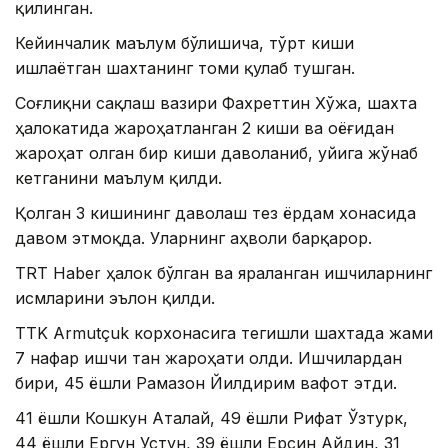
қилинган.
Кейинчалик маълум бўлишича, тўрт киши
ишлаётган шахтанинг томи қулаб тушган.
Соғлиқни сақлаш вазири Фахреттин Хўжа, шахта
ҳалокатида жароҳатланган 2 киши ва оёғидан
жароҳат олган бир киши даволаниб, уйига жўнаб
кетганини маълум қилди.
Қолган 3 кишининг даволаш тез ёрдам хонасида
давом этмоқда. Уларнинг аҳволи барқарор.
TRT Haber ҳалок бўлган ва яраланган ишчиларнинг
исмларини эълон қилди.
TTK Armutçuk корхонасига тегишли шахтада жами
7 нафар ишчи тан жароҳати олди. Ишчилардан
бири, 45 ёшли Рамазон Йилдирим вафот этди.
41 ёшли Кошкун Аталай, 49 ёшли Рифат Ўзтурк,
44 ёшли Ергун Устун, 39 ёшли Ерсин Айдин, 31