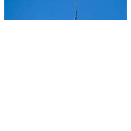
Фото: Мақсат Шағирбаев/ Kazinform
Вазирлик маълумотларига кўра, авиакомпания
Алмати — Измир йўналиши бўйича тўғридан-
тўғри мунтазам йўловчи рейсларини амалга
оширишни бошлайди.
Рейслар ҳафтасига икки марта — сешанба ва жума
кунлари — Boeing 737 самолётларида амалга
оширилади.