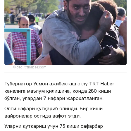
Фото: trthaber.com
Губернатор Усмон Ҳажибекташ оглу TRT Haber
каналига маълум қилишича, конда 280 киши
бўлган, улардан 7 нафари жароҳатланган.
Олти нафари қутқариб олинди. Бир киши
вайроналар остида вафот этди.
Уларни қутқариш учун 75 киши сафарбар