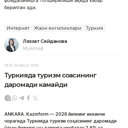
фойдаланишга топширилиши ҳақида хабар
берилган эди.
Интернет
Жаҳон янгиликлари
Туркия
Ляззат Сейданова
Муаллиф
18:10, 06 Август 2026
Туркияда туризм соҳасининг
даромади камайди
ANKARA. Kazinform — 2026 йилнинг иккинчи
чорагида Туркияда туризм соҳасининг даромади
ўтган йилнинг шу даврига нисбатан 2,6% га