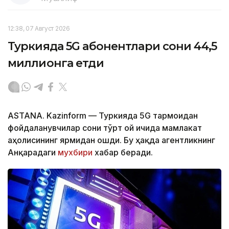
12:38, 07 Август 2026
Туркияда 5G абонентлари сони 44,5
миллионга етди
ASTANA. Kazinform — Туркияда 5G тармоғидан
фойдаланувчилар сони тўрт ой ичида мамлакат
аҳолисининг ярмидан ошди. Бу ҳақда агентликнинг
Анқарадаги
мухбири
хабар беради.