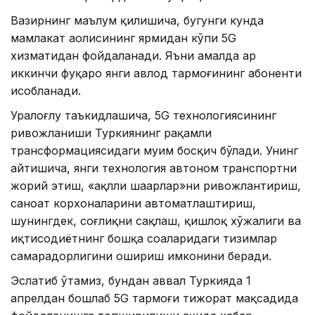
Вазирнинг маълум қилишича, бугунги кунда
мамлакат аҳолисининг ярмидан кўпи 5G
хизматидан фойдаланади. Яъни амалда ҳар
иккинчи фуқаро янги авлод тармоғининг абоненти
ҳисобланади.
Уралоғлу таъкидлашича, 5G технологиясининг
ривожланиши Туркиянинг рақамли
трансформациясидаги муҳим босқич бўлади. Унинг
айтишича, янги технология автоном транспортни
жорий этиш, «ақлли шаҳарлар»ни ривожлантириш,
саноат корхоналарини автоматлаштириш,
шунингдек, соғлиқни сақлаш, қишлоқ хўжалиги ва
иқтисодиётнинг бошқа соҳаларидаги тизимлар
самарадорлигини ошириш имконини беради.
Эслатиб ўтамиз, бундан аввал Туркияда 1
апрелдан бошлаб 5G тармоғи тижорат мақсадида