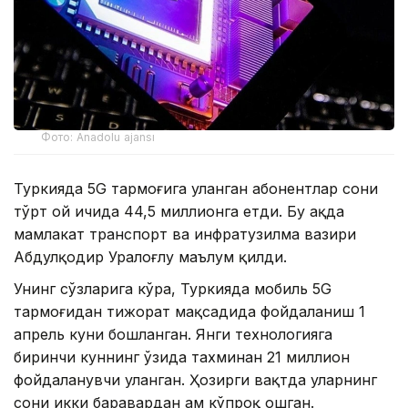
Фото: Anadolu ajansı
Туркияда 5G тармоғига уланган абонентлар сони
тўрт ой ичида 44,5 миллионга етди. Бу ҳақда
мамлакат транспорт ва инфратузилма вазири
Абдулқодир Уралоғлу маълум қилди.
Унинг сўзларига кўра, Туркияда мобиль 5G
тармоғидан тижорат мақсадида фойдаланиш 1
апрель куни бошланган. Янги технологияга
биринчи куннинг ўзида тахминан 21 миллион
фойдаланувчи уланган. Ҳозирги вақтда уларнинг
сони икки баравардан ҳам кўпроқ ошган.