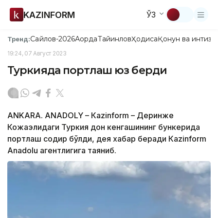
KAZINFORM
ЎЗ
Сайлов-2026
Ақорда
Тайинлов
Ҳодиса
Қонун ва интизо
Тренд:
19:24, 07 Август 2023
Туркияда портлаш юз берди
АNKARA. АNADOLY – Кazinform – Деринже
Кожаэлидаги Туркия дон кенгашининг бункерида
портлаш содир бўлди, дея хабар беради Кazinform
Anadolu агентлигига таяниб.