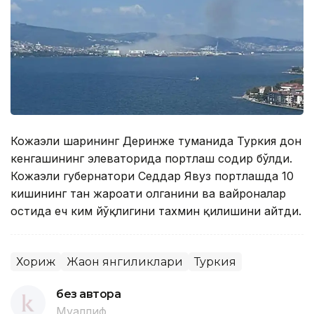
Кожаэли шаҳрининг Деринже туманида Туркия дон
кенгашининг элеваторида портлаш содир бўлди.
Кожаэли губернатори Седдар Явуз портлашда 10
кишининг тан жароҳати олганини ва вайроналар
остида ҳеч ким йўқлигини тахмин қилишини айтди.
Хориж
Жаҳон янгиликлари
Туркия
без автора
Муаллиф