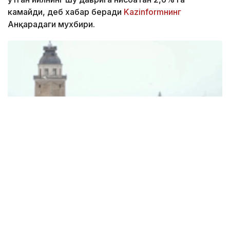
камайди, деб хабар беради
Kazinformнинг
Анқарадаги мухбири.
Фото: Anadolu
Туркия статистика институти (ТÜİК)
маълумотларига кўра, ҳисобот даврида