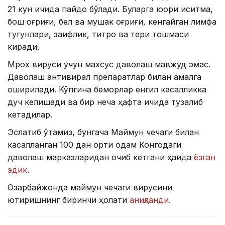
21 кун ичида пайдо бўлади. Буларга юқори иситма,
бош оғриғи, бел ва мушак оғриғи, кенгайган лимфа
тугунлари, заифлик, титроқ ва тери тошмаси
киради.
Mpox вируси учун махсус даволаш мавжуд эмас.
Даволаш антивирал препаратлар билан амалга
оширилади. Кўпгина беморлар енгил касалликка
дуч келишади ва бир неча ҳафта ичида тузалиб
кетадилар.
Эслатиб ўтамиз, бунгача Маймун чечаги билан
касалланган 100 дан ортиқ одам Конгодаги
даволаш марказларидан қочиб кетгани ҳақида
ёзган
эдик
.
Озарбайжонда маймун чечаги вирусини
юқтиришнинг биринчи ҳолати
аниқланди
.