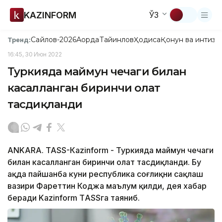
KAZINFORM
ЎЗ
Сайлов-2026
Ақорда
Тайинлов
Ҳодиса
Қонун ва интизо
Тренд:
16:45, 30 Июн 2022
Туркияда маймун чечаги билан
касалланган биринчи ҳолат
тасдиқланди
АNKARA. ТАSS-Кazinform - Туркияда маймун чечаги
билан касалланган биринчи ҳолат тасдиқланди. Бу
ҳақда пайшанба куни республика соғлиқни сақлаш
вазири Фаҳреттин Коджа маълум қилди, дея хабар
беради Kazinform ТASSга таяниб.