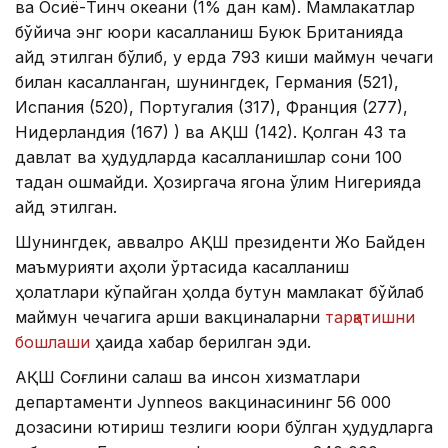
ва Осиё-Тинч океани (1% дан кам). Мамлакатлар
бўйича энг юқори касалланиш Буюк Британияда
қайд этилган бўлиб, у ерда 793 киши маймун чечаги
билан касалланган, шунингдек, Германия (521),
Испания (520), Португалия (317), Франция (277),
Нидерландия (167) ) ва АҚШ (142). Қолган 43 та
давлат ва ҳудудларда касалланишлар сони 100
тадан ошмайди. Ҳозиргача ягона ўлим Нигерияда
қайд этилган.
Шунингдек, аввалроқ АҚШ президенти Жо Байден
маъмурияти аҳоли ўртасида касалланиш
ҳолатлари кўпайган ҳолда бутун мамлакат бўйлаб
маймун чечагига қарши вакциналарни
тарқатишни
бошлаши
ҳақида хабар берилган эди.
АҚШ Соғлиқни сақлаш ва инсон хизматлари
департаменти Jynneos вакцинасининг 56 000
дозасини юқтириш тезлиги юқори бўлган ҳудудларга