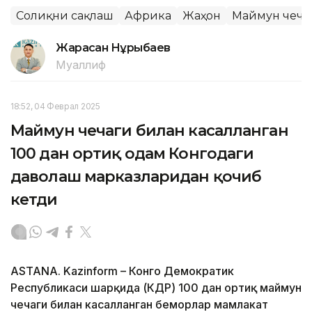
Соғлиқни сақлаш
Африка
Жаҳон
Маймун чеча
Жарасқан Нұрыбаев
Муаллиф
18:52, 04 Феврал 2025
Маймун чечаги билан касалланган
100 дан ортиқ одам Конгодаги
даволаш марказларидан қочиб
кетди
ASTANA. Kazinform – Конго Демократик
Республикаси шарқида (КДР) 100 дан ортиқ маймун
чечаги билан касалланган беморлар мамлакат