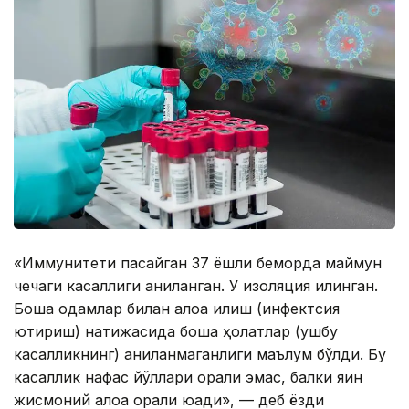
«Иммунитети пасайган 37 ёшли беморда маймун
чечаги касаллиги аниқланган. У изоляция қилинган.
Бошқа одамлар билан алоқа қилиш (инфектсия
юқтириш) натижасида бошқа ҳолатлар (ушбу
касалликнинг) аниқланмаганлиги маълум бўлди. Бу
касаллик нафас йўллари орқали эмас, балки яқин
жисмоний алоқа орқали юқади», — деб ёзди