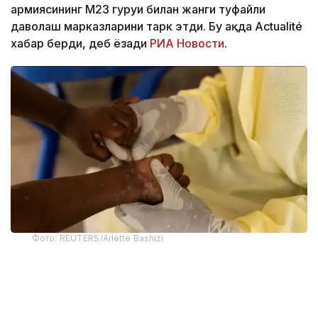
армиясининг М23 гуруҳи билан жанги туфайли
даволаш марказларини тарк этди. Бу ҳақда Actualité
хабар берди, деб ёзади
РИА Новости
.
Фото: REUTERS/Arlette Bashizi
“Бир юз йигирма саккиз нафар бемор
карантин марказларидан қочиб кетди”, –