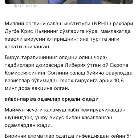
Фото: Anadolu
Миллий соғлиқни сақлаш институти (NPHIL) раҳбари
Дугбе Крис Ньяннинг сўзларига кўра, мамлакатда
хавфли вирусни юқтиришнинг яна тўртта янги
ҳолати аниқланган.
Вирус тарқалишининг олдини олиш чора-
тадбирлари доирасида Либерия ўтган ой Европа
Комиссиясининг Соғлиқни сақлаш бўйича фавқулодда
вазиятлар бўлимидан mpox вирусига қарши 10,8
минг доза вакцина олган.
Ҳайвонлар ва одамлар орқали юқади
Маймун чечаги каламуш каби кемирувчилардан,
шунингдек, ушбу вирус билан касалланган
одамлардан юқади.
Биринчи аломатлар одатда инфекциядан кейин 5-