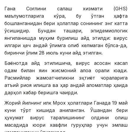
Гана Соғлиқни сақлаш хизмати (GHS)
маълумотларига кўра, бу ўтган ҳафта
бошланганидан бери ҳолатлар сонининг энг катта
ўсишидир. Бундан ташқари, эпидемиологик
янгиланишда муҳим бурилиш қайд этилди: вирус
илгари ҳеч қандай ўлимга олиб келмаган бўлса-да,
биринчи ўлим 28 июль куни қайд этилган.
Баёнотда қайд этилишича, вирус асосан касал
одам билан яқин жисмоний алоқа орқали юқади.
Расмийлар жамоатчиликни эҳтиёт чораларига
қатъий риоя қилишга ва ҳар қандай аломатлар ҳақида
дарҳол хабар беришга чақирди.
Жорий йилнинг илк Мрох ҳолатлари Ганада 19 май
куни тўрт кишида аниқланган. Ўшандан бери
ҳукумат вирус тарқалишининг олдини олиш
мақсадида юқори хавфли гуруҳлар учун эмлаш