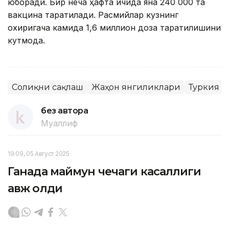
юборади. Бир неча ҳафта ичида яна 240 000 та
вакцина тарқатилади. Расмийлар кузнинг
охиригача камида 1,6 миллион доза тарқатилишини
кутмоқда.
Соғлиқни сақлаш
Жаҳон янгиликлари
Туркия
без автора
Муаллиф
19:09, 05 Август 2025
Ганада маймун чечаги касаллиги
авж олди