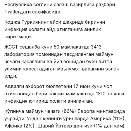
Республика соғлиқни сақлаш вазирлиги раҳбари
Тwitterдаги саҳифасида.
Коджа Туркиянинг қайси шаҳрида биринчи
инфекция ҳолати қайд этилганига аниқлик
киритмади.
ЖССТ сешанба куни 50 мамлакатда 3413
лаборатория томонидан тасдиқланган маймун
чечаги касаллиги ва йил бошидан буён битта
ўлимни кўрсатадиган маълумот варағини эълон
қилди.
Аввалги ахборот бюллетени 17 июн куни чоп
этилганидан бери саккиз мамлакатда 1310 та янги
инфекция юқтириш ҳолати аниқланган.
Кўпинча маймун чечаги (86%) Европа минтақасида
учрайди. Ундан кейинги ўринларда Америка (11%),
Африка (2%), Шарқий Ўртаер денгизи (1% дан кам)