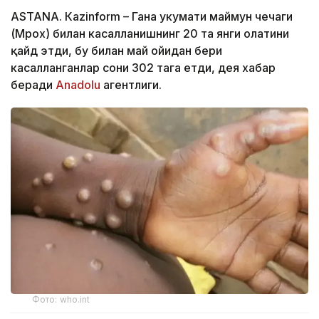
ASTANА. Кazinform – Гана ҳукумати маймун чечаги
(Мpох) билан касалланишнинг 20 та янги ҳолатини
қайд этди, бу билан май ойидан бери
касалланганлар сони 302 тага етди, дея хабар
беради
Аnadolu
агентлиги.
Фото: who.int