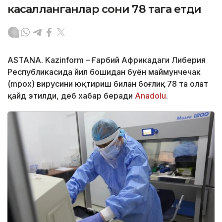
касалланганлар сони 78 тага етди
ASTANA. Kazinform – Ғарбий Африкадаги Либерия
Республикасида йил бошидан буён маймунчечак
(mpox) вирусини юқтириш билан боғлиқ 78 та ҳолат
қайд этилди, деб хабар беради
Anadolu
.