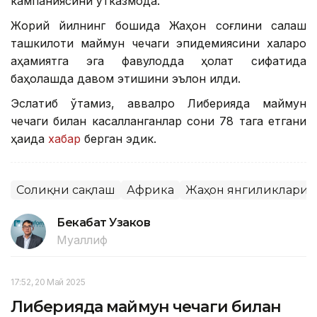
кампаниясини ўтказмоқда.
Жорий йилнинг бошида Жаҳон соғлиқни сақлаш
ташкилоти маймун чечаги эпидемиясини халқаро
аҳамиятга эга фавқулодда ҳолат сифатида
баҳолашда давом этишини эълон қилди.
Эслатиб ўтамиз, аввалроқ Либерияда маймун
чечаги билан касалланганлар сони 78 тага етгани
ҳақида
хабар
берган эдик.
Соғлиқни сақлаш
Африка
Жаҳон янгиликлари
Бекабат Узаков
Муаллиф
17:52, 20 Май 2025
Либерияда маймун чечаги билан