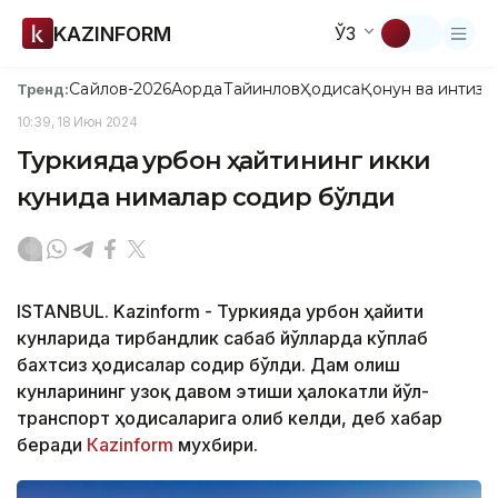
KAZINFORM
ЎЗ
Сайлов-2026
Ақорда
Тайинлов
Ҳодиса
Қонун ва интизо
Тренд:
10:39, 18 Июн 2024
Туркияда Қурбон ҳайтининг икки
кунида нималар содир бўлди
ISTANBUL. Kazinform - Туркияда Қурбон ҳайити
кунларида тирбандлик сабаб йўлларда кўплаб
бахтсиз ҳодисалар содир бўлди. Дам олиш
кунларининг узоқ давом этиши ҳалокатли йўл-
транспорт ҳодисаларига олиб келди, деб хабар
беради
Каzinform
мухбири.