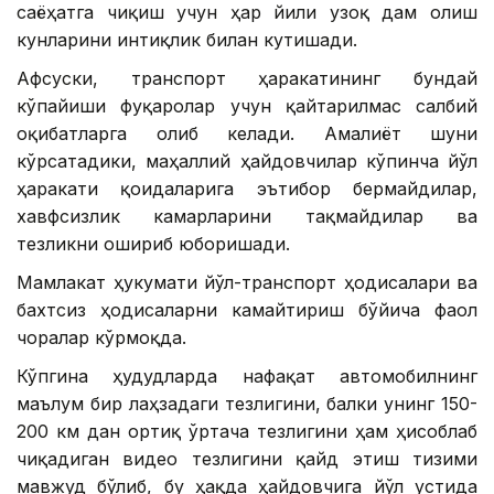
саёҳатга чиқиш учун ҳар йили узоқ дам олиш
кунларини интиқлик билан кутишади.
Афсуски, транспорт ҳаракатининг бундай
кўпайиши фуқаролар учун қайтарилмас салбий
оқибатларга олиб келади. Амалиёт шуни
кўрсатадики, маҳаллий ҳайдовчилар кўпинча йўл
ҳаракати қоидаларига эътибор бермайдилар,
хавфсизлик камарларини тақмайдилар ва
тезликни ошириб юборишади.
Мамлакат ҳукумати йўл-транспорт ҳодисалари ва
бахтсиз ҳодисаларни камайтириш бўйича фаол
чоралар кўрмоқда.
Кўпгина ҳудудларда нафақат автомобилнинг
маълум бир лаҳзадаги тезлигини, балки унинг 150-
200 км дан ортиқ ўртача тезлигини ҳам ҳисоблаб
чиқадиган видео тезлигини қайд этиш тизими
мавжуд бўлиб, бу ҳақда ҳайдовчига йўл устида