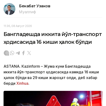
Бекабат Узаков
Муаллиф
11:36, 08 Август 2026
Бангладешда иккита йўл-транспорт
ҳодисасида 16 киши ҳалок бўлди
ASTANА. Кazinform – Жума куни Бангладешда
иккита йўл-транспорт ҳодисасида камида 16 киши
ҳалок бўлди ва 29 киши жароҳат олди, деб хабар
берди
Xinhua
.