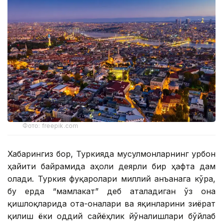
Фото: freepik.com
Хабарингиз бор, Туркияда мусулмонларнинг Қурбон
ҳайити байрамида аҳоли деярли бир ҳафта дам
олади. Туркия фуқаролари миллий анъанага кўра,
бу ерда “мамлакат” деб аталадиган ўз она
қишлоқларида ота-оналари ва яқинларини зиёрат
қилиш ёки оддий сайёҳлик йўналишлари бўйлаб