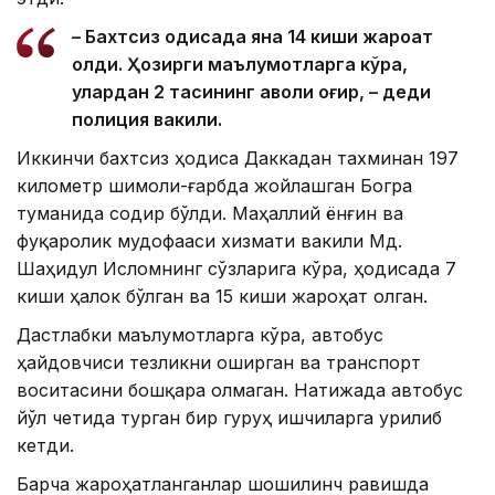
– Бахтсиз ҳодисада яна 14 киши жароҳат
олди. Ҳозирги маълумотларга кўра,
улардан 2 тасининг аҳволи оғир, – деди
полиция вакили.
Иккинчи бахтсиз ҳодиса Даккадан тахминан 197
километр шимоли-ғарбда жойлашган Богра
туманида содир бўлди. Маҳаллий ёнғин ва
фуқаролик мудофааси хизмати вакили Мд.
Шаҳидул Исломнинг сўзларига кўра, ҳодисада 7
киши ҳалок бўлган ва 15 киши жароҳат олган.
Дастлабки маълумотларга кўра, автобус
ҳайдовчиси тезликни оширган ва транспорт
воситасини бошқара олмаган. Натижада автобус
йўл четида турган бир гуруҳ ишчиларга урилиб
кетди.
Барча жароҳатланганлар шошилинч равишда