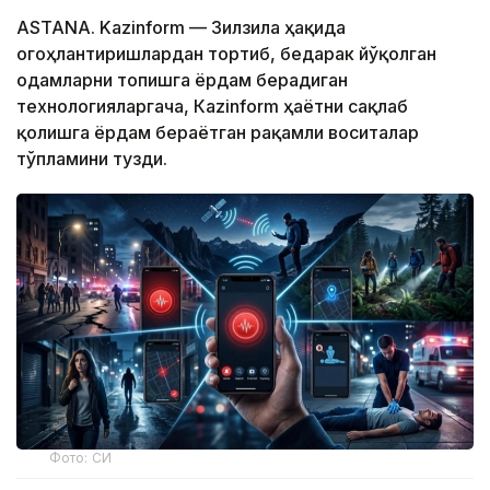
ASTANA. Kazinform — Зилзила ҳақида
огоҳлантиришлардан тортиб, бедарак йўқолган
одамларни топишга ёрдам берадиган
технологияларгача, Кazinform ҳаётни сақлаб
қолишга ёрдам бераётган рақамли воситалар
тўпламини тузди.
Фото: СИ