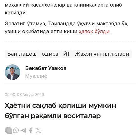
маҳаллий касалхоналар ва клиникаларга олиб
кетилди.
Эслатиб ўтамиз, Таиландда ўқувчи мактабда ўқ
узиши оқибатида етти киши
ҳалок бўлди
.
Бангладеш
Ҳодиса
ЙТҲ
Жаҳон янгиликлари
Бекабат Узаков
Муаллиф
09:00, 08 Август 2026
Ҳаётни сақлаб қолиши мумкин
бўлган рақамли воситалар