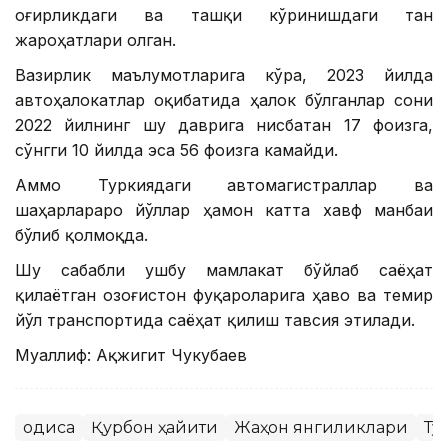
оғирликдаги ва ташқи кўринишдаги тан
жароҳатлари олган.
Вазирлик маълумотларига кўра, 2023 йилда
автоҳалокатлар оқибатида ҳалок бўлганлар сони
2022 йилнинг шу даврига нисбатан 17 фоизга,
сўнгги 10 йилда эса 56 фоизга камайди.
Аммо Туркиядаги автомагистраллар ва
шаҳарлараро йўллар ҳамон катта хавф манбаи
бўлиб қолмоқда.
Шу сабабли ушбу мамлакат бўйлаб саёҳат
қилаётган Қозоғистон фуқароларига ҳаво ва темир
йўл транспортида саёҳат қилиш тавсия этилади.
Муаллиф: Ақжигит Чукубаев
Ҳодиса
Қурбон ҳайити
Жаҳон янгиликлари
Ту