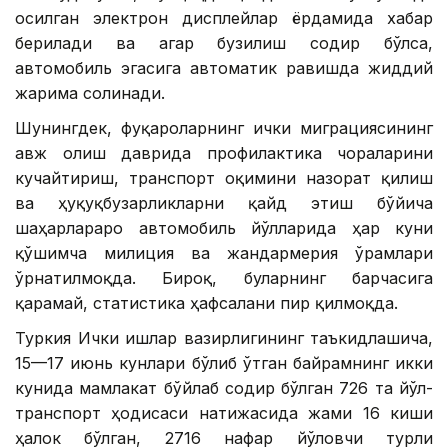
осилган электрон дисплейлар ёрдамида хабар
берилади ва агар бузилиш содир бўлса,
автомобиль эгасига автоматик равишда жиддий
жарима солинади.
Шунингдек, фуқароларнинг ички миграциясининг
авж олиш даврида профилактика чораларини
кучайтириш, транспорт оқимини назорат қилиш
ва ҳуқуқбузарликларни қайд этиш бўйича
шаҳарлараро автомобиль йўлларида ҳар куни
қўшимча милиция ва жандармерия ўрамлари
ўрнатилмоқда. Бироқ, буларнинг барчасига
қарамай, статистика ҳафсалани пир қилмоқда.
Туркия Ички ишлар вазирлигининг таъкидлашича,
15—17 июнь кунлари бўлиб ўтган байрамнинг икки
кунида мамлакат бўйлаб содир бўлган 726 та йўл-
транспорт ҳодисаси натижасида жами 16 киши
ҳалок бўлган, 2716 нафар йўловчи турли