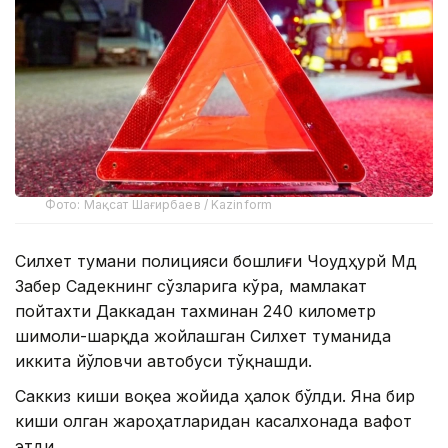
Фото: Мақсат Шағирбаев / Kazinform
Силхет тумани полицияси бошлиғи Чоудҳурй Мд
Забер Садекнинг сўзларига кўра, мамлакат
пойтахти Даккадан тахминан 240 километр
шимоли-шарқда жойлашган Силхет туманида
иккита йўловчи автобуси тўқнашди.
Саккиз киши воқеа жойида ҳалок бўлди. Яна бир
киши олган жароҳатларидан касалхонада вафот
этди.