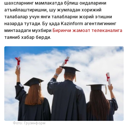
шахсларнинг мамлакатда бўлиш қоидаларини
қатъийлаштиришни, шу жумладан хорижий
талабалар учун янги талабларни жорий этишни
назарда тутади. Бу ҳақда Kazinform агентлигининг
минтақадаги мухбири
Биринчи жамоат телеканалига
таяниб хабар берди.
Фото: Грузинформ