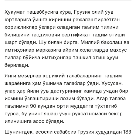
Ҳукумат ташаббусига кўра, Грузия олий ўқув
юртларига ўқишга киришни режалаштираётган
хорижликлар ўзлари оладиган таълим тилини
билишини тасдиқловчи сертификат тақдим этиши
шарт бўлади. Шу билан бирга, Миллий баҳолаш ва
имтиҳонлар марказига айрим ҳолатларда махсус
тиллар бўйича имтиҳонлар ташкил этиш ҳуқуқи
берилади.
Янги меъёрлар хорижий талабаларнинг таълим
жараёнига ҳам қўшимча талаблар қўяди. Хусусан,
улар ҳар йили ўқув дастурининг камида учдан бир
қисмини ўзлаштириши лозим бўлади. Агар талаба
таълимни 90 кундан ортиқ муддатга тўхтатиб
турса, бу унинг яшаш учун рухсатномаси бекор
қилинишига асос бўлади.
Шунингдек, асосли сабабсиз Грузия ҳудудидан 183