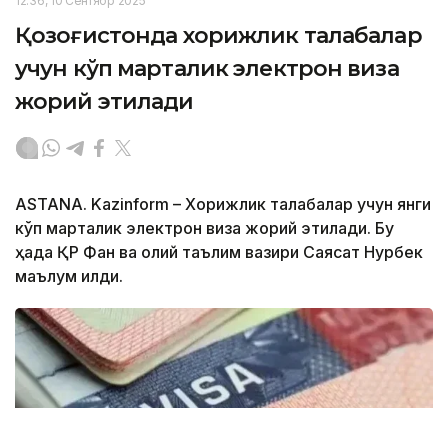
12:36, 10 Сентябр 2025
Қозоғистонда хорижлик талабалар
учун кўп марталик электрон виза
жорий этилади
ASTANA. Kazinform – Хорижлик талабалар учун янги
кўп марталик электрон виза жорий этилади. Бу
ҳақда ҚР Фан ва олий таълим вазири Саясат Нурбек
маълум қилди.