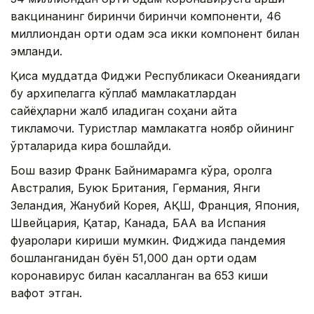
вакцинанинг биринчи биринчи компоненти, 46
миллиондан ортиқ одам эса икки компонент билан
эмланди.
Қисқа муддатда Фиджи Республикаси Океаниядаги
бу архипелагга кўплаб мамлакатлардан
сайёҳларни жалб қиладиган соҳани қайта
тикламоқчи. Туристлар мамлакатга ноябр ойининг
ўрталарида кира бошлайди.
Бош вазир Франк Байнимарамга кўра, оролга
Aвстралия, Буюк Британия, Германия, Янги
Зеландия, Жанубий Корея, AҚШ, Франция, Япония,
Швейцария, Қатар, Канада, БAA ва Испания
фуқаролари кириши мумкин. Фиджида пандемия
бошланганидан буён 51,000 дан ортиқ одам
коронавирус билан касалланган ва 653 киши
вафот этган.