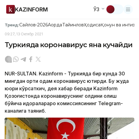
KAZINFORM
ЎЗ
Сайлов-2026
Ақорда
Тайинлов
Ҳодиса
Қонун ва интизо
Тренд:
09:27, 13 Октябр 2021
Туркияда коронавирус яна кучайди
NUR-SULTAN. Kazinform - Туркияда бир кунда 30
мингдан ортиқ одам коронавирус юқтирди. Бу жуда
юқори кўрсаткич, дея хабар беради Kazinform
Қозоғистонда коронавируснинг олдини олиш
бўйича идоралараро комиссиясининг Telegram-
каналига таяниб.