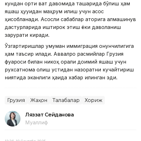
кундан ортиқ вақт давомида ташқарида бўлиш ҳам
яшаш ҳуқуқидан маҳрум қилиш учун асос
ҳисобланади. Асосли сабаблар қаторига алмашинув
дастурларида иштирок этиш ёки даволаниш
зарурати киради.
Ўзгартиришлар умуман иммиграция қонунчилигига
ҳам таъсир қилади. Аввалроқ расмийлар Грузия
фуқароси билан никоҳ орқали доимий яшаш учун
рухсатнома олиш устидан назоратни кучайтириш
ниятида эканлиги ҳақида хабар қилинган эди.
Грузия
Жаҳон
Талабалар
Хориж
Ляззат Сейданова
Муаллиф