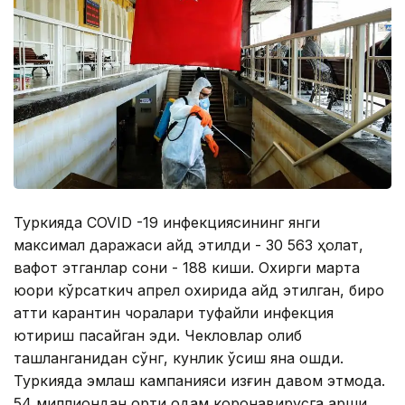
Туркияда COVID -19 инфекциясининг янги
максимал даражаси қайд этилди - 30 563 ҳолат,
вафот этганлар сони - 188 киши. Охирги марта
юқори кўрсаткич апрел охирида қайд этилган, бироқ
қаттиқ карантин чоралари туфайли инфекция
юқтириш пасайган эди. Чекловлар олиб
ташланганидан сўнг, кунлик ўсиш яна ошди.
Туркияда эмлаш кампанияси қизғин давом этмоқда.
54 миллиондан ортиқ одам коронавирусга қарши