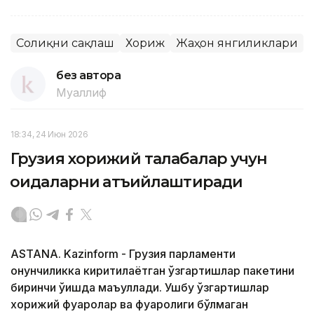
Соғлиқни сақлаш
Хориж
Жаҳон янгиликлари
без автора
Муаллиф
18:34, 24 Июн 2026
Грузия хорижий талабалар учун
қоидаларни қатъийлаштиради
ASTANA. Kazinform - Грузия парламенти
қонунчиликка киритилаётган ўзгартишлар пакетини
биринчи ўқишда маъқуллади. Ушбу ўзгартишлар
хорижий фуқаролар ва фуқаролиги бўлмаган