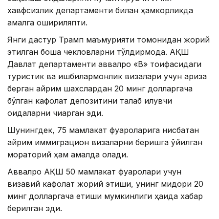
хавфсизлик департаменти билан ҳамкорликда
амалга ошириляпти.
Янги дастур Трамп маъмурияти томонидан жорий
этилган бошқа чекловларни тўлдирмоқда. АҚШ
Давлат департаменти аввалроқ «B» тоифасидаги
туристик ва ишбилармонлик визалари учун ариза
берган айрим шахслардан 20 минг долларгача
бўлган кафолат депозитини талаб қилувчи
қоидаларни чиқарган эди.
Шунингдек, 75 мамлакат фуқароларига нисбатан
айрим иммиграцион визаларни беришга қўйилган
мораторий ҳам амалда қолади.
Аввалроқ АҚШ 50 мамлакат фуқаролари учун
визавий кафолат жорий этиши, унинг миқдори 20
минг долларгача етиши мумкинлиги ҳақида хабар
берилган эди.