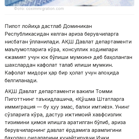
Фото: coximmigration.com
Пилот лойиҳа дастлаб Доминикан
Республикасидан келган ариза берувчиларга
нисбатан қўлланилади. АҚШ Давлат департаменти
маълумотларига кўра, консуллик ходимлари
«жамият учун юк бўлиши мумкин» деб баҳоланган
шахслардан кафолат талаб қилиши мумкин.
Кафолат миқдори ҳар бир ҳолат учун алоҳида
белгиланади.
АҚШ Давлат департаменти вакили Томми
Пиготтнинг таъкидлашича, «Қўшма Штатларга
иммиграция — бу ҳуқуқ эмас, балки имтиёз». Унинг
сўзларига кўра, дастур ижтимоий хавфсизлик
тизимини ҳимоя қилишга қаратилган бўлиб, ариза
берувчиларнинг давлат ёрдамига қарамлигини
баҳолаш қоидаларини кучайтирувчи Ички