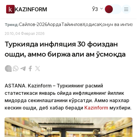
KAZINFORM
ЎЗ
Сайлов-2026
Ақорда
Тайинлов
Ҳодиса
Қонун ва интизо
Тренд:
20:10, 04 Феврал 2026
Туркияда инфляция 30 фоиздан
ошди, аммо биржа ҳали ҳам ўсмоқда
ASTANА. Kazinform – Туркиянинг расмий
статистикаси январь ойида инфляциянинг йиллик
миқдорда секинлашганини кўрсатди. Аммо нархлар
кескин ошди, деб хабар беради
Kazinform
мухбири.