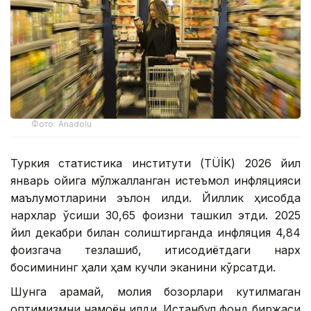
Фото: Аnadolu
Туркия статистика институти (TÜİK) 2026 йил
январь ойига мўлжалланган истеъмол инфляцияси
маълумотларини эълон қилди. Йиллик ҳисобда
нархлар ўсиши 30,65 фоизни ташкил этди. 2025
йил декабри билан солиштирганда инфляция 4,84
фоизгача тезлашиб, иқтисодиётдаги нарх
босимининг ҳали ҳам кучли эканини кўрсатди.
Шунга қарамай, молия бозорлари кутилмаган
оптимизмни намоён қилди. Истанбул фонд биржаси