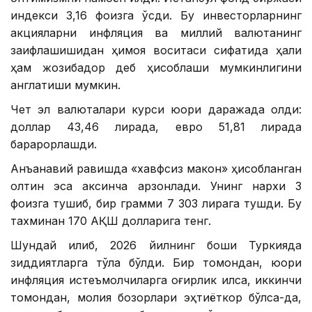
индекси 3,16 фоизга ўсди. Бу инвесторларнинг
акцияларни инфляция ва миллий валютанинг
заифлашишидан ҳимоя воситаси сифатида ҳали
ҳам жозибадор деб ҳисоблаши мумкинлигини
англатиши мумкин.
Чет эл валюталари курси юқори даражада қолди:
доллар 43,46 лирада, евро 51,81 лирада
барқарорлашди.
Анъанавий равишда «хавфсиз макон» ҳисобланган
олтин эса аксинча арзонлади. Унинг нархи 3
фоизга тушиб, бир грамми 7 303 лирага тушди. Бу
тахминан 170 АҚШ долларига тенг.
Шундай қилиб, 2026 йилнинг боши Туркияда
зиддиятларга тўла бўлди. Бир томондан, юқори
инфляция истеъмолчиларга оғирлик қилса, иккинчи
томондан, молия бозорлари эҳтиёткор бўлса-да,