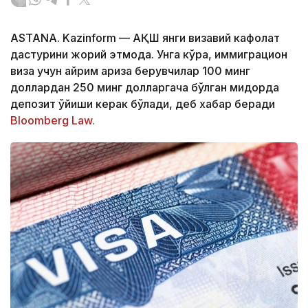
ASTANA. Kazinform — АҚШ янги визавий кафолат
дастурини жорий этмоқда. Унга кўра, иммиграцион
виза учун айрим ариза берувчилар 100 минг
доллардан 250 минг долларгача бўлган миқдорда
депозит қўйиши керак бўлади, деб хабар беради
Bloomberg Law.