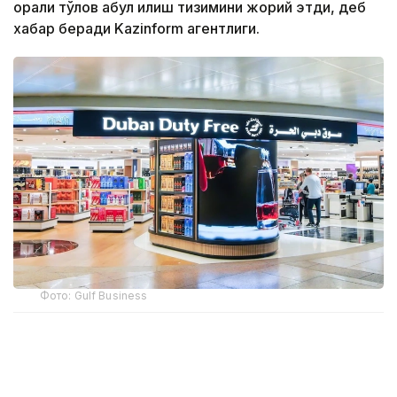
орқали тўлов қабул қилиш тизимини жорий этди, деб
хабар беради Kazinform агентлиги.
Фото: Gulf Business
Crypto.com Pay хизмати орқали криптовалюта
билан харидлар учун тўлов қилиш имконияти Дубай
халқаро аэропорти (DXB) ва Ал-Мактум