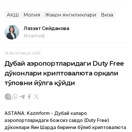
АҚШ
Молия
Жаҳон янгиликлари
Виза
Ляззат Сейданова
Муаллиф
19:38, 06 Август 2026
Дубай аэропортларидаги Duty Free
дўконлари криптовалюта орқали
тўловни йўлга қўйди
ASTANA. Kazinform - Дубай халқаро
аэропортларидаги божсиз савдо (Duty Free)
дўконлари Яқин Шарқда биринчи бўлиб криптовалюта