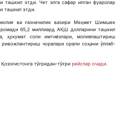
 ташкил этди. Чет элга сафар қилган фуқаролар
и ташкил этди.
я молия ва ғазначилик вазири Меҳмет Шимшек
аромади 65,2 миллиард АҚШ долларини ташкил
а, ҳукумат солиқ имтиёзлари, молиялаштириш
ривожлантириш чоралари орқали соҳани қўллаб-
 Қозоғистонга тўғридан-тўғри
рейслар очади
.