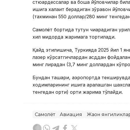
стюардессалар ва бошқа йўловчилар бил
ишига халақит берадиган зўравон йўловч
(тахминан 550 доллар/280 минг тенгедан
Самолёт бортида тутун чиқарадиган қур
хил миқдорда жаримага тортилади.
Қайд этилишича, Туркияда 2025 йил 1 ян
лазер кўрсатгичлардан қасддан фойдалан
минг лирадан (3,7 минг доллардан кўпроқ
Бундан ташқари, аэропортда текширувд
ходимларининг ишига аралашган шахслар
тенгедан ортиқ) ортиқ жарима тўлайди.
Самолёт
Авиация
Жаҳон янгиликла