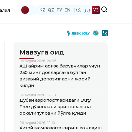
KZ
QZ
РУ
EN
中文
ق ز
ЎЗ
аҳлил
Мавзуга оид
06 avgust 2026, 20:36
АҚШ айрим ариза берувчилар учун
250 минг долларгача бўлган
визавий депозитларни жорий
қилди
06 avgust 2026, 19:38
Дубай аэропортларидаги Duty
Free дўконлари криптовалюта
орқали тўловни йўлга қўйди
06 avgust 2026, 19:10
Хитой мамлакатга кириш ва чиқиш