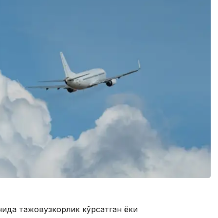
нида тажовузкорлик кўрсатган ёки