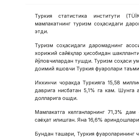
Туркия статистика институти (ТÜİ
мамлакатнинг туризм соҳасидаги дар
этди.
Туризм соҳасидаги даромаднинг асо
хорижий сайёҳлар ҳисобидан шаклланти
йўловчилардан тушди. Туризм соҳаси у
доимий яшовчи Туркия фуқаролари таъми
Иккинчи чоракда Туркияга 15,58 милл
даврига нисбатан 5,1% га кам. Шунга 
долларига ошди.
Мамлакатга келганларнинг 71,3% дам 
саёҳат қилишган. Яна 16,6% қариндошлар
Бундан ташқари, Туркия фуқароларининг 