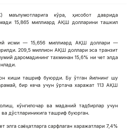
К) маълумотларига кўра, ҳисобот даврида
омади 15,865 миллиард АҚШ долларини ташкил
сий қисми — 15,656 миллиард АҚШ доллари —
рилди. 209,5 миллион АҚШ доллари эса транзит
мумий даромадининг тахминан 15,6% ни чет элда
нлади.
ион киши ташриф буюрди. Бу ўтган йилнинг шу
қарамай, бир кеча учун ўртача харажат 113 АҚШ
олиш, кўнгилочар ва маданий тадбирлар учун
и ва дўстлариникига ташриф буюрган.
чет элга саёҳатларга сарфлаган харажатлари 7,4%