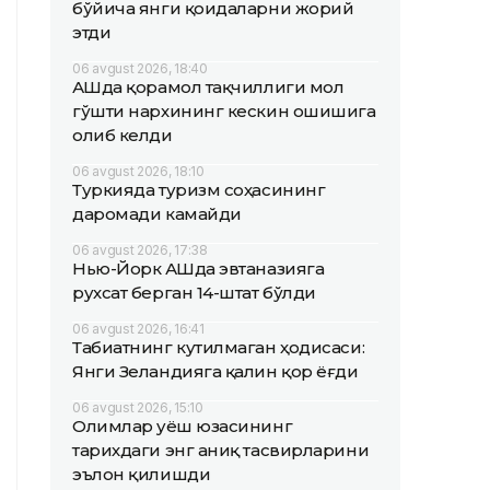
бўйича янги қоидаларни жорий
этди
06 avgust 2026, 18:40
АҚШда қорамол тақчиллиги мол
гўшти нархининг кескин ошишига
олиб келди
06 avgust 2026, 18:10
Туркияда туризм соҳасининг
даромади камайди
06 avgust 2026, 17:38
Нью-Йорк АҚШда эвтаназияга
рухсат берган 14-штат бўлди
06 avgust 2026, 16:41
Табиатнинг кутилмаган ҳодисаси:
Янги Зеландияга қалин қор ёғди
06 avgust 2026, 15:10
Олимлар Қуёш юзасининг
тарихдаги энг аниқ тасвирларини
эълон қилишди