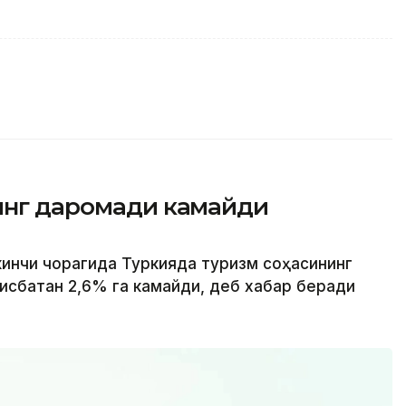
нинг даромади камайди
кинчи чорагида Туркияда туризм соҳасининг
исбатан 2,6% га камайди, деб хабар беради