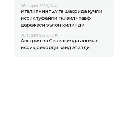
06 avgust 2026, 14:41
Италиянинг 27 та шаҳрида кучли
иссиқ туфайли «қизил» хавф
даражаси эълон қилинди
06 avgust 2026, 13:10
Австрия ва Словакияда аномал
иссиқ рекорди қайд этилди