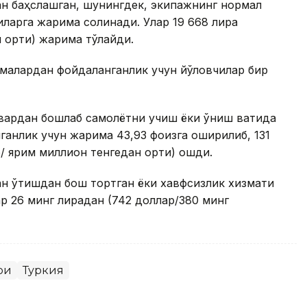
ан баҳслашган, шунингдек, экипажнинг нормал
иларга жарима солинади. Улар 19 668 лира
 ортиқ) жарима тўлайди.
илмалардан фойдаланганлик учун йўловчилар бир
вардан бошлаб самолётни учиш ёки қўниш вақтида
ганлик учун жарима 43,93 фоизга оширилиб, 131
/ ярим миллион тенгедан ортиқ) ошди.
ан ўтишдан бош тортган ёки хавфсизлик хизмати
 26 минг лирадан (742 доллар/380 минг
ри
Туркия