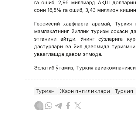
га ошиб, 2,96 миллиард АҚШ долларини
сони 16,5% га ошиб, 3,43 миллион кишин
Геосиёсий хавфларга қарамай, Турки
мамлакатнинг йиллик туризм соҳаси д
этганини айтди. Унинг сўзларига кўр
дастурлари ва йил давомида туризмни 
қувватлашда давом этмоқда.
Эслатиб ўтамиз, Туркия авиакомпанияси
Туризм
Жаҳон янгиликлари
Туркия
Бекабат Узаков