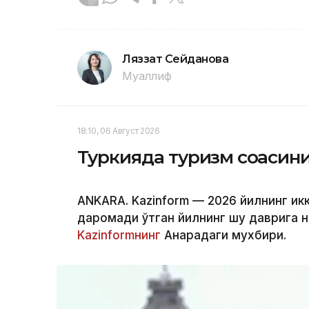
Ляззат Сейданова
Муаллиф
18:10, 06 Август 2026
Туркияда туризм соҳаси
ANKARA. Kazinform — 2026 йилнинг ик
даромади ўтган йилнинг шу даврига н
Kazinformнинг
Анқарадаги мухбири.