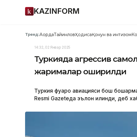
KAZINFORM
Ақорда
Тайинлов
Ҳодиса
Қонун ва интизом
Ко
Тренд:
14:32, 02 Январ 2025
Туркияда агрессив самол
жарималар оширилди
Туркия фуқаро авиацияси бош бошқарм
Resmi Gazeteда эълон қилинди, деб ха