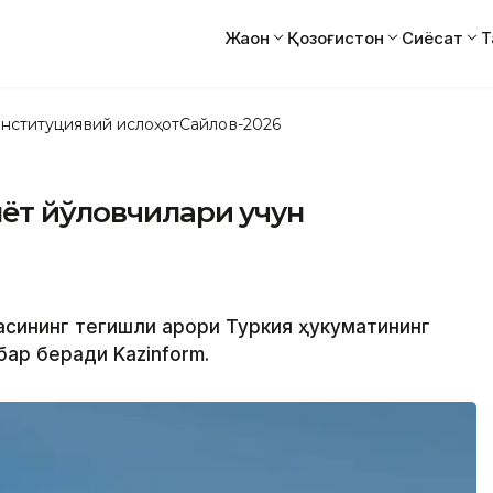
Жаҳон
Қозоғистон
Сиёсат
Т
нституциявий ислоҳот
Сайлов-2026
ёт йўловчилари учун
асининг тегишли қарори Туркия ҳукуматининг
бар беради Kazinform.