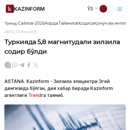
KAZINFORM
ЎЗ
Сайлов-2026
Ақорда
Тайинлов
Ҳодиса
Қонун ва интизо
Тренд:
08:53, 03 Июн 2025
Туркияда 5,8 магнитудали зилзила
содир бўлди
ASTANA. Kazinform - Зилзила эпицентри Эгей
денгизида бўлган, дея хабар беради Kazinform
агентлиги
Trend
га таяниб.