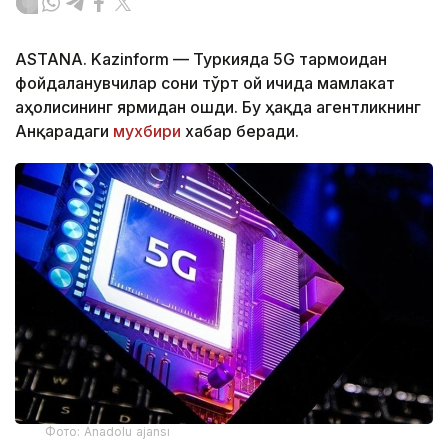
ASTANA. Kazinform — Туркияда 5G тармоғидан
фойдаланувчилар сони тўрт ой ичида мамлакат
аҳолисининг ярмидан ошди. Бу ҳақда агентликнинг
Анқарадаги
мухбири
хабар беради.
Фото: Anadolu ajansı