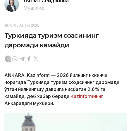
Ляззат Сейданова
Муаллиф
18:10, 06 Август 2026
Туркияда туризм соҳасининг
даромади камайди
ANKARA. Kazinform — 2026 йилнинг иккинчи
чорагида Туркияда туризм соҳасининг даромади
ўтган йилнинг шу даврига нисбатан 2,6% га
камайди, деб хабар беради
Kazinformнинг
Анқарадаги мухбири.