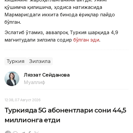
қўшимча қилишича, ҳодиса натижасида
Мармарисдаги иккита бинода ёриқлар пайдо
бўлган.
Эслатиб ўтамиз, аввалроқ Туркия шарқида 4,9
магнитудали зилзила содир
бўлган эди
.
Туркия
Зилзила
Ляззат Сейданова
Муаллиф
12:38, 07 Август 2026
Туркияда 5G абонентлари сони 44,5
миллионга етди