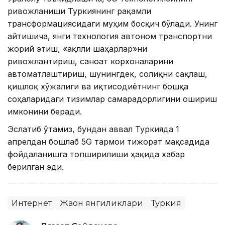
ривожланиши Туркиянинг рақамли
трансформациясидаги муҳим босқич бўлади. Унинг
айтишича, янги технология автоном транспортни
жорий этиш, «ақлли шаҳарлар»ни
ривожлантириш, саноат корхоналарини
автоматлаштириш, шунингдек, соғлиқни сақлаш,
қишлоқ хўжалиги ва иқтисодиётнинг бошқа
соҳаларидаги тизимлар самарадорлигини ошириш
имконини беради.
Эслатиб ўтамиз, бундан аввал Туркияда 1
апрелдан бошлаб 5G тармоғи тижорат мақсадида
фойдаланишга топширилиши ҳақида хабар
берилган эди.
Интернет
Жаҳон янгиликлари
Туркия