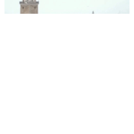
Фото: Anadolu
Туркия статистика институти (ТÜİК)
маълумотларига кўра, ҳисобот даврида
мамлакатнинг туризм соҳасидаги даромади 15,865
миллиард АҚШ долларини ташкил этди.
Туризм соҳасидаги даромаднинг асосий қисми —
15,656 миллиард АҚШ доллари — хорижий
сайёҳлар ҳисобидан шакллантирилди. 209,5
миллион АҚШ доллари эса транзит