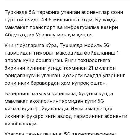
Туркияда 5G тармоғига уланган абонентлар сони
тўрт ой ичида 44,5 миллионга етди. Бу ҳақда
мамлакат транспорт ва инфратузилма вазири
Абдулқодир Уралоғлу маълум қилди.
Унинг сўзларига кўра, Туркияда мобиль 5G
тармоғидан тижорат мақсадида фойдаланиш 1
апрель куни бошланган. Янги технологияга
биринчи куннинг ўзида тахминан 21 миллион
фойдаланувчи уланган. Ҳозирги вақтда уларнинг
сони икки баравардан ҳам кўпроқ ошган.
Вазирнинг маълум қилишича, бугунги кунда
мамлакат аҳолисининг ярмидан кўпи 5G
хизматидан фойдаланади. Яъни амалда ҳар
иккинчи фуқаро янги авлод тармоғининг абоненти
ҳисобланади.
Уралоғлу таъкидлашича, 5G технологиясининг