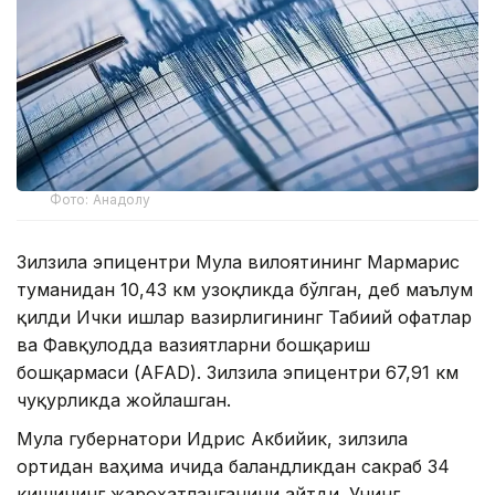
Фото: Анадолу
Зилзила эпицентри Муғла вилоятининг Мармарис
туманидан 10,43 км узоқликда бўлган, деб маълум
қилди Ички ишлар вазирлигининг Табиий офатлар
ва Фавқулодда вазиятларни бошқариш
бошқармаси (AFAD). Зилзила эпицентри 67,91 км
чуқурликда жойлашган.
Муғла губернатори Идрис Акбийик, зилзила
ортидан ваҳима ичида баландликдан сакраб 34
кишининг жароҳатланганини айтди. Унинг