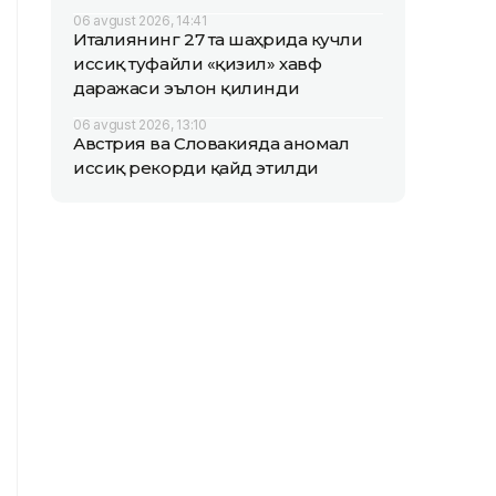
06 avgust 2026, 14:41
Италиянинг 27 та шаҳрида кучли
иссиқ туфайли «қизил» хавф
даражаси эълон қилинди
06 avgust 2026, 13:10
Австрия ва Словакияда аномал
иссиқ рекорди қайд этилди