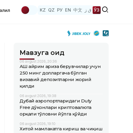
KZ
QZ
РУ
EN
中文
ق ز
ЎЗ
аҳлил
Мавзуга оид
06 avgust 2026, 20:36
АҚШ айрим ариза берувчилар учун
250 минг долларгача бўлган
визавий депозитларни жорий
қилди
06 avgust 2026, 19:38
Дубай аэропортларидаги Duty
Free дўконлари криптовалюта
орқали тўловни йўлга қўйди
06 avgust 2026, 19:10
Хитой мамлакатга кириш ва чиқиш