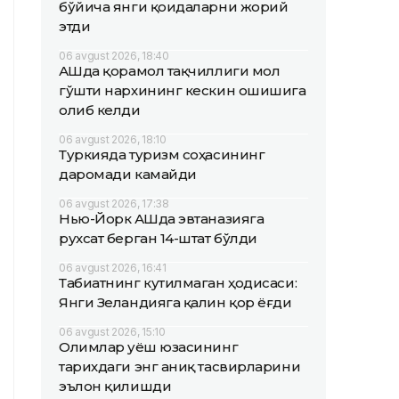
бўйича янги қоидаларни жорий
этди
06 avgust 2026, 18:40
АҚШда қорамол тақчиллиги мол
гўшти нархининг кескин ошишига
олиб келди
06 avgust 2026, 18:10
Туркияда туризм соҳасининг
даромади камайди
06 avgust 2026, 17:38
Нью-Йорк АҚШда эвтаназияга
рухсат берган 14-штат бўлди
06 avgust 2026, 16:41
Табиатнинг кутилмаган ҳодисаси:
Янги Зеландияга қалин қор ёғди
06 avgust 2026, 15:10
Олимлар Қуёш юзасининг
тарихдаги энг аниқ тасвирларини
эълон қилишди