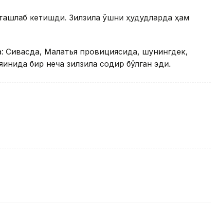
ташлаб кетишди. Зилзила қўшни ҳудудларда ҳам
а: Сивасда, Малатья провициясида, шунингдек,
инида бир неча зилзила содир бўлган эди.