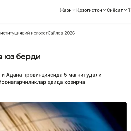
Жаҳон
Қозоғистон
Сиёсат
Т
нституциявий ислоҳот
Сайлов-2026
а юз берди
аги Адана провинциясида 5 магнитудали
айронагарчиликлар ҳақида ҳозирча