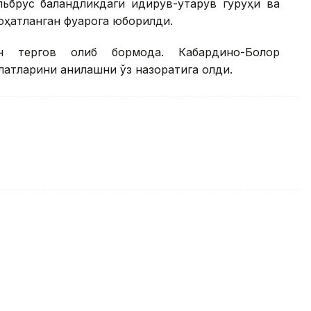
ьбрус баландликдаги қидирув-қутқарув гуруҳи ва
оҳатланган фуқарога юборилди.
 тергов олиб бормоқда. Кабардино-Болқор
атларини аниқлашни ўз назоратига олди.