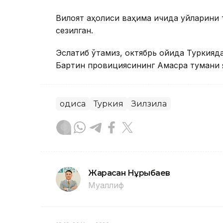
Вилоят аҳолиси ваҳима ичида уйларини 
сезилган.
Эслатиб ўтамиз, октябрь ойида Туркияд
Бартин провициясининг Амасра тумани яқ
Ҳодиса
Туркия
Зилзила
Жарасқан Нұрыбаев
Муаллиф