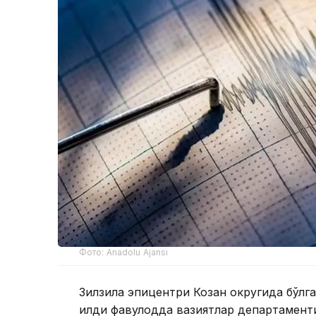
Фото: Anadolu Ajansı
Зилзила эпицентри Козан округида бўлган
қилди фавқулодда вазиятлар департамент