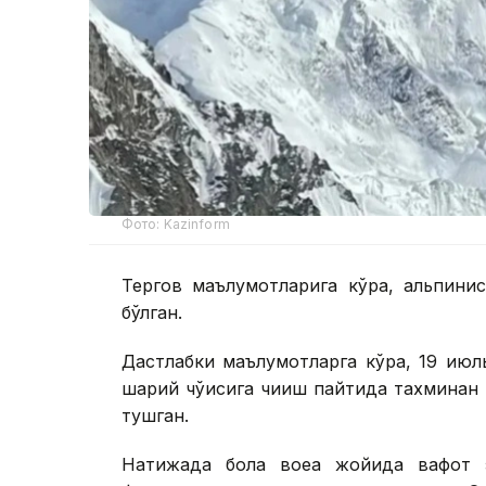
Фото: Kazinform
Тергов маълумотларига кўра, альпинис
бўлган.
Дастлабки маълумотларга кўра, 19 июл
шарқий чўққисига чиқиш пайтида тахмина
тушган.
Натижада бола воқеа жойида вафот 