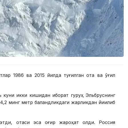
тлар 1986 ва 2015 йилда туғилган ота ва ўғил
ь куни икки кишидан иборат гуруҳ Эльбруснинг
н 4,2 минг метр баландликдаги жарликдан йиқилиб
этди, отаси эса оғир жароҳат олди. Россия