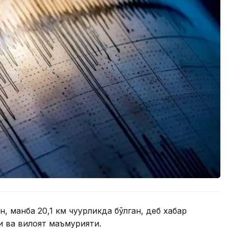
, манба 20,1 км чуқурликда бўлган, деб хабар
и ва вилоят маъмурияти.