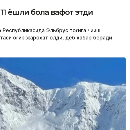
11 ёшли бола вафот этди
р Республикасида Эльбрус тоғига чиқиш
отаси оғир жароҳат олди, деб хабар беради