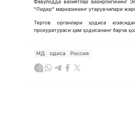
Фавқулодда вазиятлар вазирлигининг Эл
"Лидер" марказининг қутқарувчилари жар
Тергов органлари ҳодиса юзасидан
прокуратураси ҳам ҳодисанинг барча ҳол
МДҲ
Ҳодиса
Россия
Бекабат Узаков
Муаллиф
18:10, 20 Июл 2026