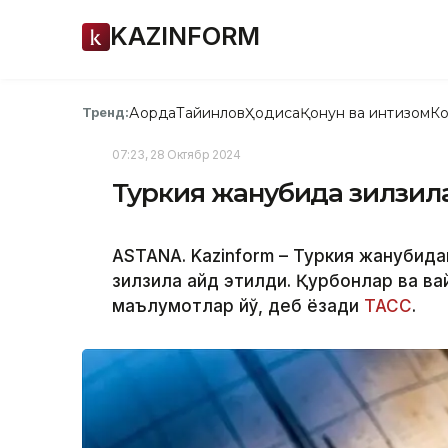
KAZINFORM
Ақорда
Тайинлов
Ҳодиса
Қонун ва интизом
Ко
Тренд:
07:23, 28 Октябр 2024
Туркия жанубида зилзил
ASTANA. Kazinform – Туркия жанубид
зилзила қайд этилди. Қурбонлар ва в
маълумотлар йўқ, деб ёзади
ТАСС
.