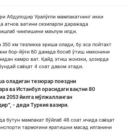
ри Абдулқодир Уралўғли мамлакатнинг икки
а қатнов вақтини сезиларли даражада
 ишлаб чиқилишини маълум қилди.
а 350 км тезликка эриша олади, бу эса пойтахт
ни бор-йўғи 80 дақиқада босиб ўтиш имконини
инидан камроқ вақт. Қайд этиш жоизки, ҳозирда
бундай саёҳат 4 соат давом этади.
иша оладиган тезюрар поездни
ара ва Истанбул орасидаги вақтни 80
иҳа 2053 йилга мўлжалланган
р”, - деди Туркия вазири.
тда бутун мамлакат бўйлаб 48 соат ичида саёҳат
анспорти тармоғини яратишни мақсад қилганини