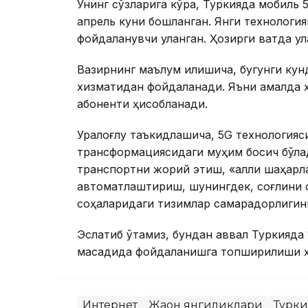
Унинг сўзларига кўра, Туркияда мобиль
апрель куни бошланган. Янги технология
фойдаланувчи уланган. Ҳозирги вақтда у
Вазирнинг маълум қилишича, бугунги ку
хизматидан фойдаланади. Яъни амалда ҳ
абоненти ҳисобланади.
Уралоғлу таъкидлашича, 5G технологияс
трансформациясидаги муҳим босқич бўла
транспортни жорий этиш, «ақлли шаҳар
автоматлаштириш, шунингдек, соғлиқни са
соҳаларидаги тизимлар самарадорлиги
Эслатиб ўтамиз, бундан аввал Туркияда
мақсадида фойдаланишга топширилиши ҳа
Интернет
Жаҳон янгиликлари
Турки