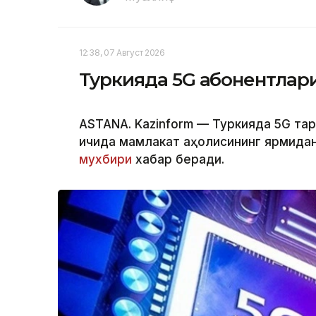
12:38, 07 Август 2026
Туркияда 5G абонентлари
ASTANA. Kazinform — Туркияда 5G та
ичида мамлакат аҳолисининг ярмидан 
мухбири
хабар беради.