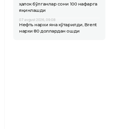
ҳалок бўлганлар сони 100 нафарга
яқинлашди
07 avgust 2026, 09:08
Нефть нархи яна кўтарилди, Brent
нархи 80 доллардан ошди