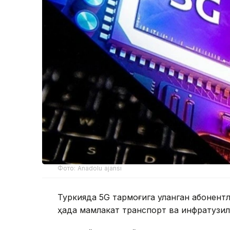
Фото: Anadolu ajansı
Туркияда 5G тармоғига уланган абонентл
ҳақда мамлакат транспорт ва инфратузил