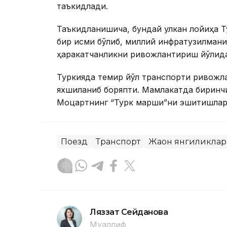
таъкидлади.
Таъкидланишича, бундай улкан лойиҳа Т
бир қисми бўлиб, миллий инфратузилмани
ҳаракатчанликни ривожлантириш йўлидаг
Туркияда темир йўл транспорти ривожл
яхшиланиб боряпти. Мамлакатда биринч
Моцартнинг “Турк марши”ни эшитишлари 
Поезд
Транспорт
Жаҳон янгиликла
Ляззат Сейданова
Муаллиф