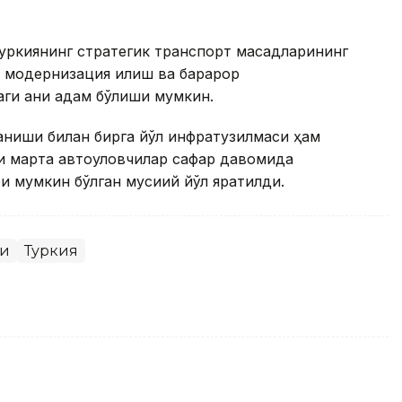
уркиянинг стратегик транспорт мақсадларининг
 модернизация қилиш ва барқарор
и аниқ қадам бўлиши мумкин.
аниши билан бирга йўл инфратузилмаси ҳам
и марта автоуловчилар сафар давомида
мумкин бўлган мусиқий йўл яратилди.
ри
Туркия