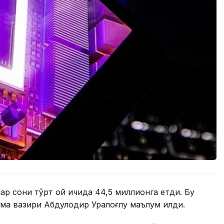
ар сони тўрт ой ичида 44,5 миллионга етди. Бу
ма вазири Абдулқодир Уралоғлу маълум қилди.