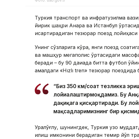
Фото: uab.gov.tr
Туркия транспорт ва инфратузилма вази
йирик шаҳри Анқара ва Истанбул ўртасид
қисқартирадиган тезюрар поезд лойиҳаси
Унинг сўзларига кўра, янги поезд соатиг
ва машҳур мегаполис ўртасидаги масофа
беради – бу 90 дақиқада битта футбол ўй
амалдаги «Hızlı tren» тезюрар поездида 
“Биз 350 км/соат тезликка эр
лойиҳалаштирмоқдамиз. Бу Анқ
дақиқага қисқартиради. Бу лой
мақсадларимизнинг бир қисмиди
Уралўғлу, шунингдек, Туркия узоқ мудда
қилиш имконини берадиган темир йўл тр