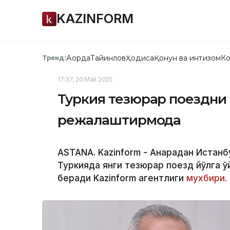
KAZINFORM
Ақорда
Тайинлов
Ҳодиса
Қонун ва интизом
Ко
Тренд:
17:37, 20 Май 2025
Туркия тезюрар поездн
режалаштирмоқда
ASTANA. Kazinform - Анқарадан Истанб
Туркияда янги тезюрар поезд йўлга қ
беради Kazinform агентлиги
мухбири.