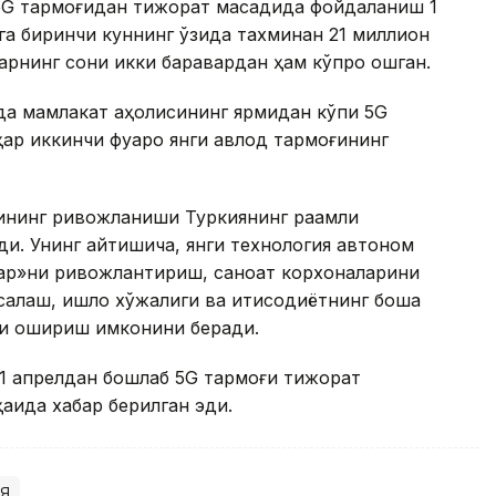
 5G тармоғидан тижорат мақсадида фойдаланиш 1
га биринчи куннинг ўзида тахминан 21 миллион
ларнинг сони икки баравардан ҳам кўпроқ ошган.
нда мамлакат аҳолисининг ярмидан кўпи 5G
ар иккинчи фуқаро янги авлод тармоғининг
ининг ривожланиши Туркиянинг рақамли
ди. Унинг айтишича, янги технология автоном
лар»ни ривожлантириш, саноат корхоналарини
қлаш, қишлоқ хўжалиги ва иқтисодиётнинг бошқа
ни ошириш имконини беради.
 1 апрелдан бошлаб 5G тармоғи тижорат
қида хабар берилган эди.
я