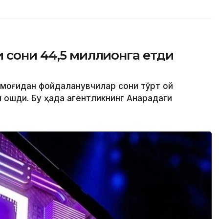
 сони 44,5 миллионга етди
рмоғидан фойдаланувчилар сони тўрт ой
ошди. Бу ҳақда агентликнинг Анқарадаги