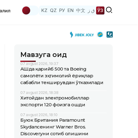
KZ
QZ
РУ
EN
中文
ق ز
ЎЗ
аҳлил
Мавзуга оид
07 avgust 2026, 19:37
АҚШда қарийб 500 та Boeing
самолёти эҳтимолий ёриқлар
сабабли текширувдан ўтказилади
07 avgust 2026, 18:38
Хитойдан электромобиллар
экспорти 120 фоизга ошди
07 avgust 2026, 18:10
Буюк Британия Paramount
Skydanceнинг Warner Bros.
Discoveryни сотиб олишини