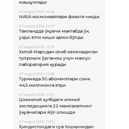
маъқуллади
07 avgust 2026, 16:34
NASA космонавтлари фазога чиқди
07 avgust 2026, 14:37
Таиландда ўқувчи мактабда ўқ
узди: етти киши ҳалок бўлди
07 avgust 2026, 13:39
Хитой Марсдан олиб келинадиган
тупроқни ўрганиш учун махсус
лаборатория қуради
07 avgust 2026, 12:38
Туркияда 5G абонентлари сони
44,5 миллионга етди
07 avgust 2026, 12:10
Шимолий қутбдаги илмий
экспедицияга 22 мамлакатнинг
ўқувчилари йўл олишди
07 avgust 2026, 11:40
Ҳиндистондаги сув тошқинидан