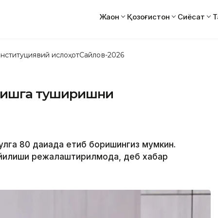
Жаҳон
Қозоғистон
Сиёсат
Т
нституциявий ислоҳот
Сайлов-2026
и ишга туширишни
улга 80 дақиқада етиб боришингиз мумкин.
ўйилиши режалаштирилмоқда, деб хабар