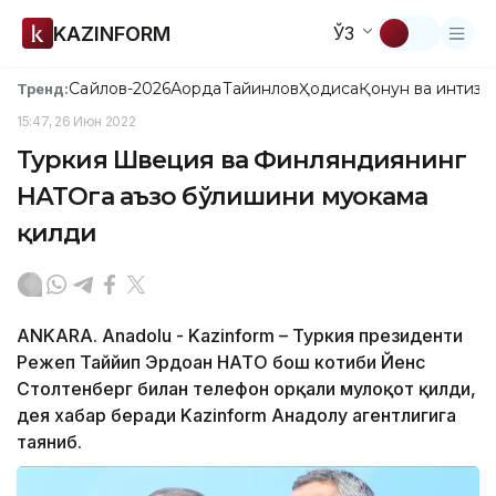
KAZINFORM
ЎЗ
Сайлов-2026
Ақорда
Тайинлов
Ҳодиса
Қонун ва интизо
Тренд:
15:47, 26 Июн 2022
Туркия Швеция ва Финляндиянинг
НАТОга аъзо бўлишини муҳокама
қилди
ANKARA. Anadolu - Kazinform – Туркия президенти
Режеп Таййип Эрдоған НАТО бош котиби Йенс
Столтенберг билан телефон орқали мулоқот қилди,
дея хабар беради Kazinform Анадолу агентлигига
таяниб.