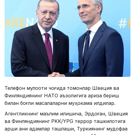
Телефон мулоқоти чоғида томонлар Швеция ва
Финляндиянинг НАТО аъзолигига ариза бериш
билан боғлиқ масалаларни муҳокама қилдилар.
Агентликнинг маълим қилишича, Эрдоған, Швеция
ва Финляндиянинг PKK/YPG террор ташкилотига
қарши аниқ қадамлар ташлаши, Туркиянинг мудофаа