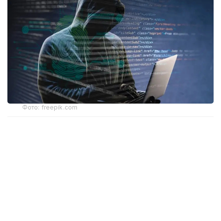
Фото: freepik.com
Ҳодиса тахминан 31 минг юридик шахсга таъсир
кўрсатди. Мутахассислар фирибгарлик ва
товламачилик хавфи ортиши ҳақида
огоҳлантирмоқда.
Лихтенштейн — Швейцария ва Австрия ўртасида
жойлашган, аҳолиси тахминан 41 минг киши
бўлган князлик. Мамлакат Европадаги энг йирик