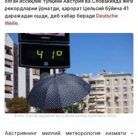
олган иссиқлик тўлқини Австрия ва Словакияда янги
рекордларни ўрнатди, ҳарорат Цельсий бўйича 41
даражадан ошди, деб хабар беради
Deutsche
Welle
.
Фото: Атроф-муҳитни муҳофаза қилиш агентлиги (EPA)
Австриянинг миллий метеорология хизмати –