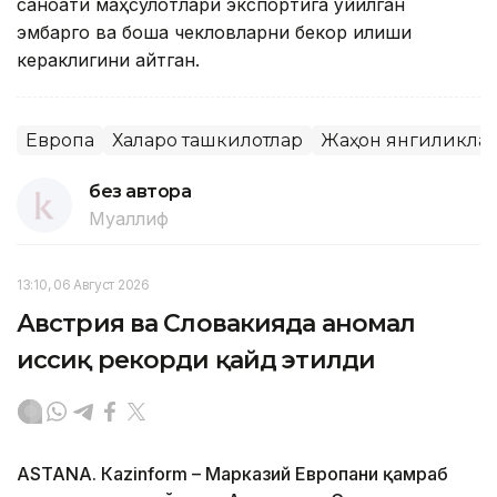
саноати маҳсулотлари экспортига қўйилган
эмбарго ва бошқа чекловларни бекор қилиши
кераклигини айтган.
Европа
Халқаро ташкилотлар
Жаҳон янгиликла
без автора
Муаллиф
13:10, 06 Август 2026
Австрия ва Словакияда аномал
иссиқ рекорди қайд этилди
ASTANА. Кazinform – Марказий Европани қамраб