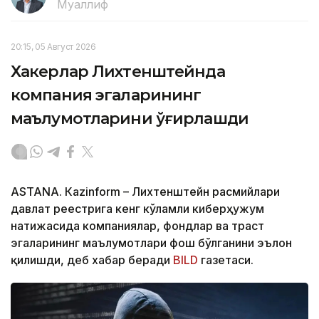
Муаллиф
20:15, 05 Август 2026
Хакерлар Лихтенштейнда
компания эгаларининг
маълумотларини ўғирлашди
ASTANА. Кazinform – Лихтенштейн расмийлари
давлат реестрига кенг кўламли киберҳужум
натижасида компаниялар, фондлар ва траст
эгаларининг маълумотлари фош бўлганини эълон
қилишди, деб хабар беради
BILD
газетаси.