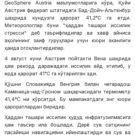
GeoSphere Austria маълумотларига кўра, Қуйи
Австрия федерал штатидаги Бад-Дойч-Альтенбур
шаҳрида кундузги ҳарорат 41,2°С га етди.
Метеорологлар буни "ҳаддан ташқари иссиқлик
стресси" деб таърифладилар ва хавф айниқса
аҳолининг заиф гуруҳлари учун юқори эканлиги
ҳақида огоҳлантирдилар.
4 август куни Австрия пойтахти Вена шаҳрида
ҳам рекорд даражадаги иссиқлик қайд этилиб, у
ерда ҳарорат 41°С га кўтарилган эди.
Қўшни Словакияда Венгрия билан чегарадош
Каменица-над-Гроном шаҳарчасидаги термометр
41,4°С ни кўрсатди. Бу мамлакатдаги энг юқори
ҳароратлардан биридир.
Ҳаддан ташқари иссиқлик ҳудуд инфратузилмасига
ҳам таъсир қила бошлади. Дарё сув сатҳининг
пасайиши навигацияни қийинлаштирди ва сув ва