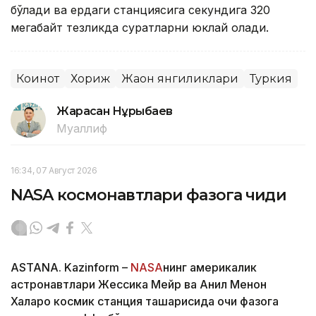
бўлади ва ердаги станциясига секундига 320
мегабайт тезликда суратларни юклай олади.
Коинот
Хориж
Жаҳон янгиликлари
Туркия
Жарасқан Нұрыбаев
Муаллиф
16:34, 07 Август 2026
NASA космонавтлари фазога чиқди
ASTANA. Kazinform –
NASA
нинг америкалик
астронавтлари Жессика Мейр ва Анил Менон
Халқаро космик станция ташқарисида очиқ фазога