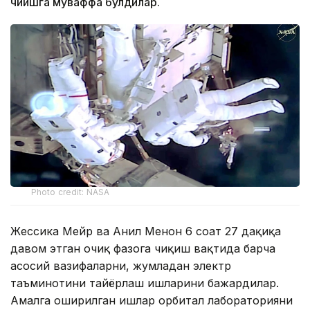
чиқишга муваффақ бўлдилар.
Photo credit: NASA
Жессика Мейр ва Анил Менон 6 соат 27 дақиқа
давом этган очиқ фазога чиқиш вақтида барча
асосий вазифаларни, жумладан электр
таъминотини тайёрлаш ишларини бажардилар.
Амалга оширилган ишлар орбитал лабораторияни