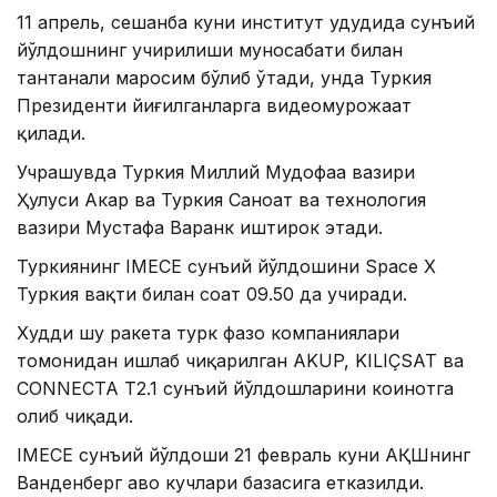
11 апрель, сешанба куни институт ҳудудида сунъий
йўлдошнинг учирилиши муносабати билан
тантанали маросим бўлиб ўтади, унда Туркия
Президенти йиғилганларга видеомурожаат
қилади.
Учрашувда Туркия Миллий Мудофаа вазири
Ҳулуси Акар ва Туркия Саноат ва технология
вазири Мустафа Варанк иштирок этади.
Туркиянинг IMECE сунъий йўлдошини Space X
Туркия вақти билан соат 09.50 да учиради.
Худди шу ракета турк фазо компаниялари
томонидан ишлаб чиқарилган AKUP, KILIÇSAT ва
CONNECTA T2.1 сунъий йўлдошларини коинотга
олиб чиқади.
IMECE сунъий йўлдоши 21 февраль куни АҚШнинг
Ванденберг ҳаво кучлари базасига етказилди.