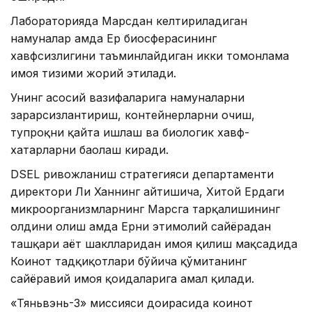
Лабораторияда Марсдан келтириладиган
намуналар ҳамда Ер биосферасининг
хавфсизлигини таъминлайдиган икки томонлама
ҳимоя тизими жорий этилади.
Унинг асосий вазифаларига намуналарни
зарарсизлантириш, контейнерларни очиш,
тупроқни қайта ишлаш ва биологик хавф-
хатарларни баҳолаш киради.
DSEL ривожланиш стратегияси департаменти
директори Ли Ханнинг айтишича, Хитой Ердаги
микроорганизмларнинг Марсга тарқалишининг
олдини олиш ҳамда Ерни эҳтимолий сайёрадан
ташқари ҳаёт шаклларидан ҳимоя қилиш мақсадида
Коинот тадқиқотлари бўйича қўмитанинг
сайёравий ҳимоя қоидаларига амал қилади.
«Тяньвэнь-3» миссияси доирасида коинот