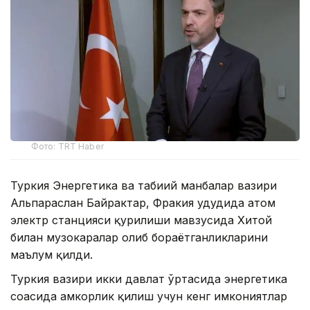
Фото: TRT Haber
Туркия Энергетика ва табиий манбалар вазири
Альпараслан Байрактар, Фракия ҳудудида атом
электр станцияси қурилиши мавзусида Хитой
билан музокаралар олиб бораётганликларини
маълум қилди.
Туркия вазири икки давлат ўртасида энергетика
соҳасида ҳамкорлик қилиш учун кенг имкониятлар