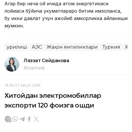
Агар бир неча ой ичида атом энергетикаси
лойиҳаси бўйича ҳукуматлараро битим имзоланса,
бу икки давлат учун ажойиб ҳамкорликка айланиши
мумкин.
Қурилиш
АЭС
Жаҳон янгиликлари
Туркия
Хи
Ляззат Сейданова
Муаллиф
18:38, 07 Август 2026
Хитойдан электромобиллар
экспорти 120 фоизга ошди