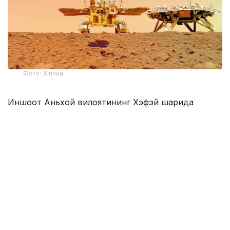
Фото: Xinhua
Иншоот Аньхой вилоятининг Хэфэй шаҳрида
жойлашган Чуқур коинотни тадқиқ этиш илмий-
технологик шаҳарчасининг биринчи босқичи
ҳудудида барпо этилади. Лаборатория
фаолиятининг бир қисмини Чуқур коинотни
тадқиқ этиш лабораторияси (DSEL) амалга
оширади.
Лабораторияда Марсдан келтириладиган
намуналар ҳамда Ер биосферасининг
хавфсизлигини таъминлайдиган икки томонлама