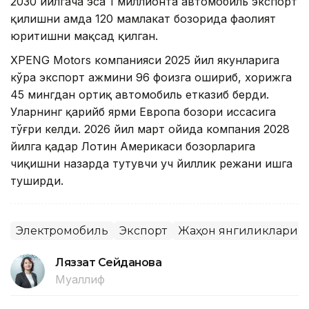
2030 йилгача эса 1 миллионта автомобиль экспорт
қилишни ҳамда 120 мамлакат бозорида фаолият
юритишни мақсад қилган.
XPENG Motors компанияси 2025 йил якунларига
кўра экспорт ҳажмини 96 фоизга ошириб, хорижга
45 мингдан ортиқ автомобиль етказиб берди.
Уларнинг қарийб ярми Европа бозори ҳиссасига
тўғри келди. 2026 йил март ойида компания 2028
йилга қадар Лотин Америкаси бозорларига
чиқишни назарда тутувчи уч йиллик режани ишга
туширди.
Электромобиль
Экспорт
Жаҳон янгиликлари
Ляззат Сейданова
Муаллиф