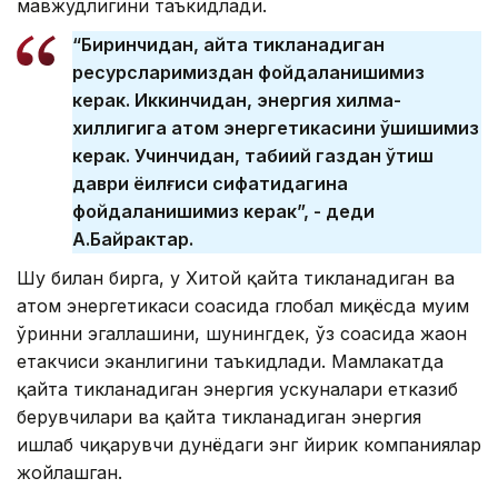
мавжудлигини таъкидлади.
“Биринчидан, қайта тикланадиган
ресурсларимиздан фойдаланишимиз
керак. Иккинчидан, энергия хилма-
хиллигига атом энергетикасини қўшишимиз
керак. Учинчидан, табиий газдан ўтиш
даври ёқилғиси сифатидагина
фойдаланишимиз керак”, - деди
А.Байрактар.
Шу билан бирга, у Хитой қайта тикланадиган ва
атом энергетикаси соҳасида глобал миқёсда муҳим
ўринни эгаллашини, шунингдек, ўз соҳасида жаҳон
етакчиси эканлигини таъкидлади. Мамлакатда
қайта тикланадиган энергия ускуналари етказиб
берувчилари ва қайта тикланадиган энергия
ишлаб чиқарувчи дунёдаги энг йирик компаниялар
жойлашган.