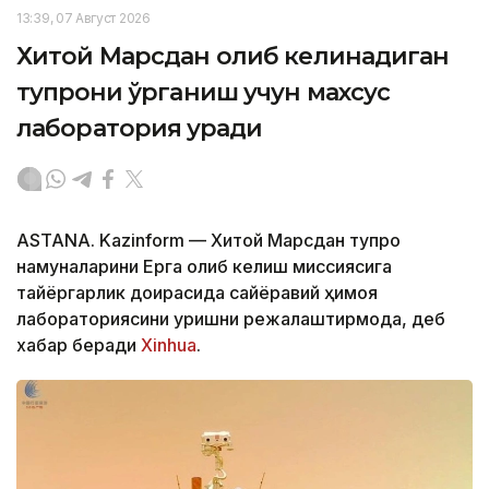
13:39, 07 Август 2026
Хитой Марсдан олиб келинадиган
тупроқни ўрганиш учун махсус
лаборатория қуради
ASTANA. Kazinform — Хитой Марсдан тупроқ
намуналарини Ерга олиб келиш миссиясига
тайёргарлик доирасида сайёравий ҳимоя
лабораториясини қуришни режалаштирмоқда, деб
хабар беради
Xinhua
.