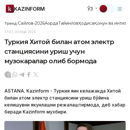
KAZINFORM
ЎЗ
Сайлов-2026
Ақорда
Тайинлов
Ҳодиса
Қонун ва интизо
Тренд:
17:07, 30 Май 2024
Туркия Хитой билан атом электр
станциясини қуриш учун
музокаралар олиб бормоқда
ASTANA. Kazinform - Туркия яқин келажакда Хитой
билан атом электр станциясини қуриш бўйича
келишувни якунлашни режалаштирмоқда, деб хабар
беради Kazinform мухбири.