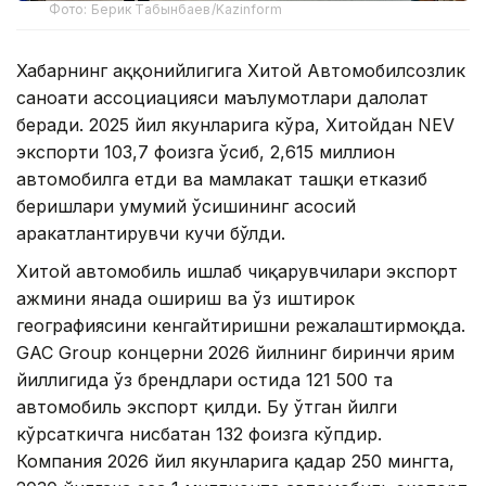
Фото: Берик Табынбаев/Kazinform
Хабарнинг ҳаққонийлигига Хитой Автомобилсозлик
саноати ассоциацияси маълумотлари далолат
беради. 2025 йил якунларига кўра, Хитойдан NEV
экспорти 103,7 фоизга ўсиб, 2,615 миллион
автомобилга етди ва мамлакат ташқи етказиб
беришлари умумий ўсишининг асосий
ҳаракатлантирувчи кучи бўлди.
Хитой автомобиль ишлаб чиқарувчилари экспорт
ҳажмини янада ошириш ва ўз иштирок
географиясини кенгайтиришни режалаштирмоқда.
GAC Group концерни 2026 йилнинг биринчи ярим
йиллигида ўз брендлари остида 121 500 та
автомобиль экспорт қилди. Бу ўтган йилги
кўрсаткичга нисбатан 132 фоизга кўпдир.
Компания 2026 йил якунларига қадар 250 мингта,