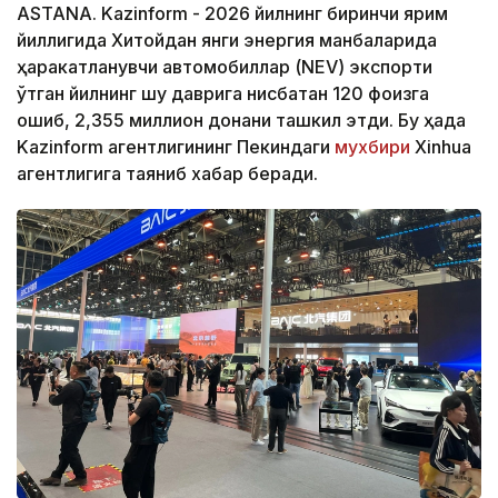
ASTANA. Kazinform - 2026 йилнинг биринчи ярим
йиллигида Хитойдан янги энергия манбаларида
ҳаракатланувчи автомобиллар (NEV) экспорти
ўтган йилнинг шу даврига нисбатан 120 фоизга
ошиб, 2,355 миллион донани ташкил этди. Бу ҳақда
Kazinform агентлигининг Пекиндаги
мухбири
Xinhua
агентлигига таяниб хабар беради.