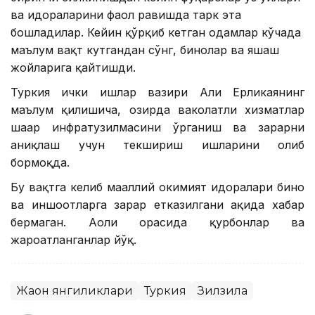
ва идораларини фаол равишда тарк эта
бошладилар. Кейин қўрқиб кетган одамлар кўчада
маълум вақт кутгандан сўнг, бинолар ва яшаш
жойларига қайтишди.
Туркия ички ишлар вазири Али Ерликаянинг
маълум қилишича, ҳозирда ваколатли хизматлар
шаҳар инфратузилмасини ўрганиш ва зарарни
аниқлаш учун текшириш ишларини олиб
бормоқда.
Бу вақтга келиб маҳаллий ҳокимият идоралари бино
ва иншоотларга зарар етказилгани ҳақида хабар
бермаган. Аҳоли орасида қурбонлар ва
жароҳатланганлар йўқ.
Жаҳон янгиликлари
Туркия
Зилзила