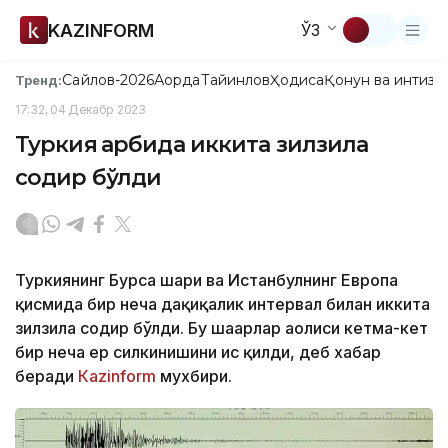
KAZINFORM
ЎЗ
Сайлов-2026
Ақорда
Тайинлов
Ҳодиса
Қонун ва интизо
Тренд:
17:32, 04 Декабр 2023
Туркия ғарбида иккита зилзила
содир бўлди
Туркиянинг Бурса шаҳри ва Истанбулнинг Европа
қисмида бир неча дақиқалик интервал билан иккита
зилзила содир бўлди. Бу шаҳарлар аҳолиси кетма-кет
бир неча ер силкинишини ҳис қилди, деб хабар
беради
Кazinform
мухбири.