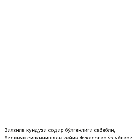
Зилзила кундузи содир бўлганлиги сабабли,
биринчи силкинишдан кейин фуқаролар ўз уйлари