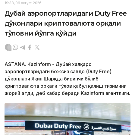
19:38, 06 Август 2026
Дубай аэропортларидаги Duty Free
дўконлари криптовалюта орқали
тўловни йўлга қўйди
ASTANA. Kazinform - Дубай халқаро
аэропортларидаги божсиз савдо (Duty Free)
дўконлари Яқин Шарқда биринчи бўлиб
криптовалюта орқали тўлов қабул қилиш тизимини
жорий этди, деб хабар беради Kazinform агентлиги.