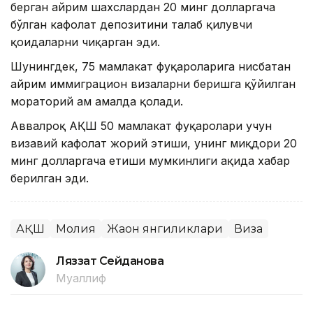
берган айрим шахслардан 20 минг долларгача
бўлган кафолат депозитини талаб қилувчи
қоидаларни чиқарган эди.
Шунингдек, 75 мамлакат фуқароларига нисбатан
айрим иммиграцион визаларни беришга қўйилган
мораторий ҳам амалда қолади.
Аввалроқ АҚШ 50 мамлакат фуқаролари учун
визавий кафолат жорий этиши, унинг миқдори 20
минг долларгача етиши мумкинлиги ҳақида хабар
берилган эди.
АҚШ
Молия
Жаҳон янгиликлари
Виза
Ляззат Сейданова
Муаллиф