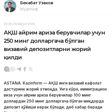
Бекабат Узаков
Муаллиф
20:36, 06 Август 2026
АҚШ айрим ариза берувчилар учун
250 минг долларгача бўлган
визавий депозитларни жорий
қилди
ASTANA. Kazinform — АҚШ янги визавий кафолат
дастурини жорий этмоқда. Унга кўра, иммиграцион
виза учун айрим ариза берувчилар 100 минг
доллардан 250 минг долларгача бўлган миқдорда
депозит қўйиши керак бўлади, деб хабар беради