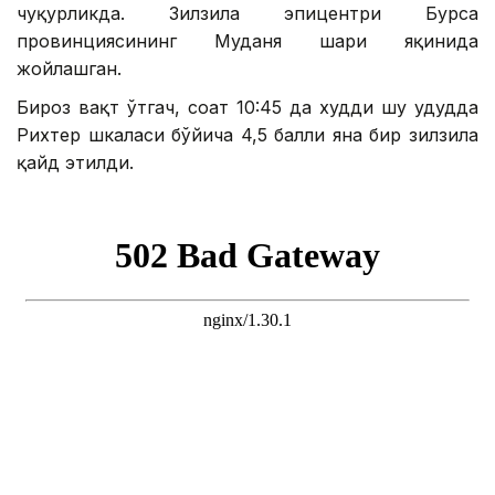
чуқурликда. Зилзила эпицентри Бурса
провинциясининг Муданя шаҳри яқинида
жойлашган.
Бироз вақт ўтгач, соат 10:45 да худди шу ҳудудда
Рихтер шкаласи бўйича 4,5 балли яна бир зилзила
қайд этилди.