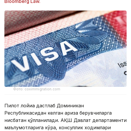
Bloomberg Law.
Фото: coximmigration.com
Пилот лойиҳа дастлаб Доминикан
Республикасидан келган ариза берувчиларга
нисбатан қўлланилади. АҚШ Давлат департаменти
маълумотларига кўра, консуллик ходимлари