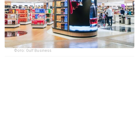
Фото: Gulf Business
Crypto.com Pay хизмати орқали криптовалюта
билан харидлар учун тўлов қилиш имконияти
Дубай халқаро аэропорти (DXB) ва Ал-Мактум
аэропортида (AMIA) ишга туширилди.
Дубай ҳукумати матбуот хизмати
Dubai Media Office
маълум қилишича, янги тўлов имконияти ҳам
жисмоний дўконларда, ҳам интернет орқали
буюртма расмийлаштиришда мавжуд. Тўлов
амалга оширилаётганда харидор илова орқали