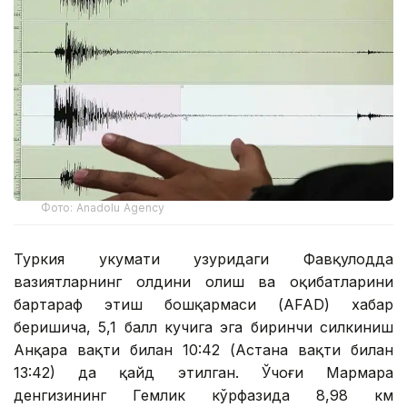
Фото: Anadolu Agency
Туркия ҳукумати ҳузуридаги Фавқулодда
вазиятларнинг олдини олиш ва оқибатларини
бартараф этиш бошқармаси (AFAD) хабар
беришича, 5,1 балл кучига эга биринчи силкиниш
Анқара вақти билан 10:42 (Астана вақти билан
13:42) да қайд этилган. Ўчоғи Мармара
денгизининг Гемлик кўрфазида 8,98 км