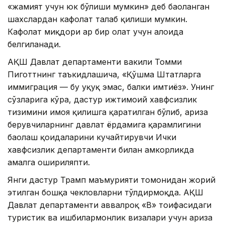
«жамият учун юк бўлиши мумкин» деб баҳоланган
шахслардан кафолат талаб қилиши мумкин.
Кафолат миқдори ҳар бир ҳолат учун алоҳида
белгиланади.
АҚШ Давлат департаменти вакили Томми
Пиготтнинг таъкидлашича, «Қўшма Штатларга
иммиграция — бу ҳуқуқ эмас, балки имтиёз». Унинг
сўзларига кўра, дастур ижтимоий хавфсизлик
тизимини ҳимоя қилишга қаратилган бўлиб, ариза
берувчиларнинг давлат ёрдамига қарамлигини
баҳолаш қоидаларини кучайтирувчи Ички
хавфсизлик департаменти билан ҳамкорликда
амалга ошириляпти.
Янги дастур Трамп маъмурияти томонидан жорий
этилган бошқа чекловларни тўлдирмоқда. АҚШ
Давлат департаменти аввалроқ «B» тоифасидаги
туристик ва ишбилармонлик визалари учун ариза